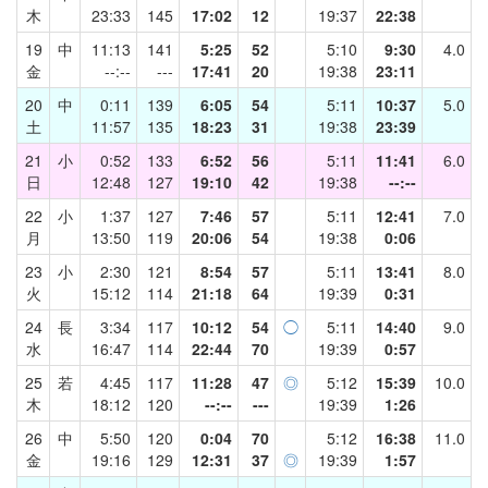
木
23:33
145
17:02
12
19:37
22:38
19
中
11:13
141
5:25
52
5:10
9:30
4.0
金
--:--
---
17:41
20
19:38
23:11
20
中
0:11
139
6:05
54
5:11
10:37
5.0
土
11:57
135
18:23
31
19:38
23:39
21
小
0:52
133
6:52
56
5:11
11:41
6.0
日
12:48
127
19:10
42
19:38
--:--
22
小
1:37
127
7:46
57
5:11
12:41
7.0
月
13:50
119
20:06
54
19:38
0:06
23
小
2:30
121
8:54
57
5:11
13:41
8.0
火
15:12
114
21:18
64
19:39
0:31
24
長
3:34
117
10:12
54
◯
5:11
14:40
9.0
水
16:47
114
22:44
70
19:39
0:57
25
若
4:45
117
11:28
47
◎
5:12
15:39
10.0
木
18:12
120
--:--
---
19:39
1:26
26
中
5:50
120
0:04
70
5:12
16:38
11.0
金
19:16
129
12:31
37
◎
19:39
1:57