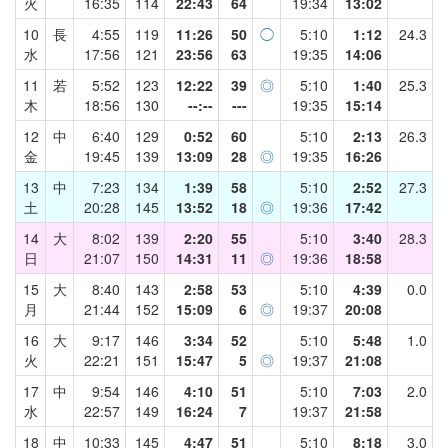
火
16:35
114
22:43
64
19:34
13:02
10
長
4:55
119
11:26
50
◯
5:10
1:12
24.3
水
17:56
121
23:56
63
19:35
14:06
11
若
5:52
123
12:22
39
◎
5:10
1:40
25.3
木
18:56
130
--:--
---
19:35
15:14
12
中
6:40
129
0:52
60
5:10
2:13
26.3
金
19:45
139
13:09
28
◎
19:35
16:26
13
中
7:23
134
1:39
58
5:10
2:52
27.3
土
20:28
145
13:52
18
◎
19:36
17:42
14
大
8:02
139
2:20
55
5:10
3:40
28.3
日
21:07
150
14:31
11
◎
19:36
18:58
15
大
8:40
143
2:58
53
5:10
4:39
0.0
月
21:44
152
15:09
6
◎
19:37
20:08
16
大
9:17
146
3:34
52
5:10
5:48
1.0
火
22:21
151
15:47
5
◎
19:37
21:08
17
中
9:54
146
4:10
51
5:10
7:03
2.0
水
22:57
149
16:24
7
19:37
21:58
18
中
10:33
145
4:47
51
5:10
8:18
3.0