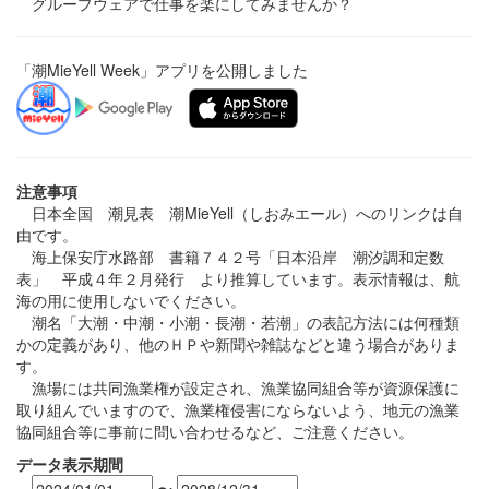
グループウェアで仕事を楽にしてみませんか？
「潮MieYell Week」アプリを公開しました
注意事項
日本全国 潮見表 潮MieYell（しおみエール）へのリンクは自
由です。
海上保安庁水路部 書籍７４２号「日本沿岸 潮汐調和定数
表」 平成４年２月発行 より推算しています。表示情報は、航
海の用に使用しないでください。
潮名「大潮・中潮・小潮・長潮・若潮」の表記方法には何種類
かの定義があり、他のＨＰや新聞や雑誌などと違う場合がありま
す。
漁場には共同漁業権が設定され、漁業協同組合等が資源保護に
取り組んでいますので、漁業権侵害にならないよう、地元の漁業
協同組合等に事前に問い合わせるなど、ご注意ください。
データ表示期間