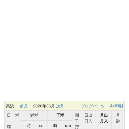
高浜
前月
2026年06月
次月
ブログパーツ
A4印刷
日
潮
満潮
干潮
潮
日出
月出
月
干
日入
月入
齢
時
cm
時
cm
曜
狩