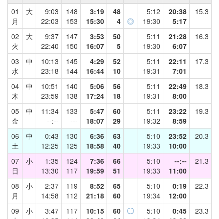
01
大
9:03
148
3:19
48
5:12
20:38
15.3
月
22:03
153
15:30
4
◎
19:30
5:17
02
大
9:37
147
3:53
50
5:11
21:28
16.3
火
22:40
150
16:07
5
19:30
6:07
03
中
10:13
145
4:29
52
5:11
22:11
17.3
水
23:18
144
16:44
10
19:31
7:01
04
中
10:51
140
5:06
56
5:11
22:49
18.3
木
23:59
138
17:24
18
19:31
8:00
05
中
11:34
133
5:47
60
5:11
23:22
19.3
金
--:--
---
18:07
29
19:32
8:59
06
中
0:43
130
6:36
63
5:10
23:52
20.3
土
12:25
125
18:58
40
19:33
10:00
07
小
1:35
124
7:36
66
5:10
--:--
21.3
日
13:30
117
19:59
51
19:33
11:00
08
小
2:37
119
8:52
65
5:10
0:19
22.3
月
14:58
112
21:18
60
19:34
12:00
09
小
3:47
117
10:15
60
◯
5:10
0:45
23.3