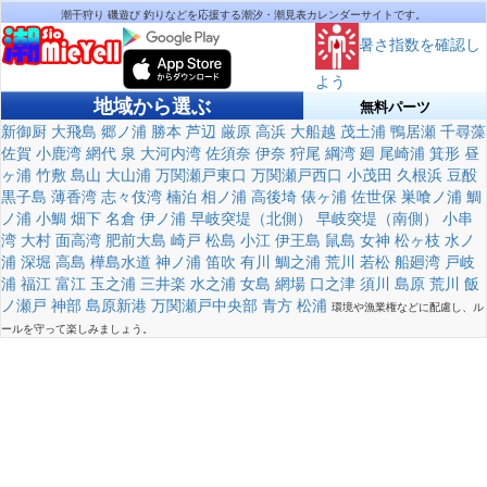
潮干狩り 磯遊び 釣りなどを応援する潮汐・潮見表カレンダーサイトです。
暑さ指数を確認し
よう
地域から選ぶ
無料パーツ
新御厨
大飛島
郷ノ浦
勝本
芦辺
厳原
高浜
大船越
茂土浦
鴨居瀬
千尋藻
佐賀
小鹿湾
網代
泉
大河内湾
佐須奈
伊奈
狩尾
綱湾
廻
尾崎浦
箕形
昼
ヶ浦
竹敷
島山
大山浦
万関瀬戸東口
万関瀬戸西口
小茂田
久根浜
豆酘
黒子島
薄香湾
志々伎湾
楠泊
相ノ浦
高後埼
俵ヶ浦
佐世保
巣喰ノ浦
鯛
ノ浦
小鯛
畑下
名倉
伊ノ浦
早岐突堤（北側）
早岐突堤（南側）
小串
湾
大村
面高湾
肥前大島
崎戸
松島
小江
伊王島
鼠島
女神
松ヶ枝
水ノ
浦
深堀
高島
樺島水道
神ノ浦
笛吹
有川
鯛之浦
荒川
若松
船廻湾
戸岐
浦
福江
富江
玉之浦
三井楽
水之浦
女島
網場
口之津
須川
島原
荒川
飯
ノ瀬戸
神部
島原新港
万関瀬戸中央部
青方
松浦
環境や漁業権などに配慮し、ル
ールを守って楽しみましょう。