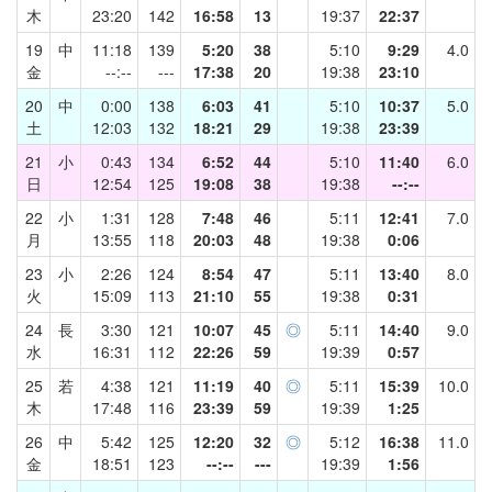
木
23:20
142
16:58
13
19:37
22:37
19
中
11:18
139
5:20
38
5:10
9:29
4.0
金
--:--
---
17:38
20
19:38
23:10
20
中
0:00
138
6:03
41
5:10
10:37
5.0
土
12:03
132
18:21
29
19:38
23:39
21
小
0:43
134
6:52
44
5:10
11:40
6.0
日
12:54
125
19:08
38
19:38
--:--
22
小
1:31
128
7:48
46
5:11
12:41
7.0
月
13:55
118
20:03
48
19:38
0:06
23
小
2:26
124
8:54
47
5:11
13:40
8.0
火
15:09
113
21:10
55
19:38
0:31
24
長
3:30
121
10:07
45
◎
5:11
14:40
9.0
水
16:31
112
22:26
59
19:39
0:57
25
若
4:38
121
11:19
40
◎
5:11
15:39
10.0
木
17:48
116
23:39
59
19:39
1:25
26
中
5:42
125
12:20
32
◎
5:12
16:38
11.0
金
18:51
123
--:--
---
19:39
1:56