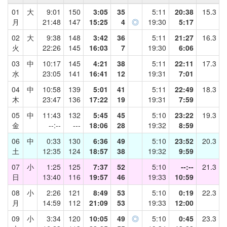
01
大
9:01
150
3:05
35
5:11
20:38
15.3
月
21:48
147
15:25
4
◎
19:30
5:17
02
大
9:38
148
3:42
36
5:11
21:27
16.3
火
22:26
145
16:03
7
19:30
6:06
03
中
10:17
145
4:21
38
5:11
22:11
17.3
水
23:05
141
16:41
12
19:31
7:01
04
中
10:58
139
5:01
41
5:11
22:49
18.3
木
23:47
136
17:22
19
19:31
7:59
05
中
11:43
132
5:45
45
5:10
23:22
19.3
金
--:--
---
18:06
28
19:32
8:59
06
中
0:33
130
6:36
49
5:10
23:52
20.3
土
12:35
124
18:57
38
19:32
9:59
07
小
1:25
125
7:37
52
5:10
--:--
21.3
日
13:40
116
19:57
46
19:33
10:59
08
小
2:26
121
8:49
53
5:10
0:19
22.3
月
14:59
112
21:09
53
19:33
12:00
09
小
3:34
120
10:05
49
◎
5:10
0:45
23.3