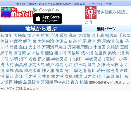
潮干狩り 磯遊び 釣りなどを応援する潮汐・潮見表カレンダーサイトです。
暑さ指数を確認し
よう
地域から選ぶ
無料パーツ
新御厨
大飛島
郷ノ浦
勝本
芦辺
厳原
高浜
大船越
茂土浦
鴨居瀬
千尋藻
佐賀
小鹿湾
網代
泉
大河内湾
佐須奈
伊奈
狩尾
綱湾
廻
尾崎浦
箕形
昼
ヶ浦
竹敷
島山
大山浦
万関瀬戸東口
万関瀬戸西口
小茂田
久根浜
豆酘
黒子島
薄香湾
志々伎湾
楠泊
相ノ浦
高後埼
俵ヶ浦
佐世保
巣喰ノ浦
鯛
ノ浦
小鯛
畑下
名倉
伊ノ浦
早岐突堤（北側）
早岐突堤（南側）
小串
湾
大村
面高湾
肥前大島
崎戸
松島
小江
伊王島
鼠島
女神
松ヶ枝
水ノ
浦
深堀
高島
樺島水道
神ノ浦
笛吹
有川
鯛之浦
荒川
若松
船廻湾
戸岐
浦
福江
富江
玉之浦
三井楽
水之浦
女島
網場
口之津
須川
島原
荒川
飯
ノ瀬戸
神部
島原新港
万関瀬戸中央部
青方
松浦
環境や漁業権などに配慮し、ル
ールを守って楽しみましょう。