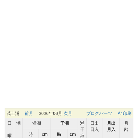
茂土浦
前月
2026年06月
次月
ブログパーツ
A4印刷
日
潮
満潮
干潮
潮
日出
月出
月
干
日入
月入
齢
時
cm
時
cm
曜
狩