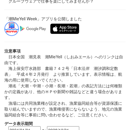
グループウェアで仕事を楽にしてみませんか？
「潮MieYell Week」アプリを公開しました
注意事項
日本全国 潮見表 潮MieYell（しおみエール）へのリンクは自
由です。
海上保安庁水路部 書籍７４２号「日本沿岸 潮汐調和定数
表」 平成４年２月発行 より推算しています。表示情報は、航
海の用に使用しないでください。
潮名「大潮・中潮・小潮・長潮・若潮」の表記方法には何種類
かの定義があり、他のＨＰや新聞や雑誌などと違う場合がありま
す。
漁場には共同漁業権が設定され、漁業協同組合等が資源保護に
取り組んでいますので、漁業権侵害にならないよう、地元の漁業
協同組合等に事前に問い合わせるなど、ご注意ください。
データ表示期間