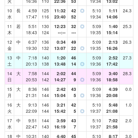
火
16:36
110
22:36
53
19:34
13:02
10
長
4:59
125
11:32
42
◎
5:10
1:11
24.3
水
17:47
116
23:40
52
19:34
14:06
11
若
5:51
130
12:23
32
◎
5:09
1:40
25.3
木
18:43
124
--:--
---
19:35
15:14
12
中
6:37
136
0:34
49
5:09
2:13
26.3
金
19:30
132
13:07
22
◎
19:35
16:26
13
中
7:18
140
1:20
46
5:09
2:52
27.3
土
20:13
138
13:48
14
◎
19:36
17:42
14
大
7:58
144
2:02
44
5:09
3:40
28.3
日
20:53
142
14:27
9
◎
19:36
18:58
15
大
8:36
146
2:42
43
5:09
4:39
0.0
月
21:31
144
15:04
5
◎
19:36
20:08
16
大
9:13
146
3:21
42
5:10
5:48
1.0
火
22:09
144
15:42
5
◎
19:37
21:08
17
中
9:51
144
3:59
43
5:10
7:02
2.0
水
22:47
143
16:19
7
19:37
21:58
18
中
10:31
140
4:40
45
5:10
8:17
3.0