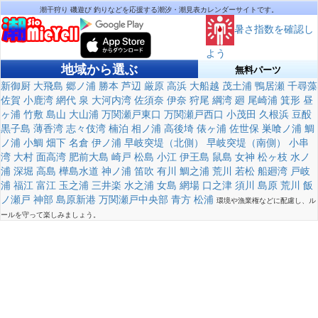
潮干狩り 磯遊び 釣りなどを応援する潮汐・潮見表カレンダーサイトです。
暑さ指数を確認し
よう
地域から選ぶ
無料パーツ
新御厨
大飛島
郷ノ浦
勝本
芦辺
厳原
高浜
大船越
茂土浦
鴨居瀬
千尋藻
佐賀
小鹿湾
網代
泉
大河内湾
佐須奈
伊奈
狩尾
綱湾
廻
尾崎浦
箕形
昼
ヶ浦
竹敷
島山
大山浦
万関瀬戸東口
万関瀬戸西口
小茂田
久根浜
豆酘
黒子島
薄香湾
志々伎湾
楠泊
相ノ浦
高後埼
俵ヶ浦
佐世保
巣喰ノ浦
鯛
ノ浦
小鯛
畑下
名倉
伊ノ浦
早岐突堤（北側）
早岐突堤（南側）
小串
湾
大村
面高湾
肥前大島
崎戸
松島
小江
伊王島
鼠島
女神
松ヶ枝
水ノ
浦
深堀
高島
樺島水道
神ノ浦
笛吹
有川
鯛之浦
荒川
若松
船廻湾
戸岐
浦
福江
富江
玉之浦
三井楽
水之浦
女島
網場
口之津
須川
島原
荒川
飯
ノ瀬戸
神部
島原新港
万関瀬戸中央部
青方
松浦
環境や漁業権などに配慮し、ル
ールを守って楽しみましょう。