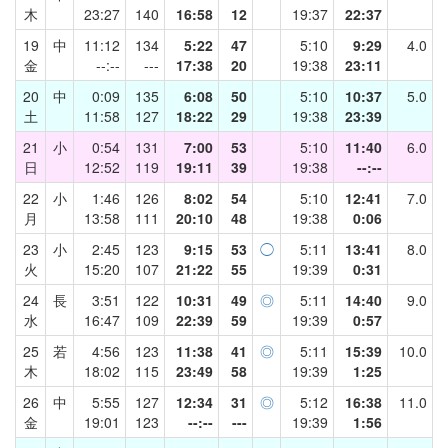
木
23:27
140
16:58
12
19:37
22:37
19
中
11:12
134
5:22
47
5:10
9:29
4.0
金
--:--
---
17:38
20
19:38
23:11
20
中
0:09
135
6:08
50
5:10
10:37
5.0
土
11:58
127
18:22
29
19:38
23:39
21
小
0:54
131
7:00
53
5:10
11:40
6.0
日
12:52
119
19:11
39
19:38
--:--
22
小
1:46
126
8:02
54
5:10
12:41
7.0
月
13:58
111
20:10
48
19:38
0:06
23
小
2:45
123
9:15
53
◯
5:11
13:41
8.0
火
15:20
107
21:22
55
19:39
0:31
24
長
3:51
122
10:31
49
◎
5:11
14:40
9.0
水
16:47
109
22:39
59
19:39
0:57
25
若
4:56
123
11:38
41
◎
5:11
15:39
10.0
木
18:02
115
23:49
58
19:39
1:25
26
中
5:55
127
12:34
31
◎
5:12
16:38
11.0
金
19:01
123
--:--
---
19:39
1:56