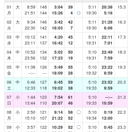
01
大
8:59
148
3:04
39
5:11
20:38
15.3
月
21:51
144
15:26
4
◎
19:30
5:16
02
大
9:34
146
3:42
42
5:11
21:28
16.3
火
22:30
142
16:03
7
19:30
6:06
03
中
10:12
141
4:20
45
5:11
22:11
17.3
水
23:11
137
16:42
12
19:31
7:01
04
中
10:52
134
5:02
50
5:10
22:49
18.3
木
23:56
132
17:23
19
19:31
7:59
05
中
11:38
126
5:49
55
5:10
23:22
19.3
金
--:--
---
18:09
28
19:32
8:59
06
中
0:46
127
6:45
59
5:10
23:52
20.3
土
12:33
118
19:02
38
19:33
9:59
07
小
1:44
123
7:54
61
5:10
--:--
21.3
日
13:44
110
20:07
46
19:33
10:59
08
小
2:50
121
9:14
58
◯
5:10
0:19
22.3
月
15:10
107
21:22
52
19:34
12:00
09
小
3:57
122
10:29
52
◯
5:10
0:45
23.3