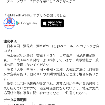
グループウェアで仕事を楽にしてみませんか？
「潮MieYell Week」アプリを公開しました
注意事項
日本全国 潮見表 潮MieYell（しおみエール）へのリンクは自
由です。
海上保安庁水路部 書籍７４２号「日本沿岸 潮汐調和定数
表」 平成４年２月発行 より推算しています。表示情報は、航
海の用に使用しないでください。
潮名「大潮・中潮・小潮・長潮・若潮」の表記方法には何種類
かの定義があり、他のＨＰや新聞や雑誌などと違う場合がありま
す。
漁場には共同漁業権が設定され、漁業協同組合等が資源保護に
取り組んでいますので、漁業権侵害にならないよう、地元の漁業
協同組合等に事前に問い合わせるなど、ご注意ください。
データ表示期間