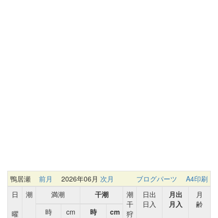
鴨居瀬
前月
2026年06月
次月
ブログパーツ
A4印刷
日
潮
満潮
干潮
潮
日出
月出
月
干
日入
月入
齢
時
cm
時
cm
曜
狩