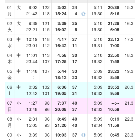
01
大
9:02
122
3:02
24
5:11
20:38
15.3
月
21:43
118
15:24
4
◎
19:30
5:16
02
大
9:39
121
3:39
25
5:10
21:28
16.3
火
22:21
115
16:02
6
19:30
6:05
03
中
10:19
118
4:17
27
5:10
22:12
17.3
水
23:01
112
16:42
11
19:31
7:00
04
中
11:01
113
4:58
30
5:10
22:50
18.3
木
23:44
107
17:25
17
19:32
7:58
05
中
11:48
107
5:44
33
5:09
23:22
19.3
金
--:--
---
18:12
23
19:32
8:58
06
中
0:32
102
6:36
37
5:09
23:52
20.3
土
12:42
101
19:05
31
19:33
9:59
07
小
1:27
98
7:37
40
5:09
--:--
21.3
日
13:48
96
20:08
37
19:33
10:59
08
小
2:31
96
8:49
40
5:09
0:19
22.3
月
15:05
93
21:20
40
19:34
11:59
09
小
3:39
96
10:03
37
◎
5:09
0:45
23.3