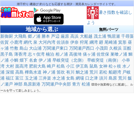
潮干狩り 磯遊び 釣りなどを応援する潮汐・潮見表カレンダーサイトです。
暑さ指数を確認し
よう
地域から選ぶ
無料パーツ
新御厨
大飛島
郷ノ浦
勝本
芦辺
厳原
高浜
大船越
茂土浦
鴨居瀬
千尋藻
佐賀
小鹿湾
網代
泉
大河内湾
佐須奈
伊奈
狩尾
綱湾
廻
尾崎浦
箕形
昼
ヶ浦
竹敷
島山
大山浦
万関瀬戸東口
万関瀬戸西口
小茂田
久根浜
豆酘
黒子島
薄香湾
志々伎湾
楠泊
相ノ浦
高後埼
俵ヶ浦
佐世保
巣喰ノ浦
鯛
ノ浦
小鯛
畑下
名倉
伊ノ浦
早岐突堤（北側）
早岐突堤（南側）
小串
湾
大村
面高湾
肥前大島
崎戸
松島
小江
伊王島
鼠島
女神
松ヶ枝
水ノ
浦
深堀
高島
樺島水道
神ノ浦
笛吹
有川
鯛之浦
荒川
若松
船廻湾
戸岐
浦
福江
富江
玉之浦
三井楽
水之浦
女島
網場
口之津
須川
島原
荒川
飯
ノ瀬戸
神部
島原新港
万関瀬戸中央部
青方
松浦
環境や漁業権などに配慮し、ル
ールを守って楽しみましょう。