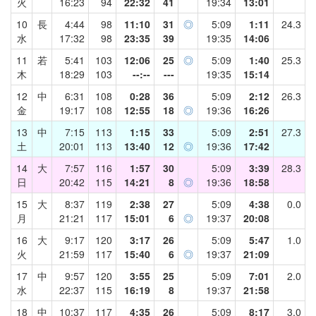
火
16:23
94
22:32
41
19:34
13:01
10
長
4:44
98
11:10
31
◎
5:09
1:11
24.3
水
17:32
98
23:35
39
19:35
14:06
11
若
5:41
103
12:06
25
◎
5:09
1:40
25.3
木
18:29
103
--:--
---
19:35
15:14
12
中
6:31
108
0:28
36
5:09
2:12
26.3
金
19:17
108
12:55
18
◎
19:36
16:26
13
中
7:15
113
1:15
33
5:09
2:51
27.3
土
20:01
113
13:40
12
◎
19:36
17:42
14
大
7:57
116
1:57
30
5:09
3:39
28.3
日
20:42
115
14:21
8
◎
19:36
18:58
15
大
8:37
119
2:38
27
5:09
4:38
0.0
月
21:21
117
15:01
6
◎
19:37
20:08
16
大
9:17
120
3:17
26
5:09
5:47
1.0
火
21:59
117
15:40
6
◎
19:37
21:09
17
中
9:57
120
3:55
25
5:09
7:01
2.0
水
22:37
115
16:19
8
19:37
21:58
18
中
10:37
117
4:35
26
5:09
8:17
3.0