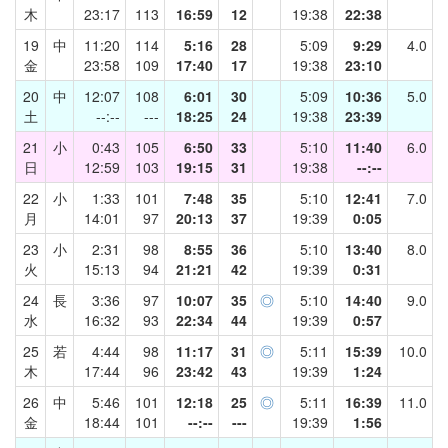
木
23:17
113
16:59
12
19:38
22:38
19
中
11:20
114
5:16
28
5:09
9:29
4.0
金
23:58
109
17:40
17
19:38
23:10
20
中
12:07
108
6:01
30
5:09
10:36
5.0
土
--:--
---
18:25
24
19:38
23:39
21
小
0:43
105
6:50
33
5:10
11:40
6.0
日
12:59
103
19:15
31
19:38
--:--
22
小
1:33
101
7:48
35
5:10
12:41
7.0
月
14:01
97
20:13
37
19:39
0:05
23
小
2:31
98
8:55
36
5:10
13:40
8.0
火
15:13
94
21:21
42
19:39
0:31
24
長
3:36
97
10:07
35
◎
5:10
14:40
9.0
水
16:32
93
22:34
44
19:39
0:57
25
若
4:44
98
11:17
31
◎
5:11
15:39
10.0
木
17:44
96
23:42
43
19:39
1:24
26
中
5:46
101
12:18
25
◎
5:11
16:39
11.0
金
18:44
101
--:--
---
19:39
1:56