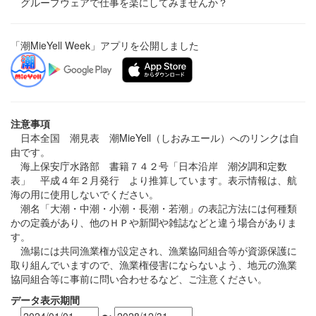
グループウェアで仕事を楽にしてみませんか？
「潮MieYell Week」アプリを公開しました
注意事項
日本全国 潮見表 潮MieYell（しおみエール）へのリンクは自
由です。
海上保安庁水路部 書籍７４２号「日本沿岸 潮汐調和定数
表」 平成４年２月発行 より推算しています。表示情報は、航
海の用に使用しないでください。
潮名「大潮・中潮・小潮・長潮・若潮」の表記方法には何種類
かの定義があり、他のＨＰや新聞や雑誌などと違う場合がありま
す。
漁場には共同漁業権が設定され、漁業協同組合等が資源保護に
取り組んでいますので、漁業権侵害にならないよう、地元の漁業
協同組合等に事前に問い合わせるなど、ご注意ください。
データ表示期間