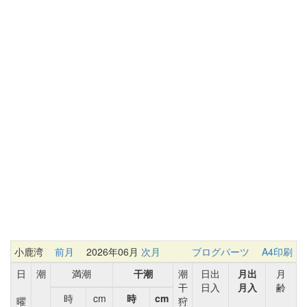
小鹿湾
前月
2026年06月
次月
ブログパーツ
A4印刷
日
潮
満潮
干潮
潮
日出
月出
月
干
日入
月入
齢
時
cm
時
cm
曜
狩