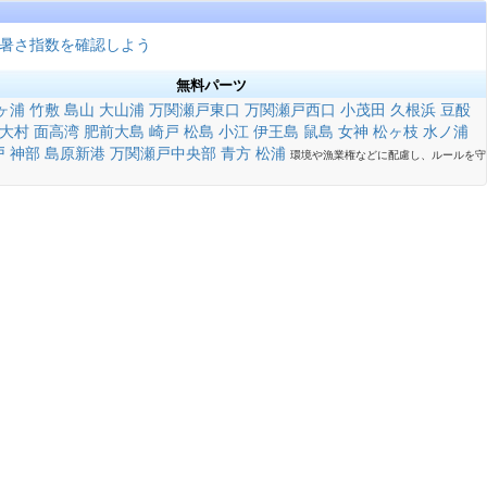
暑さ指数を確認しよう
無料パーツ
ヶ浦
竹敷
島山
大山浦
万関瀬戸東口
万関瀬戸西口
小茂田
久根浜
豆酘
大村
面高湾
肥前大島
崎戸
松島
小江
伊王島
鼠島
女神
松ヶ枝
水ノ浦
戸
神部
島原新港
万関瀬戸中央部
青方
松浦
環境や漁業権などに配慮し、ルールを守