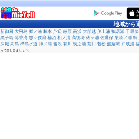
地域から
新御厨
大飛島
郷ノ浦
勝本
芦辺
厳原
高浜
大船越
茂土浦
鴨居瀬
千尋藻
黒子島
薄香湾
志々伎湾
楠泊
相ノ浦
高後埼
俵ヶ浦
佐世保
巣喰ノ浦
鯛
深堀
高島
樺島水道
神ノ浦
笛吹
有川
鯛之浦
荒川
若松
船廻湾
戸岐浦
って楽しみましょう。