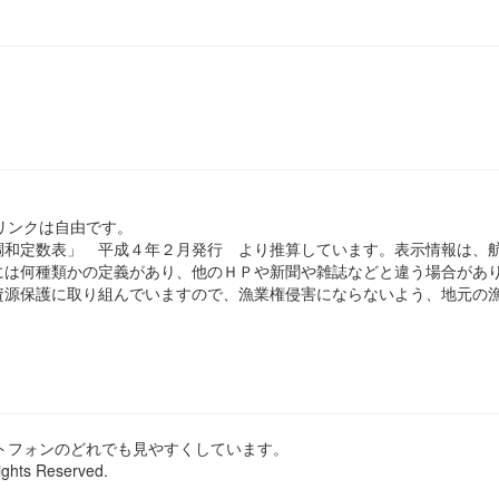
のリンクは自由です。
和定数表」 平成４年２月発行 より推算しています。表示情報は、
は何種類かの定義があり、他のＨＰや新聞や雑誌などと違う場合があ
源保護に取り組んでいますので、漁業権侵害にならないよう、地元の漁
ートフォンのどれでも見やすくしています。
ights Reserved.