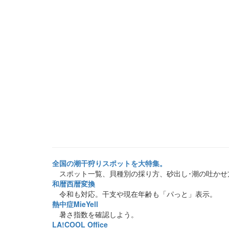
全国の潮干狩りスポットを大特集。
スポット一覧、貝種別の採り方、砂出し･潮の吐かせ
和暦西暦変換
令和も対応。干支や現在年齢も「パっと」表示。
熱中症MieYell
暑さ指数を確認しよう。
LA!COOL Office