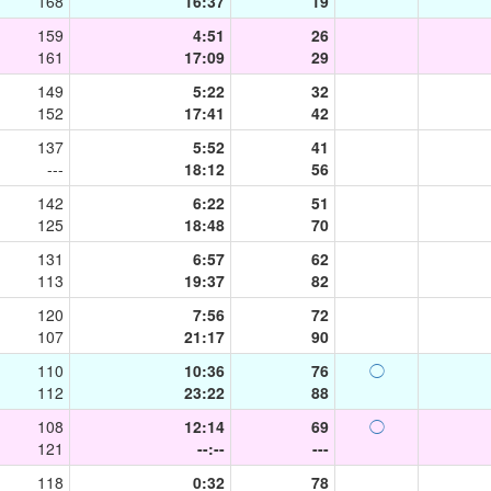
168
16:37
19
159
4:51
26
161
17:09
29
149
5:22
32
152
17:41
42
137
5:52
41
---
18:12
56
142
6:22
51
125
18:48
70
131
6:57
62
113
19:37
82
120
7:56
72
107
21:17
90
110
10:36
76
◯
112
23:22
88
108
12:14
69
◯
121
--:--
---
118
0:32
78