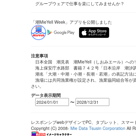
グループウェアで仕事を楽にしてみませんか？
「潮MieYell Week」アプリを公開しました
注意事項
日本全国 潮見表 潮MieYell（しおみエール）へ
海上保安庁水路部 書籍７４２号「日本沿岸 潮汐調
潮名「大潮・中潮・小潮・長潮・若潮」の表記方法に
漁場には共同漁業権が設定され、漁業協同組合等が資
さい。
データ表示期間
〜
レスポンシブwebデザインでPC、タブレット、スマ
Copyright (C) 2008-
Mie Data Tsusin Corporation
All R