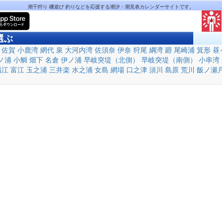
潮干狩り 磯遊び 釣りなどを応援する潮汐・潮見表カレンダーサイトです。
選ぶ
佐賀
小鹿湾
網代
泉
大河内湾
佐須奈
伊奈
狩尾
綱湾
廻
尾崎浦
箕形
昼
ノ浦
小鯛
畑下
名倉
伊ノ浦
早岐突堤（北側）
早岐突堤（南側）
小串湾
福江
富江
玉之浦
三井楽
水之浦
女島
網場
口之津
須川
島原
荒川
飯ノ瀬