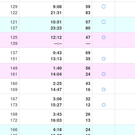
129
9:08
59
◯
122
21:31
83
121
10:51
57
◯
127
23:23
80
125
12:12
47
◎
139
--:--
---
137
0:43
69
151
13:13
35
◎
149
1:40
56
161
14:04
24
◎
160
2:25
43
169
14:47
16
◎
167
3:06
32
173
15:27
12
◎
168
3:43
26
172
16:03
13
166
4:18
24