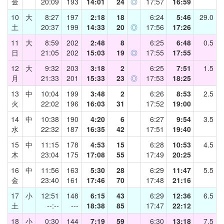
金
20:09
193
14:01
24
◎
17:57
16:59
10
大
8:27
197
2:18
18
6:24
5:46
29.0
土
20:37
199
14:33
20
◎
17:56
17:26
11
大
8:59
202
2:48
8
6:25
6:48
0.5
日
21:05
202
15:03
19
◎
17:55
17:55
12
大
9:32
203
3:18
2
6:25
7:51
1.5
月
21:33
201
15:33
23
◎
17:53
18:25
13
中
10:04
199
3:48
2
6:26
8:53
2.5
火
22:02
196
16:03
31
17:52
19:00
14
中
10:38
190
4:20
6
6:27
9:54
3.5
水
22:32
187
16:35
42
17:51
19:40
15
中
11:15
178
4:53
15
6:28
10:53
4.5
木
23:04
175
17:08
55
17:49
20:25
16
中
11:56
163
5:30
28
6:29
11:47
5.5
金
23:40
161
17:46
70
17:48
21:16
17
小
12:51
148
6:15
43
6:29
12:36
6.5
土
--:--
---
18:38
85
17:47
22:12
18
小
0:30
144
7:19
59
6:30
13:18
7.5