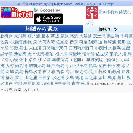
潮干狩り 磯遊び 釣りなどを応援する潮汐・潮見表カレンダーサイトです。
暑さ指数を確認し
よう
地域から選ぶ
無料パーツ
新御厨
大飛島
郷ノ浦
勝本
芦辺
厳原
高浜
大船越
茂土浦
鴨居瀬
千尋藻
佐賀
小鹿湾
網代
泉
大河内湾
佐須奈
伊奈
狩尾
綱湾
廻
尾崎浦
箕形
昼
ヶ浦
竹敷
島山
大山浦
万関瀬戸東口
万関瀬戸西口
小茂田
久根浜
豆酘
黒子島
薄香湾
志々伎湾
楠泊
相ノ浦
高後埼
俵ヶ浦
佐世保
巣喰ノ浦
鯛
ノ浦
小鯛
畑下
名倉
伊ノ浦
早岐突堤（北側）
早岐突堤（南側）
小串
湾
大村
面高湾
肥前大島
崎戸
松島
小江
伊王島
鼠島
女神
松ヶ枝
水ノ
浦
深堀
高島
樺島水道
神ノ浦
笛吹
有川
鯛之浦
荒川
若松
船廻湾
戸岐
浦
福江
富江
玉之浦
三井楽
水之浦
女島
網場
口之津
須川
島原
荒川
飯
ノ瀬戸
神部
島原新港
万関瀬戸中央部
青方
松浦
環境や漁業権などに配慮し、ル
ールを守って楽しみましょう。