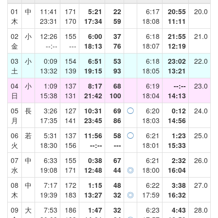
01
中
11:41
171
5:21
22
6:17
20:55
20.0
木
23:31
170
17:34
59
18:08
11:11
02
小
12:26
155
6:00
37
6:18
21:55
21.0
金
--:--
---
18:13
76
18:07
12:19
03
小
0:09
154
6:51
53
6:18
23:02
22.0
土
13:32
139
19:15
93
18:05
13:21
04
小
1:09
137
8:17
68
6:19
--:--
23.0
日
15:38
131
21:42
100
18:04
14:13
05
長
3:26
127
10:31
69
◯
6:20
0:12
24.0
月
17:35
141
23:45
86
18:03
14:56
06
若
5:31
137
11:56
58
◯
6:21
1:23
25.0
火
18:30
156
--:--
---
18:01
15:33
07
中
6:33
155
0:38
67
6:21
2:32
26.0
水
19:08
171
12:48
44
◎
18:00
16:04
08
中
7:17
172
1:15
48
6:22
3:38
27.0
木
19:39
183
13:27
32
◎
17:59
16:32
09
大
7:53
186
1:47
32
6:23
4:43
28.0