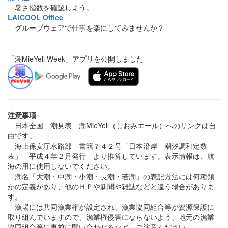
暑さ指数を確認しよう。
LA!COOL Office
グループウェアで仕事を楽にしてみませんか？
「潮MieYell Week」アプリを公開しました
注意事項
日本全国 潮見表 潮MieYell（しおみエール）へのリンクは自
由です。
海上保安庁水路部 書籍７４２号「日本沿岸 潮汐調和定数
表」 平成４年２月発行 より推算しています。表示情報は、航
海の用に使用しないでください。
潮名「大潮・中潮・小潮・長潮・若潮」の表記方法には何種類
かの定義があり、他のＨＰや新聞や雑誌などと違う場合がありま
す。
漁場には共同漁業権が設定され、漁業協同組合等が資源保護に
取り組んでいますので、漁業権侵害にならないよう、地元の漁業
協同組合等に事前に問い合わせるなど、ご注意ください。