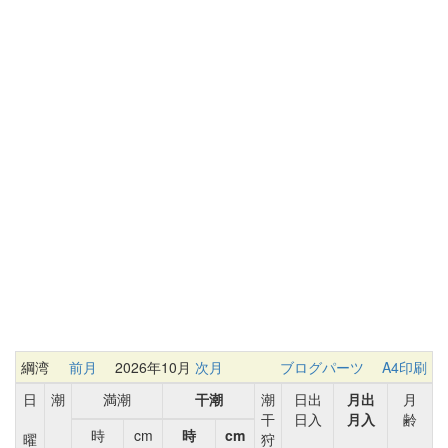
綱湾
前月
2026年10月
次月
ブログパーツ
A4印刷
日
潮
満潮
干潮
潮
日出
月出
月
干
日入
月入
齢
時
cm
時
cm
曜
狩