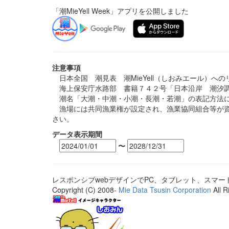
「潮MieYell Week」アプリを公開しました
注意事項
日本全国 潮見表 潮MieYell（しおみエール）へ
海上保安庁水路部 書籍７４２号「日本沿岸 潮汐調
潮名「大潮・中潮・小潮・長潮・若潮」の表記方法に
漁場には共同漁業権が設定され、漁業協同組合等が資
さい。
データ表示期間
〜
レスポンシブwebデザインでPC、タブレット、スマ
Copyright (C) 2008-
Mie Data Tsusin Corporation
All R