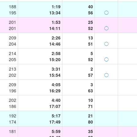
188
1:19
40
195
13:34
56
◯
201
1:53
25
201
14:11
52
◯
209
2:26
13
204
14:46
51
◯
214
2:58
5
205
15:20
52
◯
213
3:31
2
202
15:54
57
◯
209
4:05
3
196
16:29
63
202
4:40
10
186
17:07
71
192
5:17
21
174
17:49
80
181
5:59
35