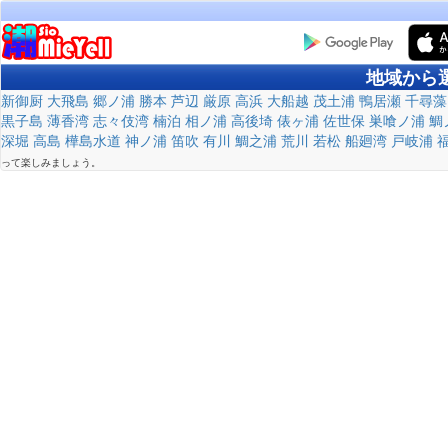
地域から
新御厨
大飛島
郷ノ浦
勝本
芦辺
厳原
高浜
大船越
茂土浦
鴨居瀬
千尋藻
黒子島
薄香湾
志々伎湾
楠泊
相ノ浦
高後埼
俵ヶ浦
佐世保
巣喰ノ浦
鯛
深堀
高島
樺島水道
神ノ浦
笛吹
有川
鯛之浦
荒川
若松
船廻湾
戸岐浦
って楽しみましょう。