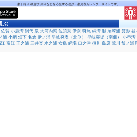
潮干狩り 磯遊び 釣りなどを応援する潮汐・潮見表カレンダーサイトです。
選ぶ
佐賀
小鹿湾
網代
泉
大河内湾
佐須奈
伊奈
狩尾
綱湾
廻
尾崎浦
箕形
昼
ノ浦
小鯛
畑下
名倉
伊ノ浦
早岐突堤（北側）
早岐突堤（南側）
小串湾
福江
富江
玉之浦
三井楽
水之浦
女島
網場
口之津
須川
島原
荒川
飯ノ瀬