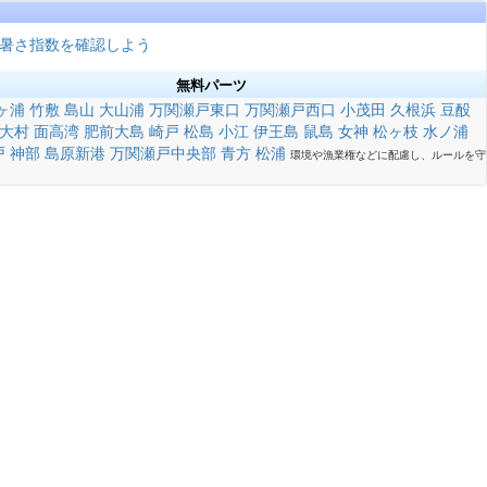
暑さ指数を確認しよう
無料パーツ
ヶ浦
竹敷
島山
大山浦
万関瀬戸東口
万関瀬戸西口
小茂田
久根浜
豆酘
大村
面高湾
肥前大島
崎戸
松島
小江
伊王島
鼠島
女神
松ヶ枝
水ノ浦
戸
神部
島原新港
万関瀬戸中央部
青方
松浦
環境や漁業権などに配慮し、ルールを守