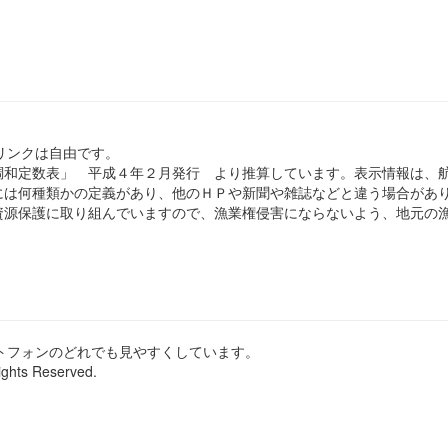
のリンクは自由です。
和定数表」 平成４年２月発行 より推算しています。表示情報は、
は何種類かの定義があり、他のＨＰや新聞や雑誌などと違う場合があ
源保護に取り組んでいますので、漁業権侵害にならないよう、地元の漁
ートフォンのどれでも見やすくしています。
ights Reserved.