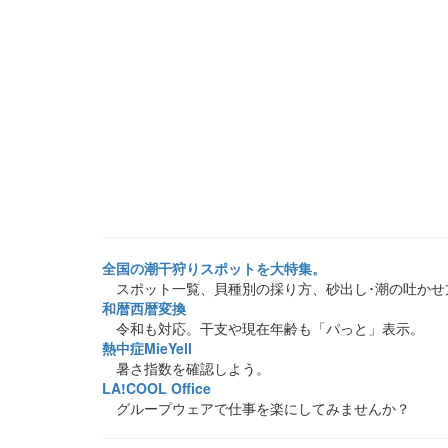
全国の潮干狩りスポットを大特集。
スポット一覧、貝種別の採り方、砂出し･潮の吐かせ
和暦西暦変換
令和も対応。干支や現在年齢も「パっと」表示。
熱中症MieYell
暑さ指数を確認しよう。
LA!COOL Office
グループウェアで仕事を楽にしてみませんか？