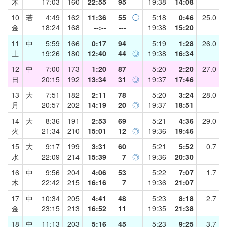
木
17:03
160
22:55
95
19:38
14:08
10
若
4:49
162
11:36
55
◯
5:18
0:46
25.0
金
18:24
168
--:--
---
19:38
15:20
11
中
5:59
166
0:17
94
5:19
1:28
26.0
土
19:26
180
12:40
44
◎
19:38
16:34
12
中
7:00
173
1:20
87
5:20
2:20
27.0
日
20:15
192
13:34
31
◎
19:37
17:46
13
大
7:51
182
2:11
78
5:20
3:24
28.0
月
20:57
202
14:19
20
◎
19:37
18:51
14
大
8:36
191
2:53
69
5:21
4:36
29.0
火
21:34
210
15:01
12
◎
19:36
19:46
15
大
9:17
199
3:31
60
5:21
5:52
0.7
水
22:09
214
15:39
7
◎
19:36
20:30
16
中
9:56
204
4:06
53
5:22
7:07
1.7
木
22:42
215
16:16
7
19:36
21:07
17
中
10:34
205
4:41
48
5:23
8:18
2.7
金
23:15
213
16:52
11
19:35
21:38
18
中
11:13
203
5:16
45
5:23
9:25
3.7