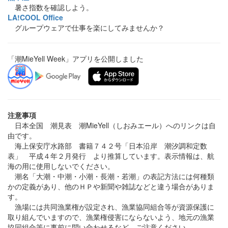
暑さ指数を確認しよう。
LA!COOL Office
グループウェアで仕事を楽にしてみませんか？
「潮MieYell Week」アプリを公開しました
注意事項
日本全国 潮見表 潮MieYell（しおみエール）へのリンクは自
由です。
海上保安庁水路部 書籍７４２号「日本沿岸 潮汐調和定数
表」 平成４年２月発行 より推算しています。表示情報は、航
海の用に使用しないでください。
潮名「大潮・中潮・小潮・長潮・若潮」の表記方法には何種類
かの定義があり、他のＨＰや新聞や雑誌などと違う場合がありま
す。
漁場には共同漁業権が設定され、漁業協同組合等が資源保護に
取り組んでいますので、漁業権侵害にならないよう、地元の漁業
協同組合等に事前に問い合わせるなど、ご注意ください。