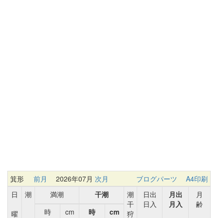
箕形
前月
2026年07月
次月
ブログパーツ
A4印刷
日
潮
満潮
干潮
潮
日出
月出
月
干
日入
月入
齢
時
cm
時
cm
曜
狩