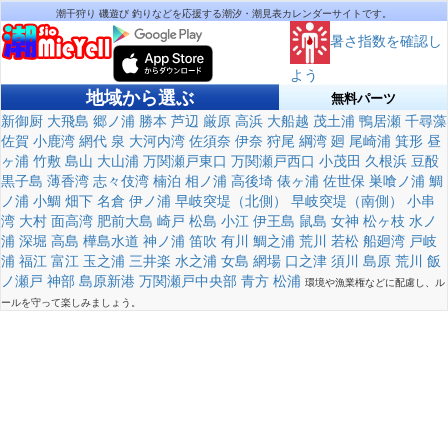
潮干狩り 磯遊び 釣りなどを応援する潮汐・潮見表カレンダーサイトです。
暑さ指数を確認し
よう
地域から選ぶ
無料パーツ
新御厨
大飛島
郷ノ浦
勝本
芦辺
厳原
高浜
大船越
茂土浦
鴨居瀬
千尋藻
佐賀
小鹿湾
網代
泉
大河内湾
佐須奈
伊奈
狩尾
綱湾
廻
尾崎浦
箕形
昼
ヶ浦
竹敷
島山
大山浦
万関瀬戸東口
万関瀬戸西口
小茂田
久根浜
豆酘
黒子島
薄香湾
志々伎湾
楠泊
相ノ浦
高後埼
俵ヶ浦
佐世保
巣喰ノ浦
鯛
ノ浦
小鯛
畑下
名倉
伊ノ浦
早岐突堤（北側）
早岐突堤（南側）
小串
湾
大村
面高湾
肥前大島
崎戸
松島
小江
伊王島
鼠島
女神
松ヶ枝
水ノ
浦
深堀
高島
樺島水道
神ノ浦
笛吹
有川
鯛之浦
荒川
若松
船廻湾
戸岐
浦
福江
富江
玉之浦
三井楽
水之浦
女島
網場
口之津
須川
島原
荒川
飯
ノ瀬戸
神部
島原新港
万関瀬戸中央部
青方
松浦
環境や漁業権などに配慮し、ル
ールを守って楽しみましょう。