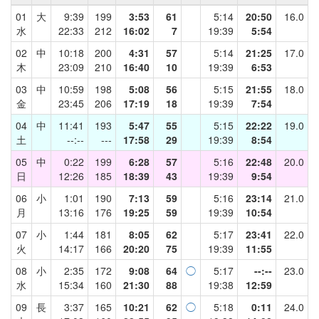
01
大
9:39
199
3:53
61
5:14
20:50
16.0
水
22:33
212
16:02
7
19:39
5:54
02
中
10:18
200
4:31
57
5:14
21:25
17.0
木
23:09
210
16:40
10
19:39
6:53
03
中
10:59
198
5:08
56
5:15
21:55
18.0
金
23:45
206
17:19
18
19:39
7:54
04
中
11:41
193
5:47
55
5:15
22:22
19.0
土
--:--
---
17:58
29
19:39
8:54
05
中
0:22
199
6:28
57
5:16
22:48
20.0
日
12:26
185
18:39
43
19:39
9:54
06
小
1:01
190
7:13
59
5:16
23:14
21.0
月
13:16
176
19:25
59
19:39
10:54
07
小
1:44
181
8:05
62
5:17
23:41
22.0
火
14:17
166
20:20
75
19:39
11:55
08
小
2:35
172
9:08
64
◯
5:17
--:--
23.0
水
15:34
160
21:30
88
19:38
12:59
09
長
3:37
165
10:21
62
◯
5:18
0:11
24.0