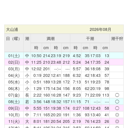
大山浦
2026年08月
日（曜）
潮
満潮
干潮
潮干狩
時
cm
時
cm
時
cm
時
cm
01(土)
中
10:50
214
23:19
219
4:52
35
17:03
13
02(日)
中
11:25
210
23:48
212
5:24
34
17:35
24
03(月)
中
12:02
201
--:--
---
5:57
36
18:08
39
04(火)
小
0:19
202
12:41
188
6:32
42
18:43
57
05(水)
小
0:51
189
13:28
172
7:13
51
19:23
78
06(木)
小
1:29
175
14:34
156
8:05
62
20:19
98
07(金)
長
2:22
160
16:28
147
9:23
71
22:09
113
◯
08(土)
若
3:56
148
18:32
157
11:15
71
--:--
---
◯
09(日)
中
5:55
151
19:38
174
0:27
108
12:43
58
◯
10(月)
中
7:11
165
20:20
191
1:36
93
13:40
41
◎
11(火)
大
8:01
181
20:54
205
2:19
76
14:23
26
◎
12(水)
大
8:41
196
21:24
216
2:53
60
14:59
14
◎