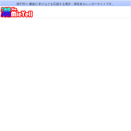
潮干狩り 磯遊び 釣りなどを応援する潮汐・潮見表カレンダーサイトです。