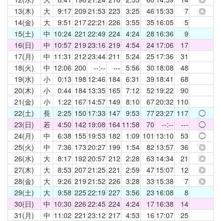
13(木)
大
9:17
209
21:53
223
3:25
46
15:33
7
◎
14(金)
大
9:51
217
22:21
226
3:55
35
16:05
5
15(土)
中
10:24
221
22:49
224
4:24
28
16:36
9
16(日)
中
10:57
219
23:16
219
4:54
24
17:06
17
17(月)
中
11:31
212
23:44
211
5:24
25
17:36
31
18(火)
中
12:06
200
--:--
---
5:56
30
18:08
48
19(水)
小
0:13
198
12:46
184
6:31
39
18:41
68
20(木)
小
0:44
184
13:35
165
7:12
52
19:22
90
21(金)
小
1:22
167
14:57
149
8:10
67
20:32
110
22(土)
長
2:25
150
17:33
147
9:53
77
23:27
117
◯
23(日)
若
4:50
142
19:08
164
11:58
70
--:--
---
◯
24(月)
中
6:38
155
19:53
182
1:09
101
13:10
53
◯
25(火)
中
7:36
173
20:27
199
1:54
82
13:57
36
◎
26(水)
大
8:17
192
20:57
212
2:28
63
14:34
21
◎
27(木)
大
8:53
207
21:25
221
2:59
47
15:07
12
◎
28(金)
大
9:26
219
21:52
226
3:28
33
15:38
7
◎
29(土)
大
9:58
225
22:19
227
3:56
23
16:08
8
30(日)
中
10:30
226
22:45
224
4:24
17
16:38
14
31(月)
中
11:02
221
23:12
217
4:53
16
17:07
25