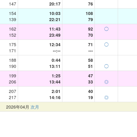
147
20:17
76
154
10:03
108
139
22:21
79
162
11:43
92
◯
152
23:49
70
175
12:34
71
◯
171
--:--
---
188
0:44
58
190
13:11
51
◯
199
1:25
47
206
13:44
33
◎
207
2:01
40
217
14:16
19
◎
月
2026年04月
次月