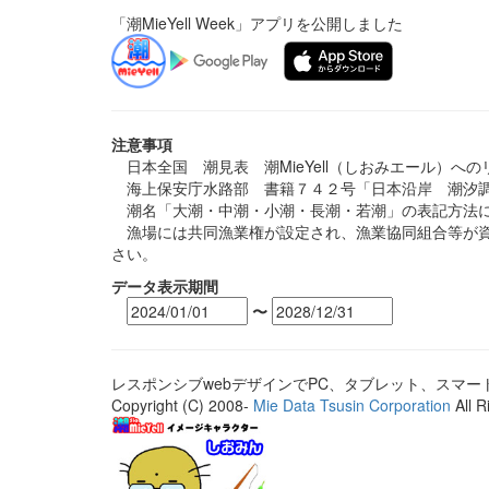
「潮MieYell Week」アプリを公開しました
注意事項
日本全国 潮見表 潮MieYell（しおみエール）へ
海上保安庁水路部 書籍７４２号「日本沿岸 潮汐調
潮名「大潮・中潮・小潮・長潮・若潮」の表記方法に
漁場には共同漁業権が設定され、漁業協同組合等が資
さい。
データ表示期間
〜
レスポンシブwebデザインでPC、タブレット、スマ
Copyright (C) 2008-
Mie Data Tsusin Corporation
All R