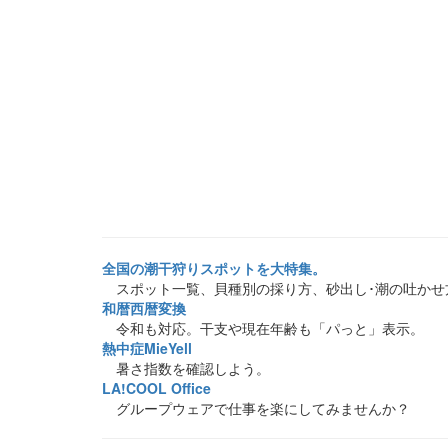
全国の潮干狩りスポットを大特集。
スポット一覧、貝種別の採り方、砂出し･潮の吐かせ
和暦西暦変換
令和も対応。干支や現在年齢も「パっと」表示。
熱中症MieYell
暑さ指数を確認しよう。
LA!COOL Office
グループウェアで仕事を楽にしてみませんか？