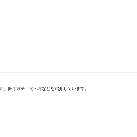
方、保存方法、食べ方などを紹介しています。