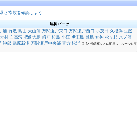
暑さ指数を確認しよう
無料パーツ
ヶ浦
竹敷
島山
大山浦
万関瀬戸東口
万関瀬戸西口
小茂田
久根浜
豆酘
大村
面高湾
肥前大島
崎戸
松島
小江
伊王島
鼠島
女神
松ヶ枝
水ノ浦
戸
神部
島原新港
万関瀬戸中央部
青方
松浦
環境や漁業権などに配慮し、ルールを守