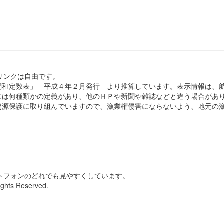
のリンクは自由です。
和定数表」 平成４年２月発行 より推算しています。表示情報は、
は何種類かの定義があり、他のＨＰや新聞や雑誌などと違う場合があ
源保護に取り組んでいますので、漁業権侵害にならないよう、地元の漁
ートフォンのどれでも見やすくしています。
ights Reserved.