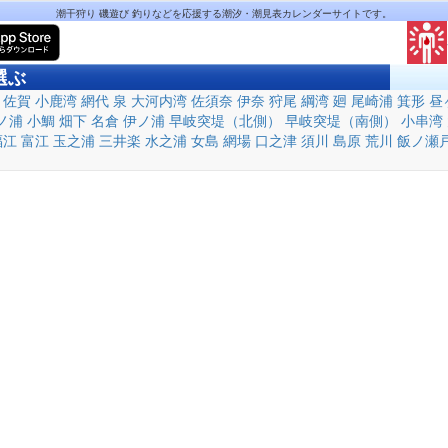
潮干狩り 磯遊び 釣りなどを応援する潮汐・潮見表カレンダーサイトです。
選ぶ
佐賀
小鹿湾
網代
泉
大河内湾
佐須奈
伊奈
狩尾
綱湾
廻
尾崎浦
箕形
昼
ノ浦
小鯛
畑下
名倉
伊ノ浦
早岐突堤（北側）
早岐突堤（南側）
小串湾
福江
富江
玉之浦
三井楽
水之浦
女島
網場
口之津
須川
島原
荒川
飯ノ瀬