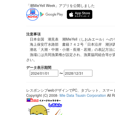
「潮MieYell Week」アプリを公開しました
注意事項
日本全国 潮見表 潮MieYell（しおみエール）へ
海上保安庁水路部 書籍７４２号「日本沿岸 潮汐調
潮名「大潮・中潮・小潮・長潮・若潮」の表記方法に
漁場には共同漁業権が設定され、漁業協同組合等が資
さい。
データ表示期間
〜
レスポンシブwebデザインでPC、タブレット、スマ
Copyright (C) 2008-
Mie Data Tsusin Corporation
All R