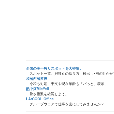
全国の潮干狩りスポットを大特集。
スポット一覧、貝種別の採り方、砂出し･潮の吐かせ
和暦西暦変換
令和も対応。干支や現在年齢も「パっと」表示。
熱中症MieYell
暑さ指数を確認しよう。
LA!COOL Office
グループウェアで仕事を楽にしてみませんか？