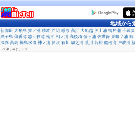
地域から
新御厨
大飛島
郷ノ浦
勝本
芦辺
厳原
高浜
大船越
茂土浦
鴨居瀬
千尋藻
黒子島
薄香湾
志々伎湾
楠泊
相ノ浦
高後埼
俵ヶ浦
佐世保
巣喰ノ浦
鯛
深堀
高島
樺島水道
神ノ浦
笛吹
有川
鯛之浦
荒川
若松
船廻湾
戸岐浦
って楽しみましょう。