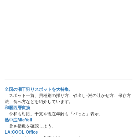
全国の潮干狩りスポットを大特集。
スポット一覧、貝種別の採り方、砂出し･潮の吐かせ方、保存方
法、食べ方などを紹介しています。
和暦西暦変換
令和も対応。干支や現在年齢も「パっと」表示。
熱中症MieYell
暑さ指数を確認しよう。
LA!COOL Office