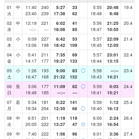
01
中
11:40
240
5:27
33
5:55
20:48
19.4
火
23:40
239
17:38
62
18:48
9:48
02
中
12:19
221
6:02
41
5:56
21:25
20.4
水
--:--
---
18:08
85
18:47
10:55
03
小
0:09
227
6:42
53
5:57
22:09
21.4
木
13:06
198
18:42
109
18:45
12:05
04
小
0:41
211
7:35
69
5:57
23:01
22.4
金
14:17
177
19:27
133
18:44
13:15
05
小
1:26
193
9:00
83
◯
5:58
--:--
23.4
土
16:47
168
21:32
152
18:43
14:21
06
長
3:06
177
11:09
82
◯
5:59
0:03
24.4
日
18:48
185
--:--
---
18:41
15:21
07
若
5:34
181
0:22
141
5:59
1:12
25.4
月
19:34
204
12:35
66
◯
18:40
16:12
08
中
6:51
201
1:19
119
6:00
2:24
26.4
火
20:05
222
13:27
47
◎
18:39
16:54
09
中
7:40
222
1:56
96
6:01
3:36
27.4