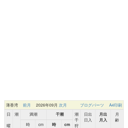
薄香湾
前月
2026年09月
次月
ブログパーツ
A4印刷
日
潮
満潮
干潮
潮
日出
月出
月
干
日入
月入
齢
時
cm
時
cm
曜
狩