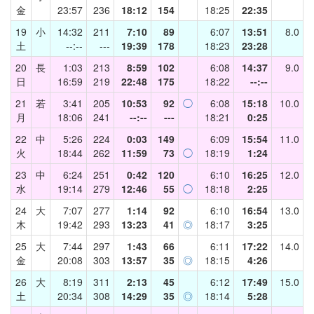
金
23:57
236
18:12
154
18:25
22:35
19
小
14:32
211
7:10
89
6:07
13:51
8.0
土
--:--
---
19:39
178
18:23
23:28
20
長
1:03
213
8:59
102
6:08
14:37
9.0
日
16:59
219
22:48
175
18:22
--:--
21
若
3:41
205
10:53
92
◯
6:08
15:18
10.0
月
18:06
241
--:--
---
18:21
0:25
22
中
5:26
224
0:03
149
6:09
15:54
11.0
火
18:44
262
11:59
73
◯
18:19
1:24
23
中
6:24
251
0:42
120
6:10
16:25
12.0
水
19:14
279
12:46
55
◯
18:18
2:25
24
大
7:07
277
1:14
92
6:10
16:54
13.0
木
19:42
293
13:23
41
◎
18:17
3:25
25
大
7:44
297
1:43
66
6:11
17:22
14.0
金
20:08
303
13:57
35
◎
18:15
4:26
26
大
8:19
311
2:13
45
6:12
17:49
15.0
土
20:34
308
14:29
35
◎
18:14
5:28