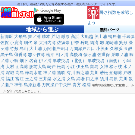
潮干狩り 磯遊び 釣りなどを応援する潮汐・潮見表カレンダーサイトです。
暑さ指数を確認し
よう
地域から選ぶ
無料パーツ
新御厨
大飛島
郷ノ浦
勝本
芦辺
厳原
高浜
大船越
茂土浦
鴨居瀬
千尋藻
佐賀
小鹿湾
網代
泉
大河内湾
佐須奈
伊奈
狩尾
綱湾
廻
尾崎浦
箕形
昼
ヶ浦
竹敷
島山
大山浦
万関瀬戸東口
万関瀬戸西口
小茂田
久根浜
豆酘
黒子島
薄香湾
志々伎湾
楠泊
相ノ浦
高後埼
俵ヶ浦
佐世保
巣喰ノ浦
鯛
ノ浦
小鯛
畑下
名倉
伊ノ浦
早岐突堤（北側）
早岐突堤（南側）
小串
湾
大村
面高湾
肥前大島
崎戸
松島
小江
伊王島
鼠島
女神
松ヶ枝
水ノ
浦
深堀
高島
樺島水道
神ノ浦
笛吹
有川
鯛之浦
荒川
若松
船廻湾
戸岐
浦
福江
富江
玉之浦
三井楽
水之浦
女島
網場
口之津
須川
島原
荒川
飯
ノ瀬戸
神部
島原新港
万関瀬戸中央部
青方
松浦
環境や漁業権などに配慮し、ル
ールを守って楽しみましょう。