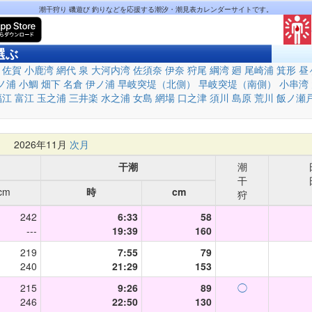
潮干狩り 磯遊び 釣りなどを応援する潮汐・潮見表カレンダーサイトです。
選ぶ
佐賀
小鹿湾
網代
泉
大河内湾
佐須奈
伊奈
狩尾
綱湾
廻
尾崎浦
箕形
昼
ノ浦
小鯛
畑下
名倉
伊ノ浦
早岐突堤（北側）
早岐突堤（南側）
小串湾
福江
富江
玉之浦
三井楽
水之浦
女島
網場
口之津
須川
島原
荒川
飯ノ瀬
月
2026年11月
次月
干潮
潮
干
cm
時
cm
狩
242
6:33
58
---
19:39
160
219
7:55
79
240
21:29
153
215
9:26
89
◯
246
22:50
130