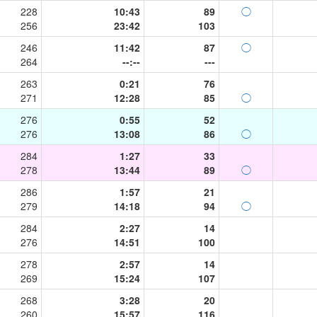
228
10:43
89
◯
256
23:42
103
246
11:42
87
◯
264
--:--
---
263
0:21
76
271
12:28
85
◯
276
0:55
52
276
13:08
86
◯
284
1:27
33
278
13:44
89
◯
286
1:57
21
279
14:18
94
◯
284
2:27
14
276
14:51
100
278
2:57
14
269
15:24
107
268
3:28
20
260
15:57
116