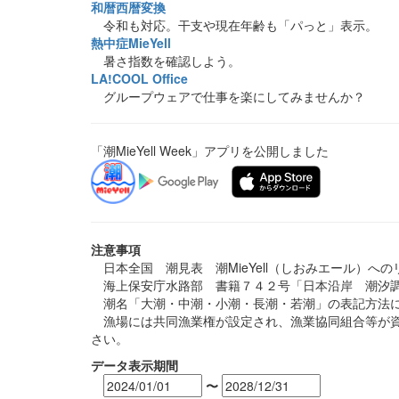
和暦西暦変換
令和も対応。干支や現在年齢も「パっと」表示。
熱中症MieYell
暑さ指数を確認しよう。
LA!COOL Office
グループウェアで仕事を楽にしてみませんか？
「潮MieYell Week」アプリを公開しました
注意事項
日本全国 潮見表 潮MieYell（しおみエール）へ
海上保安庁水路部 書籍７４２号「日本沿岸 潮汐調
潮名「大潮・中潮・小潮・長潮・若潮」の表記方法に
漁場には共同漁業権が設定され、漁業協同組合等が資
さい。
データ表示期間
〜