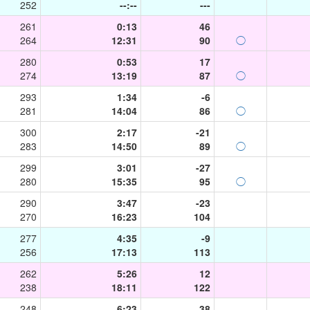
252
--:--
---
261
0:13
46
264
12:31
90
◯
280
0:53
17
274
13:19
87
◯
293
1:34
-6
281
14:04
86
◯
300
2:17
-21
283
14:50
89
◯
299
3:01
-27
280
15:35
95
◯
290
3:47
-23
270
16:23
104
277
4:35
-9
256
17:13
113
262
5:26
12
238
18:11
122
248
6:23
38