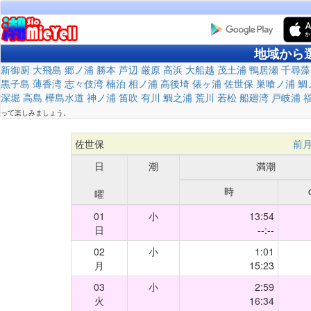
地域から
新御厨
大飛島
郷ノ浦
勝本
芦辺
厳原
高浜
大船越
茂土浦
鴨居瀬
千尋藻
黒子島
薄香湾
志々伎湾
楠泊
相ノ浦
高後埼
俵ヶ浦
佐世保
巣喰ノ浦
鯛
深堀
高島
樺島水道
神ノ浦
笛吹
有川
鯛之浦
荒川
若松
船廻湾
戸岐浦
って楽しみましょう。
佐世保
前
日
潮
満潮
時
曜
01
小
13:54
日
--:--
02
小
1:01
月
15:23
03
小
2:59
火
16:34