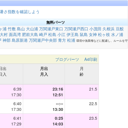
暑さ指数を確認しよう
無料パーツ
ヶ浦
竹敷
島山
大山浦
万関瀬戸東口
万関瀬戸西口
小茂田
久根浜
豆酘
大村
面高湾
肥前大島
崎戸
松島
小江
伊王島
鼠島
女神
松ヶ枝
水ノ浦
戸
神部
島原新港
万関瀬戸中央部
青方
松浦
環境や漁業権などに配慮し、ルールを守
ブログパーツ
A4印刷
日出
月出
月
日入
月入
齢
6:39
23:16
21.5
17:30
12:51
6:40
--:--
22.5
17:30
13:30
6:41
0:25
23.5
17:29
14:03