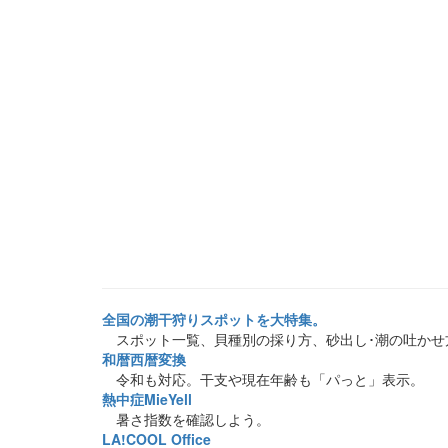
全国の潮干狩りスポットを大特集。
スポット一覧、貝種別の採り方、砂出し･潮の吐かせ
和暦西暦変換
令和も対応。干支や現在年齢も「パっと」表示。
熱中症MieYell
暑さ指数を確認しよう。
LA!COOL Office