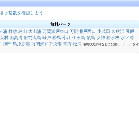
暑さ指数を確認しよう
無料パーツ
ヶ浦
竹敷
島山
大山浦
万関瀬戸東口
万関瀬戸西口
小茂田
久根浜
豆酘
大村
面高湾
肥前大島
崎戸
松島
小江
伊王島
鼠島
女神
松ヶ枝
水ノ浦
戸
神部
島原新港
万関瀬戸中央部
青方
松浦
環境や漁業権などに配慮し、ルールを守