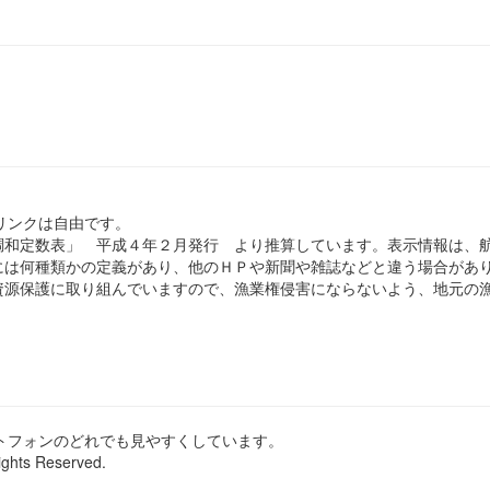
のリンクは自由です。
和定数表」 平成４年２月発行 より推算しています。表示情報は、
は何種類かの定義があり、他のＨＰや新聞や雑誌などと違う場合があ
源保護に取り組んでいますので、漁業権侵害にならないよう、地元の漁
ートフォンのどれでも見やすくしています。
ights Reserved.