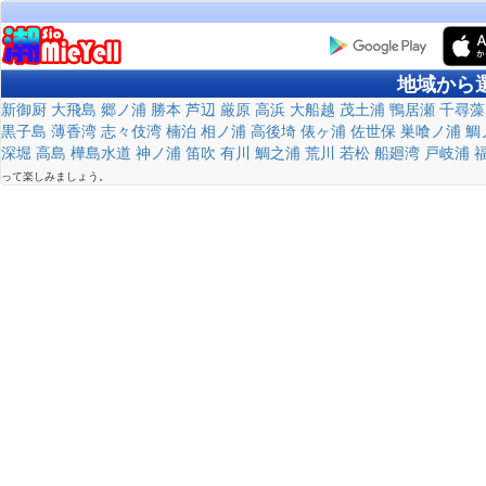
地域から
新御厨
大飛島
郷ノ浦
勝本
芦辺
厳原
高浜
大船越
茂土浦
鴨居瀬
千尋藻
黒子島
薄香湾
志々伎湾
楠泊
相ノ浦
高後埼
俵ヶ浦
佐世保
巣喰ノ浦
鯛
深堀
高島
樺島水道
神ノ浦
笛吹
有川
鯛之浦
荒川
若松
船廻湾
戸岐浦
って楽しみましょう。