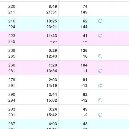
220
8:49
74
211
21:31
149
216
10:25
62
◯
224
23:21
144
223
11:43
41
◎
245
--:--
---
239
0:29
126
265
12:43
18
◎
260
1:20
104
281
13:34
-1
◎
279
2:03
81
291
14:19
-12
◎
290
2:44
62
294
15:02
-12
◎
293
3:24
49
291
15:42
-2
◎
287
4:03
43