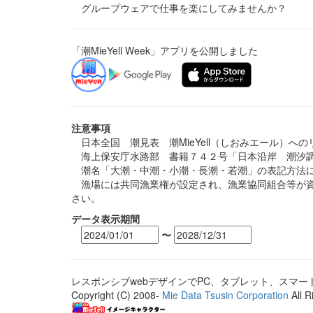
グループウェアで仕事を楽にしてみませんか？
「潮MieYell Week」アプリを公開しました
注意事項
日本全国 潮見表 潮MieYell（しおみエール）へ
海上保安庁水路部 書籍７４２号「日本沿岸 潮汐調
潮名「大潮・中潮・小潮・長潮・若潮」の表記方法に
漁場には共同漁業権が設定され、漁業協同組合等が資
さい。
データ表示期間
〜
レスポンシブwebデザインでPC、タブレット、スマ
Copyright (C) 2008-
Mie Data Tsusin Corporation
All R