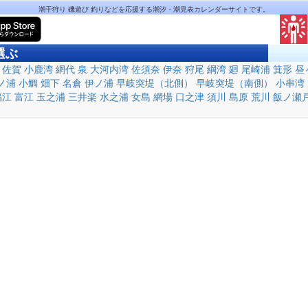
潮干狩り 磯遊び 釣りなどを応援する潮汐・潮見表カレンダーサイトです。
選ぶ
佐賀
小鹿湾
網代
泉
大河内湾
佐須奈
伊奈
狩尾
綱湾
廻
尾崎浦
箕形
昼
ノ浦
小鯛
畑下
名倉
伊ノ浦
早岐突堤（北側）
早岐突堤（南側）
小串湾
福江
富江
玉之浦
三井楽
水之浦
女島
網場
口之津
須川
島原
荒川
飯ノ瀬