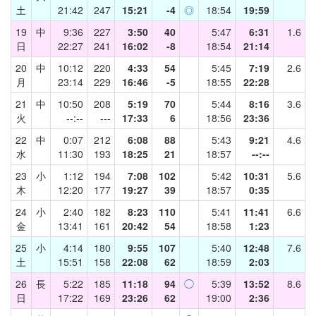
土
21:42
247
15:21
-4
◎
18:54
19:59
19
中
9:36
227
3:50
40
5:47
6:31
1.6
日
22:27
241
16:02
-8
18:54
21:14
20
中
10:12
220
4:33
54
5:45
7:19
2.6
月
23:14
229
16:46
-5
18:55
22:28
21
中
10:50
208
5:19
70
5:44
8:16
3.6
火
--:--
---
17:33
6
18:56
23:36
22
中
0:07
212
6:08
88
5:43
9:21
4.6
水
11:30
193
18:25
21
18:57
--:--
23
小
1:12
194
7:08
102
5:42
10:31
5.6
木
12:20
177
19:27
39
18:57
0:35
24
小
2:40
182
8:23
110
5:41
11:41
6.6
金
13:41
161
20:42
54
18:58
1:23
25
小
4:14
180
9:55
107
5:40
12:48
7.6
土
15:51
158
22:08
62
18:59
2:03
26
長
5:22
185
11:18
94
◯
5:39
13:52
8.6
日
17:22
169
23:26
62
19:00
2:36