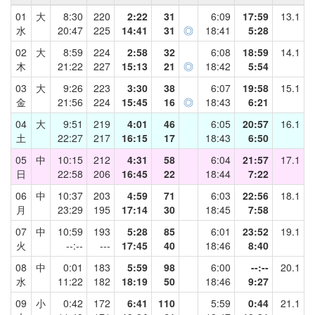
01
大
8:30
220
2:22
31
6:09
17:59
13.1
水
20:47
225
14:41
31
◎
18:41
5:28
02
大
8:59
224
2:58
32
6:08
18:59
14.1
木
21:22
227
15:13
21
◎
18:42
5:54
03
大
9:26
223
3:30
38
6:07
19:58
15.1
金
21:56
224
15:45
16
◎
18:43
6:21
04
大
9:51
219
4:01
46
6:05
20:57
16.1
土
22:27
217
16:15
17
18:43
6:50
05
中
10:15
212
4:31
58
6:04
21:57
17.1
日
22:58
206
16:45
22
18:44
7:22
06
中
10:37
203
4:59
71
6:03
22:56
18.1
月
23:29
195
17:14
30
18:45
7:58
07
中
10:59
193
5:28
85
6:01
23:52
19.1
火
--:--
---
17:45
40
18:46
8:40
08
中
0:01
183
5:59
98
6:00
--:--
20.1
水
11:22
182
18:19
50
18:46
9:27
09
小
0:42
172
6:41
110
5:59
0:44
21.1