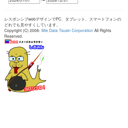
〜
レスポンシブwebデザインでPC、タブレット、スマートフォンの
どれでも見やすくしています。
Copyright (C) 2008-
Mie Data Tsusin Corporation
All Rights
Reserved.