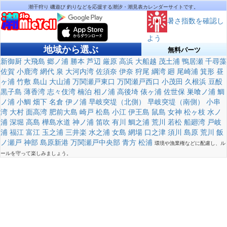
潮干狩り 磯遊び 釣りなどを応援する潮汐・潮見表カレンダーサイトです。
暑さ指数を確認し
よう
地域から選ぶ
無料パーツ
新御厨
大飛島
郷ノ浦
勝本
芦辺
厳原
高浜
大船越
茂土浦
鴨居瀬
千尋藻
佐賀
小鹿湾
網代
泉
大河内湾
佐須奈
伊奈
狩尾
綱湾
廻
尾崎浦
箕形
昼
ヶ浦
竹敷
島山
大山浦
万関瀬戸東口
万関瀬戸西口
小茂田
久根浜
豆酘
黒子島
薄香湾
志々伎湾
楠泊
相ノ浦
高後埼
俵ヶ浦
佐世保
巣喰ノ浦
鯛
ノ浦
小鯛
畑下
名倉
伊ノ浦
早岐突堤（北側）
早岐突堤（南側）
小串
湾
大村
面高湾
肥前大島
崎戸
松島
小江
伊王島
鼠島
女神
松ヶ枝
水ノ
浦
深堀
高島
樺島水道
神ノ浦
笛吹
有川
鯛之浦
荒川
若松
船廻湾
戸岐
浦
福江
富江
玉之浦
三井楽
水之浦
女島
網場
口之津
須川
島原
荒川
飯
ノ瀬戸
神部
島原新港
万関瀬戸中央部
青方
松浦
環境や漁業権などに配慮し、ル
ールを守って楽しみましょう。