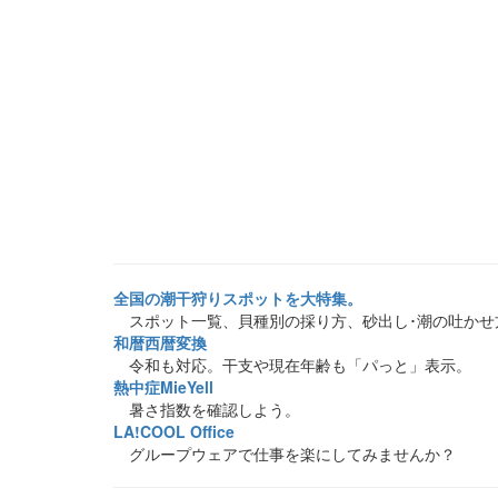
全国の潮干狩りスポットを大特集。
スポット一覧、貝種別の採り方、砂出し･潮の吐かせ
和暦西暦変換
令和も対応。干支や現在年齢も「パっと」表示。
熱中症MieYell
暑さ指数を確認しよう。
LA!COOL Office
グループウェアで仕事を楽にしてみませんか？