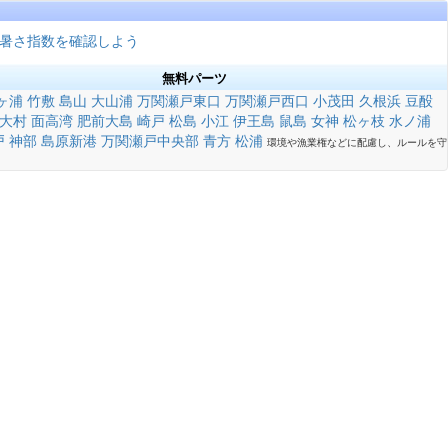
暑さ指数を確認しよう
無料パーツ
ヶ浦
竹敷
島山
大山浦
万関瀬戸東口
万関瀬戸西口
小茂田
久根浜
豆酘
大村
面高湾
肥前大島
崎戸
松島
小江
伊王島
鼠島
女神
松ヶ枝
水ノ浦
戸
神部
島原新港
万関瀬戸中央部
青方
松浦
環境や漁業権などに配慮し、ルールを守