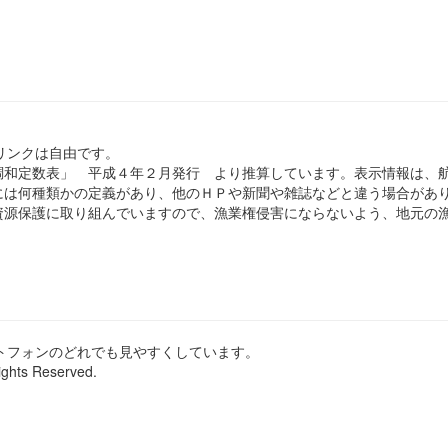
のリンクは自由です。
和定数表」 平成４年２月発行 より推算しています。表示情報は、
は何種類かの定義があり、他のＨＰや新聞や雑誌などと違う場合があ
源保護に取り組んでいますので、漁業権侵害にならないよう、地元の漁
ートフォンのどれでも見やすくしています。
ights Reserved.