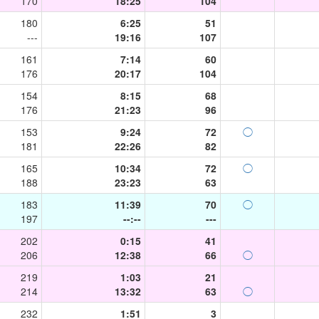
170
18:25
104
180
6:25
51
---
19:16
107
161
7:14
60
176
20:17
104
154
8:15
68
176
21:23
96
153
9:24
72
◯
181
22:26
82
165
10:34
72
◯
188
23:23
63
183
11:39
70
◯
197
--:--
---
202
0:15
41
206
12:38
66
◯
219
1:03
21
214
13:32
63
◯
232
1:51
3