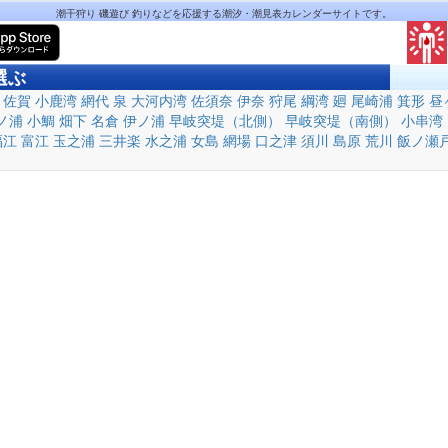
潮干狩り 磯遊び 釣りなどを応援する潮汐・潮見表カレンダーサイトです。
選ぶ
佐賀
小鹿湾
網代
泉
大河内湾
佐須奈
伊奈
狩尾
綱湾
廻
尾崎浦
箕形
昼
ノ浦
小鯛
畑下
名倉
伊ノ浦
早岐突堤（北側）
早岐突堤（南側）
小串湾
福江
富江
玉之浦
三井楽
水之浦
女島
網場
口之津
須川
島原
荒川
飯ノ瀬