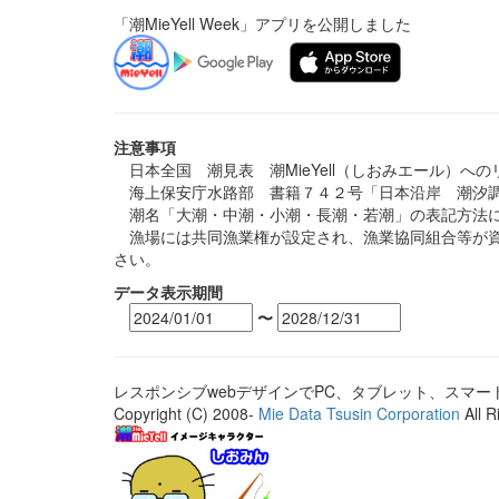
「潮MieYell Week」アプリを公開しました
注意事項
日本全国 潮見表 潮MieYell（しおみエール）へ
海上保安庁水路部 書籍７４２号「日本沿岸 潮汐調
潮名「大潮・中潮・小潮・長潮・若潮」の表記方法に
漁場には共同漁業権が設定され、漁業協同組合等が資
さい。
データ表示期間
〜
レスポンシブwebデザインでPC、タブレット、スマ
Copyright (C) 2008-
Mie Data Tsusin Corporation
All R