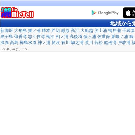
地域から
新御厨
大飛島
郷ノ浦
勝本
芦辺
厳原
高浜
大船越
茂土浦
鴨居瀬
千尋藻
黒子島
薄香湾
志々伎湾
楠泊
相ノ浦
高後埼
俵ヶ浦
佐世保
巣喰ノ浦
鯛
深堀
高島
樺島水道
神ノ浦
笛吹
有川
鯛之浦
荒川
若松
船廻湾
戸岐浦
って楽しみましょう。