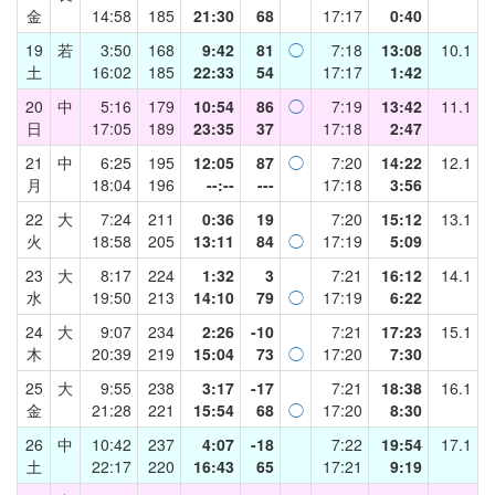
金
14:58
185
21:30
68
17:17
0:40
19
若
3:50
168
9:42
81
◯
7:18
13:08
10.1
土
16:02
185
22:33
54
17:17
1:42
20
中
5:16
179
10:54
86
◯
7:19
13:42
11.1
日
17:05
189
23:35
37
17:18
2:47
21
中
6:25
195
12:05
87
◯
7:20
14:22
12.1
月
18:04
196
--:--
---
17:18
3:56
22
大
7:24
211
0:36
19
7:20
15:12
13.1
火
18:58
205
13:11
84
◯
17:19
5:09
23
大
8:17
224
1:32
3
7:21
16:12
14.1
水
19:50
213
14:10
79
◯
17:19
6:22
24
大
9:07
234
2:26
-10
7:21
17:23
15.1
木
20:39
219
15:04
73
◯
17:20
7:30
25
大
9:55
238
3:17
-17
7:21
18:38
16.1
金
21:28
221
15:54
68
◯
17:20
8:30
26
中
10:42
237
4:07
-18
7:22
19:54
17.1
土
22:17
220
16:43
65
17:21
9:19