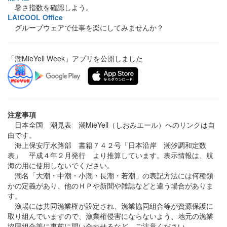
暑さ指数を確認しよう。
LA!COOL Office
グループウェアで仕事を楽にしてみませんか？
「潮MieYell Week」アプリを公開しました
注意事項
日本全国 潮見表 潮MieYell（しおみエール）へのリンクは自
由です。
海上保安庁水路部 書籍７４２号「日本沿岸 潮汐調和定数
表」 平成４年２月発行 より推算しています。表示情報は、航
海の用に使用しないでください。
潮名「大潮・中潮・小潮・長潮・若潮」の表記方法には何種類
かの定義があり、他のＨＰや新聞や雑誌などと違う場合がありま
す。
漁場には共同漁業権が設定され、漁業協同組合等が資源保護に
取り組んでいますので、漁業権侵害にならないよう、地元の漁業
協同組合等に事前に問い合わせるなど、ご注意ください。