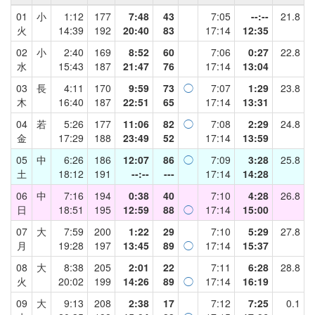
01
小
1:12
177
7:48
43
7:05
--:--
21.8
火
14:39
192
20:40
83
17:14
12:35
02
小
2:40
169
8:52
60
7:06
0:27
22.8
水
15:43
187
21:47
76
17:14
13:04
03
長
4:11
170
9:59
73
◯
7:07
1:29
23.8
木
16:40
187
22:51
65
17:14
13:31
04
若
5:26
177
11:06
82
◯
7:08
2:29
24.8
金
17:29
188
23:49
52
17:14
13:59
05
中
6:26
186
12:07
86
◯
7:09
3:28
25.8
土
18:12
191
--:--
---
17:14
14:28
06
中
7:16
194
0:38
40
7:10
4:28
26.8
日
18:51
195
12:59
88
◯
17:14
15:00
07
大
7:59
200
1:22
29
7:10
5:29
27.8
月
19:28
197
13:45
89
◯
17:14
15:37
08
大
8:38
205
2:01
22
7:11
6:28
28.8
火
20:02
199
14:26
89
◯
17:14
16:19
09
大
9:13
208
2:38
17
7:12
7:25
0.1