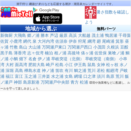
潮干狩り 磯遊び 釣りなどを応援する潮汐・潮見表カレンダーサイトです。
暑さ指数を確認し
よう
地域から選ぶ
無料パーツ
新御厨
大飛島
郷ノ浦
勝本
芦辺
厳原
高浜
大船越
茂土浦
鴨居瀬
千尋藻
佐賀
小鹿湾
網代
泉
大河内湾
佐須奈
伊奈
狩尾
綱湾
廻
尾崎浦
箕形
昼
ヶ浦
竹敷
島山
大山浦
万関瀬戸東口
万関瀬戸西口
小茂田
久根浜
豆酘
黒子島
薄香湾
志々伎湾
楠泊
相ノ浦
高後埼
俵ヶ浦
佐世保
巣喰ノ浦
鯛
ノ浦
小鯛
畑下
名倉
伊ノ浦
早岐突堤（北側）
早岐突堤（南側）
小串
湾
大村
面高湾
肥前大島
崎戸
松島
小江
伊王島
鼠島
女神
松ヶ枝
水ノ
浦
深堀
高島
樺島水道
神ノ浦
笛吹
有川
鯛之浦
荒川
若松
船廻湾
戸岐
浦
福江
富江
玉之浦
三井楽
水之浦
女島
網場
口之津
須川
島原
荒川
飯
ノ瀬戸
神部
島原新港
万関瀬戸中央部
青方
松浦
環境や漁業権などに配慮し、ル
ールを守って楽しみましょう。