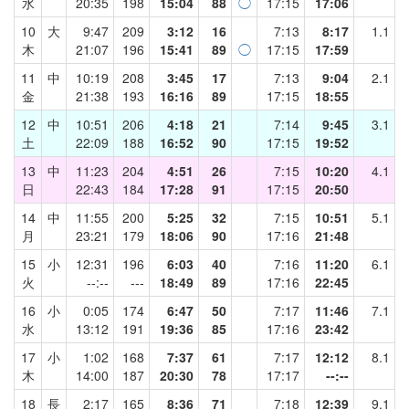
水
20:35
198
15:04
88
◯
17:15
17:06
10
大
9:47
209
3:12
16
7:13
8:17
1.1
木
21:07
196
15:41
89
◯
17:15
17:59
11
中
10:19
208
3:45
17
7:13
9:04
2.1
金
21:38
193
16:16
89
17:15
18:55
12
中
10:51
206
4:18
21
7:14
9:45
3.1
土
22:09
188
16:52
90
17:15
19:52
13
中
11:23
204
4:51
26
7:15
10:20
4.1
日
22:43
184
17:28
91
17:15
20:50
14
中
11:55
200
5:25
32
7:15
10:51
5.1
月
23:21
179
18:06
90
17:16
21:48
15
小
12:31
196
6:03
40
7:16
11:20
6.1
火
--:--
---
18:49
89
17:16
22:45
16
小
0:05
174
6:47
50
7:17
11:46
7.1
水
13:12
191
19:36
85
17:16
23:42
17
小
1:02
168
7:37
61
7:17
12:12
8.1
木
14:00
187
20:30
78
17:17
--:--
18
長
2:17
165
8:36
71
7:18
12:39
9.1