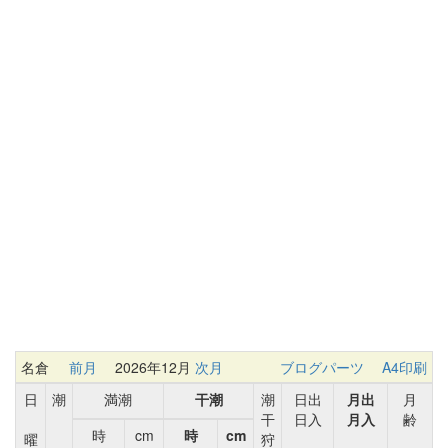
名倉
前月
2026年12月
次月
ブログパーツ
A4印刷
日
潮
満潮
干潮
潮
日出
月出
月
干
日入
月入
齢
時
cm
時
cm
曜
狩