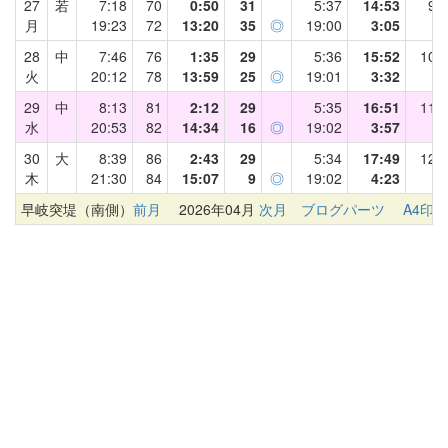
27
若
7:18
70
0:50
31
5:37
14:53
9.6
月
19:23
72
13:20
35
◎
19:00
3:05
28
中
7:46
76
1:35
29
5:36
15:52
10.6
火
20:12
78
13:59
25
◎
19:01
3:32
29
中
8:13
81
2:12
29
5:35
16:51
11.6
水
20:53
82
14:34
16
◎
19:02
3:57
30
大
8:39
86
2:43
29
5:34
17:49
12.6
木
21:30
84
15:07
9
◎
19:02
4:23
早岐突堤（南側）
前月
2026年04月
次月
ブログパーツ
A4印刷