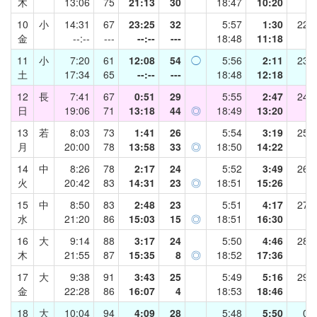
木
13:06
75
21:13
30
18:47
10:20
10
小
14:31
67
23:25
32
5:57
1:30
22.1
金
--:--
---
--:--
---
18:48
11:18
11
小
7:20
61
12:08
54
◯
5:56
2:11
23.1
土
17:34
65
--:--
---
18:48
12:18
12
長
7:41
67
0:51
29
5:55
2:47
24.1
日
19:06
71
13:18
44
◎
18:49
13:20
13
若
8:03
73
1:41
26
5:54
3:19
25.1
月
20:00
78
13:58
33
◎
18:50
14:22
14
中
8:26
78
2:17
24
5:52
3:49
26.1
火
20:42
83
14:31
23
◎
18:51
15:26
15
中
8:50
83
2:48
23
5:51
4:17
27.1
水
21:20
86
15:03
15
◎
18:51
16:30
16
大
9:14
88
3:17
24
5:50
4:46
28.1
木
21:55
87
15:35
8
◎
18:52
17:36
17
大
9:38
91
3:43
25
5:49
5:16
29.1
金
22:28
86
16:07
4
18:53
18:46
18
大
10:04
94
4:09
28
5:48
5:50
0.6