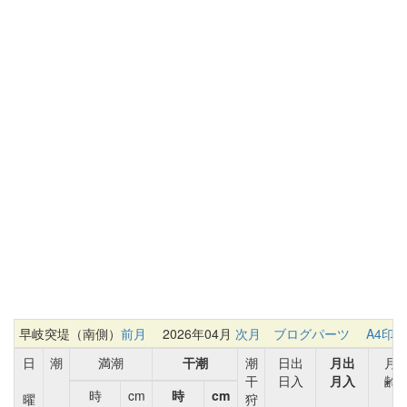
早岐突堤（南側）
前月
2026年04月
次月
ブログパーツ
A4印刷
日
潮
満潮
干潮
潮
日出
月出
月
干
日入
月入
齢
時
cm
時
cm
曜
狩