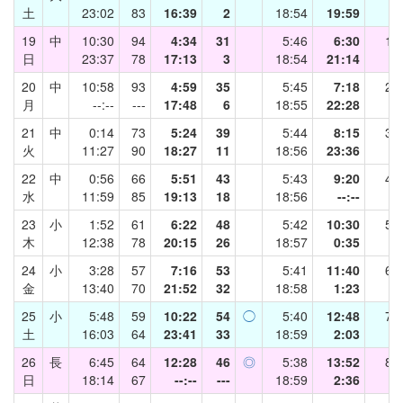
土
23:02
83
16:39
2
18:54
19:59
19
中
10:30
94
4:34
31
5:46
6:30
1.6
日
23:37
78
17:13
3
18:54
21:14
20
中
10:58
93
4:59
35
5:45
7:18
2.6
月
--:--
---
17:48
6
18:55
22:28
21
中
0:14
73
5:24
39
5:44
8:15
3.6
火
11:27
90
18:27
11
18:56
23:36
22
中
0:56
66
5:51
43
5:43
9:20
4.6
水
11:59
85
19:13
18
18:56
--:--
23
小
1:52
61
6:22
48
5:42
10:30
5.6
木
12:38
78
20:15
26
18:57
0:35
24
小
3:28
57
7:16
53
5:41
11:40
6.6
金
13:40
70
21:52
32
18:58
1:23
25
小
5:48
59
10:22
54
◯
5:40
12:48
7.6
土
16:03
64
23:41
33
18:59
2:03
26
長
6:45
64
12:28
46
◎
5:38
13:52
8.6
日
18:14
67
--:--
---
18:59
2:36