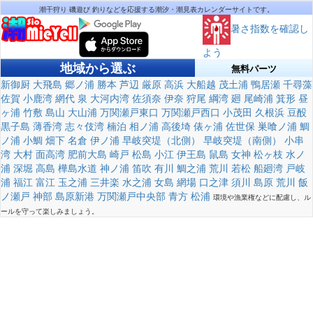
潮干狩り 磯遊び 釣りなどを応援する潮汐・潮見表カレンダーサイトです。
暑さ指数を確認し
よう
地域から選ぶ
無料パーツ
新御厨
大飛島
郷ノ浦
勝本
芦辺
厳原
高浜
大船越
茂土浦
鴨居瀬
千尋藻
佐賀
小鹿湾
網代
泉
大河内湾
佐須奈
伊奈
狩尾
綱湾
廻
尾崎浦
箕形
昼
ヶ浦
竹敷
島山
大山浦
万関瀬戸東口
万関瀬戸西口
小茂田
久根浜
豆酘
黒子島
薄香湾
志々伎湾
楠泊
相ノ浦
高後埼
俵ヶ浦
佐世保
巣喰ノ浦
鯛
ノ浦
小鯛
畑下
名倉
伊ノ浦
早岐突堤（北側）
早岐突堤（南側）
小串
湾
大村
面高湾
肥前大島
崎戸
松島
小江
伊王島
鼠島
女神
松ヶ枝
水ノ
浦
深堀
高島
樺島水道
神ノ浦
笛吹
有川
鯛之浦
荒川
若松
船廻湾
戸岐
浦
福江
富江
玉之浦
三井楽
水之浦
女島
網場
口之津
須川
島原
荒川
飯
ノ瀬戸
神部
島原新港
万関瀬戸中央部
青方
松浦
環境や漁業権などに配慮し、ル
ールを守って楽しみましょう。