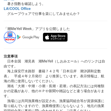
暑さ指数を確認しよう。
LA!COOL Office
グループウェアで仕事を楽にしてみませんか？
「潮MieYell Week」アプリを公開しました
注意事項
日本全国 潮見表 潮MieYell（しおみエール）へのリンクは自
由です。
海上保安庁水路部 書籍７４２号「日本沿岸 潮汐調和定数
表」 平成４年２月発行 より推算しています。表示情報は、航
海の用に使用しないでください。
潮名「大潮・中潮・小潮・長潮・若潮」の表記方法には何種類
かの定義があり、他のＨＰや新聞や雑誌などと違う場合がありま
す。
漁場には共同漁業権が設定され、漁業協同組合等が資源保護に
取り組んでいますので、漁業権侵害にならないよう、地元の漁業
協同組合等に事前に問い合わせるなど、ご注意ください。