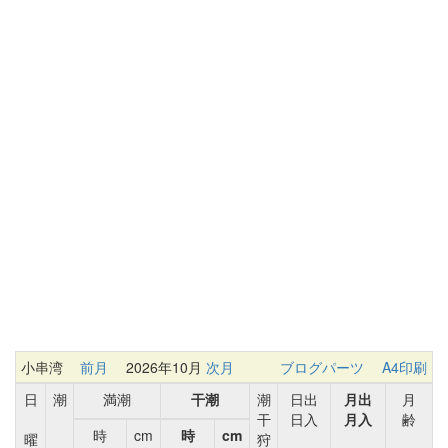
小串湾
前月
2026年10月
次月
ブログパーツ
A4印刷
日
潮
満潮
干潮
潮
日出
月出
月
干
日入
月入
齢
時
cm
時
cm
曜
狩