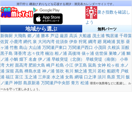
潮干狩り 磯遊び 釣りなどを応援する潮汐・潮見表カレンダーサイトです。
暑さ指数を確認し
よう
地域から選ぶ
無料パーツ
新御厨
大飛島
郷ノ浦
勝本
芦辺
厳原
高浜
大船越
茂土浦
鴨居瀬
千尋藻
佐賀
小鹿湾
網代
泉
大河内湾
佐須奈
伊奈
狩尾
綱湾
廻
尾崎浦
箕形
昼
ヶ浦
竹敷
島山
大山浦
万関瀬戸東口
万関瀬戸西口
小茂田
久根浜
豆酘
黒子島
薄香湾
志々伎湾
楠泊
相ノ浦
高後埼
俵ヶ浦
佐世保
巣喰ノ浦
鯛
ノ浦
小鯛
畑下
名倉
伊ノ浦
早岐突堤（北側）
早岐突堤（南側）
小串
湾
大村
面高湾
肥前大島
崎戸
松島
小江
伊王島
鼠島
女神
松ヶ枝
水ノ
浦
深堀
高島
樺島水道
神ノ浦
笛吹
有川
鯛之浦
荒川
若松
船廻湾
戸岐
浦
福江
富江
玉之浦
三井楽
水之浦
女島
網場
口之津
須川
島原
荒川
飯
ノ瀬戸
神部
島原新港
万関瀬戸中央部
青方
松浦
環境や漁業権などに配慮し、ル
ールを守って楽しみましょう。