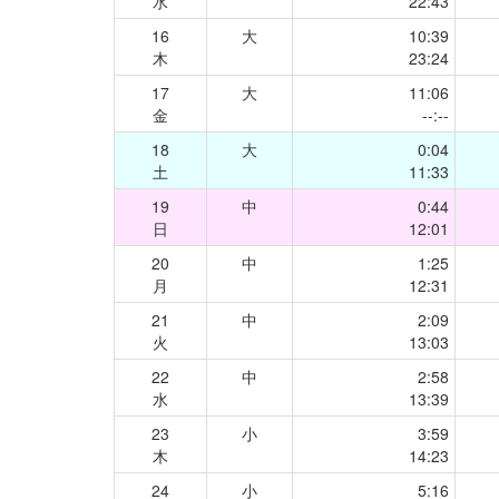
水
22:43
16
大
10:39
木
23:24
17
大
11:06
金
--:--
18
大
0:04
土
11:33
19
中
0:44
日
12:01
20
中
1:25
月
12:31
21
中
2:09
火
13:03
22
中
2:58
水
13:39
23
小
3:59
木
14:23
24
小
5:16