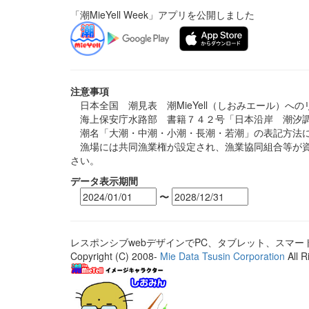
「潮MieYell Week」アプリを公開しました
注意事項
日本全国 潮見表 潮MieYell（しおみエール）へ
海上保安庁水路部 書籍７４２号「日本沿岸 潮汐調
潮名「大潮・中潮・小潮・長潮・若潮」の表記方法に
漁場には共同漁業権が設定され、漁業協同組合等が資
さい。
データ表示期間
〜
レスポンシブwebデザインでPC、タブレット、スマ
Copyright (C) 2008-
Mie Data Tsusin Corporation
All R