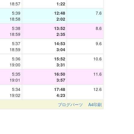
18:57
1:22
5:39
12:48
7.6
18:58
2:02
5:38
13:52
8.6
18:59
2:35
5:37
14:53
9.6
18:59
3:04
5:36
15:52
10.6
19:00
3:31
5:35
16:50
11.6
19:01
3:57
5:34
17:48
12.6
19:02
4:23
ブログパーツ
A4印刷