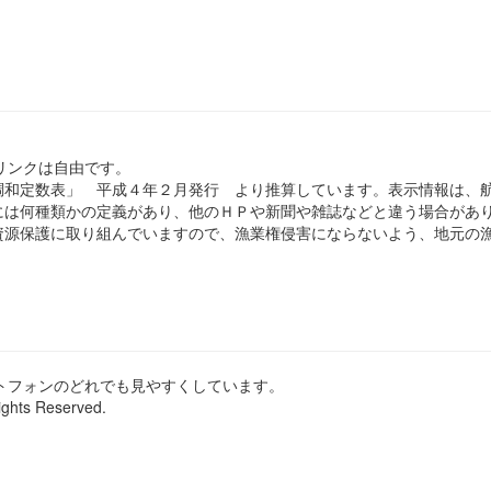
のリンクは自由です。
和定数表」 平成４年２月発行 より推算しています。表示情報は、
は何種類かの定義があり、他のＨＰや新聞や雑誌などと違う場合があ
源保護に取り組んでいますので、漁業権侵害にならないよう、地元の漁
ートフォンのどれでも見やすくしています。
ights Reserved.