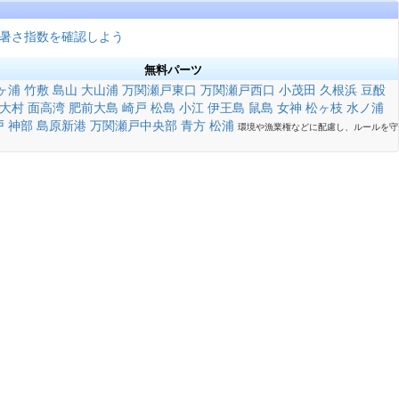
暑さ指数を確認しよう
無料パーツ
ヶ浦
竹敷
島山
大山浦
万関瀬戸東口
万関瀬戸西口
小茂田
久根浜
豆酘
大村
面高湾
肥前大島
崎戸
松島
小江
伊王島
鼠島
女神
松ヶ枝
水ノ浦
戸
神部
島原新港
万関瀬戸中央部
青方
松浦
環境や漁業権などに配慮し、ルールを守