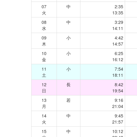
07
中
2:35
火
13:35
08
中
3:29
水
14:11
09
小
4:42
木
14:57
10
小
6:25
金
16:12
11
小
7:54
土
18:11
12
長
8:42
日
19:54
13
若
9:16
月
21:04
14
中
9:45
火
21:57
15
中
10:12