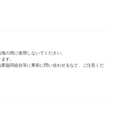
航海の用に使用しないでください。
ります。
業協同組合等に事前に問い合わせるなど、ご注意くだ