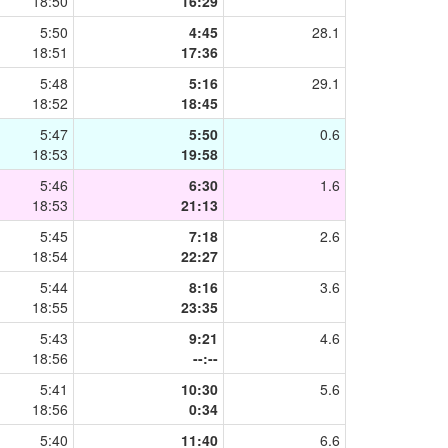
18:50
16:29
5:50
4:45
28.1
18:51
17:36
5:48
5:16
29.1
18:52
18:45
5:47
5:50
0.6
18:53
19:58
5:46
6:30
1.6
18:53
21:13
5:45
7:18
2.6
18:54
22:27
5:44
8:16
3.6
18:55
23:35
5:43
9:21
4.6
18:56
--:--
5:41
10:30
5.6
18:56
0:34
5:40
11:40
6.6