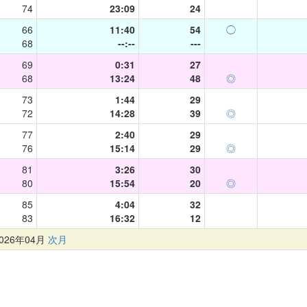
74
23:09
24
66
11:40
54
◯
68
--:--
---
69
0:31
27
68
13:24
48
◎
73
1:44
29
72
14:28
39
◎
77
2:40
29
76
15:14
29
◎
81
3:26
30
80
15:54
20
◎
85
4:04
32
83
16:32
12
26年04月
次月