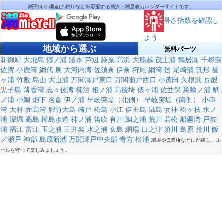
潮干狩り 磯遊び 釣りなどを応援する潮汐・潮見表カレンダーサイトです。
暑さ指数を確認し
よう
地域から選ぶ
無料パーツ
新御厨
大飛島
郷ノ浦
勝本
芦辺
厳原
高浜
大船越
茂土浦
鴨居瀬
千尋藻
佐賀
小鹿湾
網代
泉
大河内湾
佐須奈
伊奈
狩尾
綱湾
廻
尾崎浦
箕形
昼
ヶ浦
竹敷
島山
大山浦
万関瀬戸東口
万関瀬戸西口
小茂田
久根浜
豆酘
黒子島
薄香湾
志々伎湾
楠泊
相ノ浦
高後埼
俵ヶ浦
佐世保
巣喰ノ浦
鯛
ノ浦
小鯛
畑下
名倉
伊ノ浦
早岐突堤（北側）
早岐突堤（南側）
小串
湾
大村
面高湾
肥前大島
崎戸
松島
小江
伊王島
鼠島
女神
松ヶ枝
水ノ
浦
深堀
高島
樺島水道
神ノ浦
笛吹
有川
鯛之浦
荒川
若松
船廻湾
戸岐
浦
福江
富江
玉之浦
三井楽
水之浦
女島
網場
口之津
須川
島原
荒川
飯
ノ瀬戸
神部
島原新港
万関瀬戸中央部
青方
松浦
環境や漁業権などに配慮し、ル
ールを守って楽しみましょう。