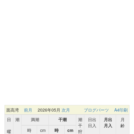
面高湾
前月
2026年05月
次月
ブログパーツ
A4印刷
日
潮
満潮
干潮
潮
日出
月出
月
干
日入
月入
齢
時
cm
時
cm
曜
狩