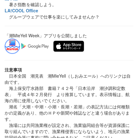
暑さ指数を確認しよう。
LA!COOL Office
グループウェアで仕事を楽にしてみませんか？
「潮MieYell Week」アプリを公開しました
注意事項
日本全国 潮見表 潮MieYell（しおみエール）へのリンクは自
由です。
海上保安庁水路部 書籍７４２号「日本沿岸 潮汐調和定数
表」 平成４年２月発行 より推算しています。表示情報は、航
海の用に使用しないでください。
潮名「大潮・中潮・小潮・長潮・若潮」の表記方法には何種類
かの定義があり、他のＨＰや新聞や雑誌などと違う場合がありま
す。
漁場には共同漁業権が設定され、漁業協同組合等が資源保護に
取り組んでいますので、漁業権侵害にならないよう、地元の漁業
協同組合等に事前に問い合わせるなど、ご注意ください。