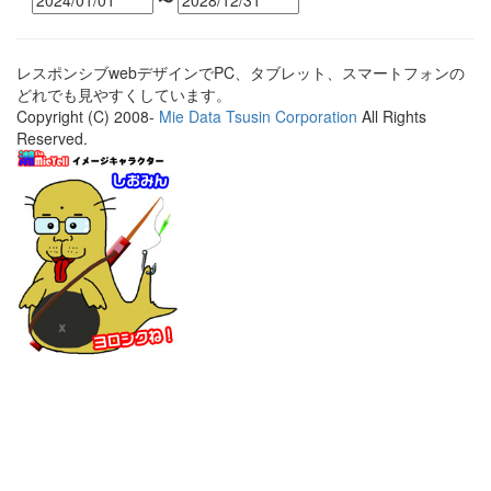
〜
レスポンシブwebデザインでPC、タブレット、スマートフォンの
どれでも見やすくしています。
Copyright (C) 2008-
Mie Data Tsusin Corporation
All Rights
Reserved.