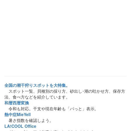
全国の潮干狩りスポットを大特集。
スポット一覧、貝種別の採り方、砂出し･潮の吐かせ方、保存方
法、食べ方などを紹介しています。
和暦西暦変換
令和も対応。干支や現在年齢も「パっと」表示。
熱中症MieYell
暑さ指数を確認しよう。
LA!COOL Office