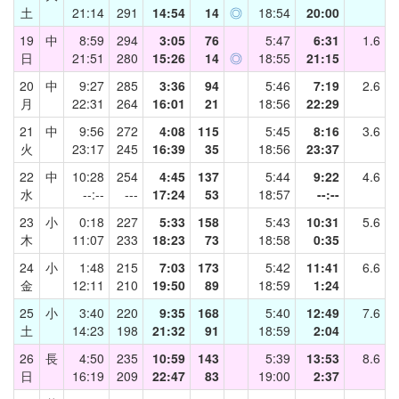
土
21:14
291
14:54
14
◎
18:54
20:00
19
中
8:59
294
3:05
76
5:47
6:31
1.6
日
21:51
280
15:26
14
◎
18:55
21:15
20
中
9:27
285
3:36
94
5:46
7:19
2.6
月
22:31
264
16:01
21
18:56
22:29
21
中
9:56
272
4:08
115
5:45
8:16
3.6
火
23:17
245
16:39
35
18:56
23:37
22
中
10:28
254
4:45
137
5:44
9:22
4.6
水
--:--
---
17:24
53
18:57
--:--
23
小
0:18
227
5:33
158
5:43
10:31
5.6
木
11:07
233
18:23
73
18:58
0:35
24
小
1:48
215
7:03
173
5:42
11:41
6.6
金
12:11
210
19:50
89
18:59
1:24
25
小
3:40
220
9:35
168
5:40
12:49
7.6
土
14:23
198
21:32
91
18:59
2:04
26
長
4:50
235
10:59
143
5:39
13:53
8.6
日
16:19
209
22:47
83
19:00
2:37