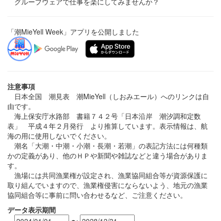
グループウェアで仕事を楽にしてみませんか？
「潮MieYell Week」アプリを公開しました
注意事項
日本全国 潮見表 潮MieYell（しおみエール）へのリンクは自
由です。
海上保安庁水路部 書籍７４２号「日本沿岸 潮汐調和定数
表」 平成４年２月発行 より推算しています。表示情報は、航
海の用に使用しないでください。
潮名「大潮・中潮・小潮・長潮・若潮」の表記方法には何種類
かの定義があり、他のＨＰや新聞や雑誌などと違う場合がありま
す。
漁場には共同漁業権が設定され、漁業協同組合等が資源保護に
取り組んでいますので、漁業権侵害にならないよう、地元の漁業
協同組合等に事前に問い合わせるなど、ご注意ください。
データ表示期間