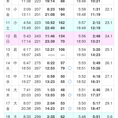
木
11:38
223
19:14
88
18:48
10:21
10
小
3:09
207
8:23
180
5:58
1:31
22.1
金
13:11
201
21:08
94
18:48
11:19
11
小
4:54
223
10:52
162
5:57
2:12
23.1
土
15:49
201
22:40
84
18:49
12:19
12
長
5:43
243
11:46
134
5:56
2:48
24.1
日
17:14
221
23:39
70
18:50
13:21
13
若
6:17
261
12:21
106
5:54
3:20
25.1
月
18:07
245
--:--
---
18:50
14:23
14
中
6:47
275
0:22
57
5:53
3:49
26.1
火
18:50
267
12:53
79
◯
18:51
15:26
15
中
7:14
287
0:59
50
5:52
4:18
27.1
水
19:27
283
13:23
55
◯
18:52
16:31
16
大
7:41
295
1:33
48
5:51
4:46
28.1
木
20:03
293
13:53
35
◎
18:53
17:37
17
大
8:07
299
2:04
53
5:50
5:17
29.1
金
20:38
295
14:23
21
◎
18:53
18:47
18
大
8:33
299
2:35
62
5:48
5:51
0.6