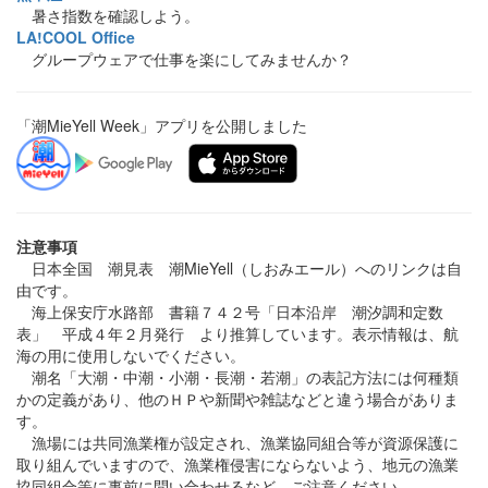
暑さ指数を確認しよう。
LA!COOL Office
グループウェアで仕事を楽にしてみませんか？
「潮MieYell Week」アプリを公開しました
注意事項
日本全国 潮見表 潮MieYell（しおみエール）へのリンクは自
由です。
海上保安庁水路部 書籍７４２号「日本沿岸 潮汐調和定数
表」 平成４年２月発行 より推算しています。表示情報は、航
海の用に使用しないでください。
潮名「大潮・中潮・小潮・長潮・若潮」の表記方法には何種類
かの定義があり、他のＨＰや新聞や雑誌などと違う場合がありま
す。
漁場には共同漁業権が設定され、漁業協同組合等が資源保護に
取り組んでいますので、漁業権侵害にならないよう、地元の漁業
協同組合等に事前に問い合わせるなど、ご注意ください。