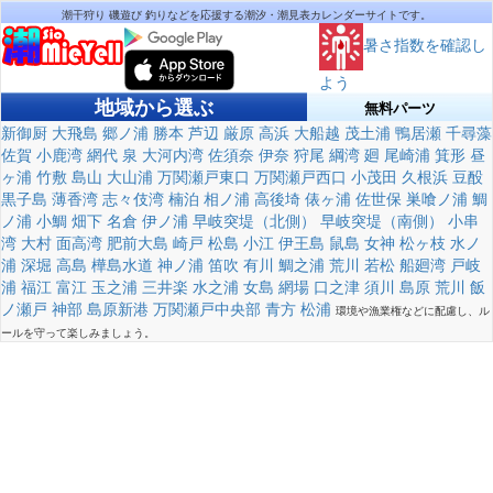
潮干狩り 磯遊び 釣りなどを応援する潮汐・潮見表カレンダーサイトです。
暑さ指数を確認し
よう
地域から選ぶ
無料パーツ
新御厨
大飛島
郷ノ浦
勝本
芦辺
厳原
高浜
大船越
茂土浦
鴨居瀬
千尋藻
佐賀
小鹿湾
網代
泉
大河内湾
佐須奈
伊奈
狩尾
綱湾
廻
尾崎浦
箕形
昼
ヶ浦
竹敷
島山
大山浦
万関瀬戸東口
万関瀬戸西口
小茂田
久根浜
豆酘
黒子島
薄香湾
志々伎湾
楠泊
相ノ浦
高後埼
俵ヶ浦
佐世保
巣喰ノ浦
鯛
ノ浦
小鯛
畑下
名倉
伊ノ浦
早岐突堤（北側）
早岐突堤（南側）
小串
湾
大村
面高湾
肥前大島
崎戸
松島
小江
伊王島
鼠島
女神
松ヶ枝
水ノ
浦
深堀
高島
樺島水道
神ノ浦
笛吹
有川
鯛之浦
荒川
若松
船廻湾
戸岐
浦
福江
富江
玉之浦
三井楽
水之浦
女島
網場
口之津
須川
島原
荒川
飯
ノ瀬戸
神部
島原新港
万関瀬戸中央部
青方
松浦
環境や漁業権などに配慮し、ル
ールを守って楽しみましょう。