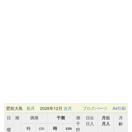
肥前大島
前月
2026年12月
次月
ブログパーツ
A4印刷
日
潮
満潮
干潮
潮
日出
月出
月
干
日入
月入
齢
時
cm
時
cm
曜
狩