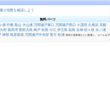
暑さ指数を確認しよう
無料パーツ
ヶ浦
竹敷
島山
大山浦
万関瀬戸東口
万関瀬戸西口
小茂田
久根浜
豆酘
大村
面高湾
肥前大島
崎戸
松島
小江
伊王島
鼠島
女神
松ヶ枝
水ノ浦
戸
神部
島原新港
万関瀬戸中央部
青方
松浦
環境や漁業権などに配慮し、ルールを守