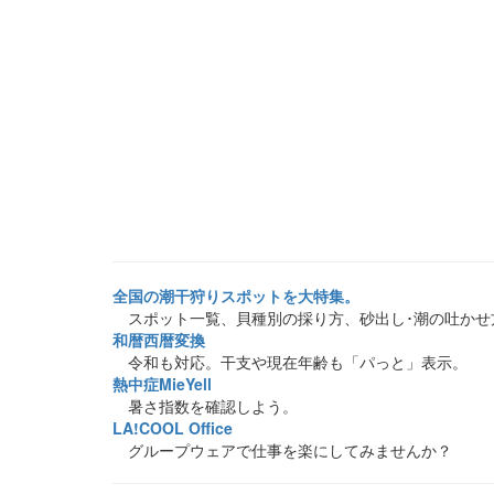
全国の潮干狩りスポットを大特集。
スポット一覧、貝種別の採り方、砂出し･潮の吐かせ
和暦西暦変換
令和も対応。干支や現在年齢も「パっと」表示。
熱中症MieYell
暑さ指数を確認しよう。
LA!COOL Office
グループウェアで仕事を楽にしてみませんか？