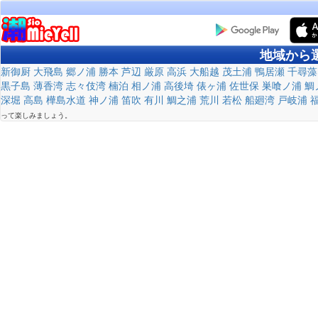
地域から
新御厨
大飛島
郷ノ浦
勝本
芦辺
厳原
高浜
大船越
茂土浦
鴨居瀬
千尋藻
黒子島
薄香湾
志々伎湾
楠泊
相ノ浦
高後埼
俵ヶ浦
佐世保
巣喰ノ浦
鯛
深堀
高島
樺島水道
神ノ浦
笛吹
有川
鯛之浦
荒川
若松
船廻湾
戸岐浦
って楽しみましょう。