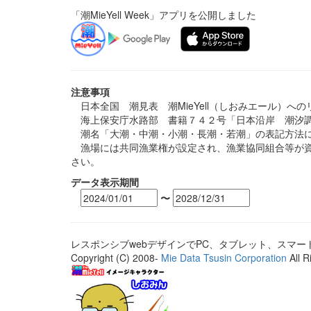
「潮MieYell Week」アプリを公開しました
注意事項
日本全国 潮見表 潮MieYell（しおみエール）へ
海上保安庁水路部 書籍７４２号「日本沿岸 潮汐調
潮名「大潮・中潮・小潮・長潮・若潮」の表記方法に
漁場には共同漁業権が設定され、漁業協同組合等が資
さい。
データ表示期間
〜
レスポンシブwebデザインでPC、タブレット、スマ
Copyright (C) 2008-
Mie Data Tsusin Corporation
All R