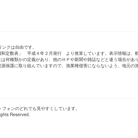
のリンクは自由です。
和定数表」 平成４年２月発行 より推算しています。表示情報は、
は何種類かの定義があり、他のＨＰや新聞や雑誌などと違う場合があ
源保護に取り組んでいますので、漁業権侵害にならないよう、地元の漁
ートフォンのどれでも見やすくしています。
ights Reserved.