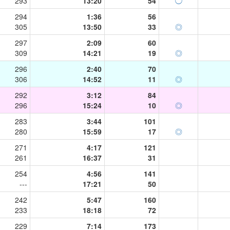
293
13:20
54
◯
294
1:36
56
305
13:50
33
◎
297
2:09
60
309
14:21
19
◎
296
2:40
70
306
14:52
11
◎
292
3:12
84
296
15:24
10
◎
283
3:44
101
280
15:59
17
◎
271
4:17
121
261
16:37
31
254
4:56
141
---
17:21
50
242
5:47
160
233
18:18
72
229
7:14
173