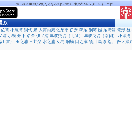
潮干狩り 磯遊び 釣りなどを応援する潮汐・潮見表カレンダーサイトです。
選ぶ
佐賀
小鹿湾
網代
泉
大河内湾
佐須奈
伊奈
狩尾
綱湾
廻
尾崎浦
箕形
昼
ノ浦
小鯛
畑下
名倉
伊ノ浦
早岐突堤（北側）
早岐突堤（南側）
小串湾
福江
富江
玉之浦
三井楽
水之浦
女島
網場
口之津
須川
島原
荒川
飯ノ瀬