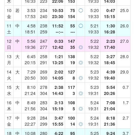
木
16:33
223
22:06
153
19:33
14:03
10
若
3:53
234
10:53
75
◯
5:20
0:47
25.0
金
17:53
240
23:30
154
19:33
15:15
11
中
4:58
238
11:52
55
◯
5:21
1:30
26.0
土
18:51
259
--:--
---
19:33
16:28
12
中
5:56
247
0:33
147
5:22
2:23
27.0
日
19:36
277
12:42
35
◎
19:32
17:40
13
大
6:45
258
1:21
138
5:22
3:27
28.0
月
20:15
291
13:25
19
◎
19:32
18:45
14
大
7:29
269
2:02
127
5:23
4:39
29.0
火
20:50
300
14:05
8
◎
19:32
19:40
15
大
8:10
278
2:38
117
5:23
5:54
0.7
水
21:24
304
14:43
3
◎
19:31
20:26
16
中
8:49
283
3:13
108
5:24
7:08
1.7
木
21:56
304
15:19
5
◎
19:31
21:04
17
中
9:28
284
3:47
100
5:24
8:18
2.7
金
22:27
299
15:55
14
◎
19:31
21:36
18
中
10:08
280
4:22
95
5:25
9:24
3.7