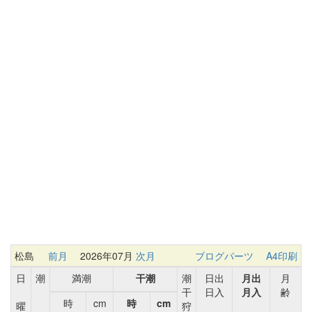
松島
前月
2026年07月
次月
ブログパーツ
A4印刷
日
潮
満潮
干潮
潮
日出
月出
月
干
日入
月入
齢
時
cm
時
cm
曜
狩