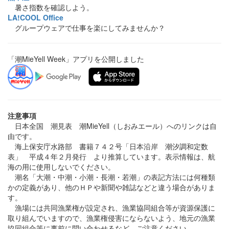
暑さ指数を確認しよう。
LA!COOL Office
グループウェアで仕事を楽にしてみませんか？
「潮MieYell Week」アプリを公開しました
注意事項
日本全国 潮見表 潮MieYell（しおみエール）へのリンクは自
由です。
海上保安庁水路部 書籍７４２号「日本沿岸 潮汐調和定数
表」 平成４年２月発行 より推算しています。表示情報は、航
海の用に使用しないでください。
潮名「大潮・中潮・小潮・長潮・若潮」の表記方法には何種類
かの定義があり、他のＨＰや新聞や雑誌などと違う場合がありま
す。
漁場には共同漁業権が設定され、漁業協同組合等が資源保護に
取り組んでいますので、漁業権侵害にならないよう、地元の漁業
協同組合等に事前に問い合わせるなど、ご注意ください。