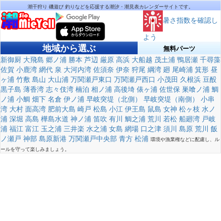
潮干狩り 磯遊び 釣りなどを応援する潮汐・潮見表カレンダーサイトです。
暑さ指数を確認し
よう
地域から選ぶ
無料パーツ
新御厨
大飛島
郷ノ浦
勝本
芦辺
厳原
高浜
大船越
茂土浦
鴨居瀬
千尋藻
佐賀
小鹿湾
網代
泉
大河内湾
佐須奈
伊奈
狩尾
綱湾
廻
尾崎浦
箕形
昼
ヶ浦
竹敷
島山
大山浦
万関瀬戸東口
万関瀬戸西口
小茂田
久根浜
豆酘
黒子島
薄香湾
志々伎湾
楠泊
相ノ浦
高後埼
俵ヶ浦
佐世保
巣喰ノ浦
鯛
ノ浦
小鯛
畑下
名倉
伊ノ浦
早岐突堤（北側）
早岐突堤（南側）
小串
湾
大村
面高湾
肥前大島
崎戸
松島
小江
伊王島
鼠島
女神
松ヶ枝
水ノ
浦
深堀
高島
樺島水道
神ノ浦
笛吹
有川
鯛之浦
荒川
若松
船廻湾
戸岐
浦
福江
富江
玉之浦
三井楽
水之浦
女島
網場
口之津
須川
島原
荒川
飯
ノ瀬戸
神部
島原新港
万関瀬戸中央部
青方
松浦
環境や漁業権などに配慮し、ル
ールを守って楽しみましょう。