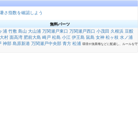
暑さ指数を確認しよう
無料パーツ
ヶ浦
竹敷
島山
大山浦
万関瀬戸東口
万関瀬戸西口
小茂田
久根浜
豆酘
大村
面高湾
肥前大島
崎戸
松島
小江
伊王島
鼠島
女神
松ヶ枝
水ノ浦
戸
神部
島原新港
万関瀬戸中央部
青方
松浦
環境や漁業権などに配慮し、ルールを守