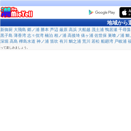
地域から
新御厨
大飛島
郷ノ浦
勝本
芦辺
厳原
高浜
大船越
茂土浦
鴨居瀬
千尋藻
黒子島
薄香湾
志々伎湾
楠泊
相ノ浦
高後埼
俵ヶ浦
佐世保
巣喰ノ浦
鯛
深堀
高島
樺島水道
神ノ浦
笛吹
有川
鯛之浦
荒川
若松
船廻湾
戸岐浦
って楽しみましょう。