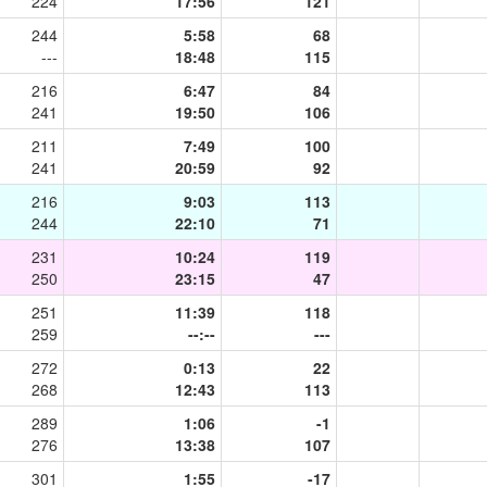
224
17:56
121
244
5:58
68
---
18:48
115
216
6:47
84
241
19:50
106
211
7:49
100
241
20:59
92
216
9:03
113
244
22:10
71
231
10:24
119
250
23:15
47
251
11:39
118
259
--:--
---
272
0:13
22
268
12:43
113
289
1:06
-1
276
13:38
107
301
1:55
-17