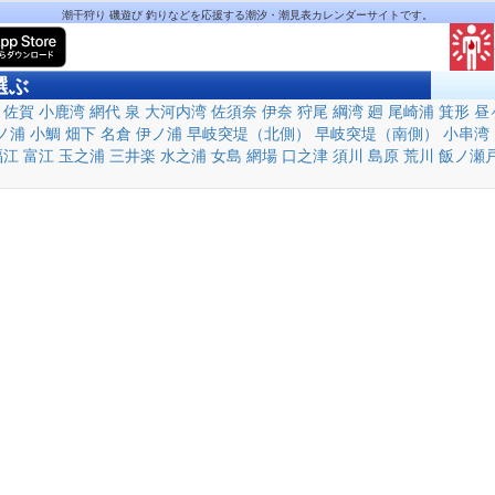
潮干狩り 磯遊び 釣りなどを応援する潮汐・潮見表カレンダーサイトです。
選ぶ
佐賀
小鹿湾
網代
泉
大河内湾
佐須奈
伊奈
狩尾
綱湾
廻
尾崎浦
箕形
昼
ノ浦
小鯛
畑下
名倉
伊ノ浦
早岐突堤（北側）
早岐突堤（南側）
小串湾
福江
富江
玉之浦
三井楽
水之浦
女島
網場
口之津
須川
島原
荒川
飯ノ瀬