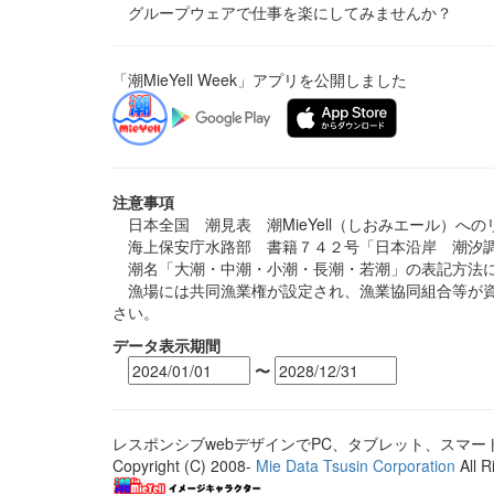
グループウェアで仕事を楽にしてみませんか？
「潮MieYell Week」アプリを公開しました
注意事項
日本全国 潮見表 潮MieYell（しおみエール）へ
海上保安庁水路部 書籍７４２号「日本沿岸 潮汐調
潮名「大潮・中潮・小潮・長潮・若潮」の表記方法に
漁場には共同漁業権が設定され、漁業協同組合等が資
さい。
データ表示期間
〜
レスポンシブwebデザインでPC、タブレット、スマ
Copyright (C) 2008-
Mie Data Tsusin Corporation
All R