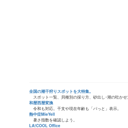
全国の潮干狩りスポットを大特集。
スポット一覧、貝種別の採り方、砂出し･潮の吐かせ
和暦西暦変換
令和も対応。干支や現在年齢も「パっと」表示。
熱中症MieYell
暑さ指数を確認しよう。
LA!COOL Office