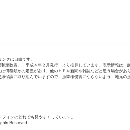
のリンクは自由です。
和定数表」 平成４年２月発行 より推算しています。表示情報は、
は何種類かの定義があり、他のＨＰや新聞や雑誌などと違う場合があ
源保護に取り組んでいますので、漁業権侵害にならないよう、地元の漁
ートフォンのどれでも見やすくしています。
ights Reserved.