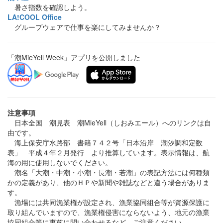
暑さ指数を確認しよう。
LA!COOL Office
グループウェアで仕事を楽にしてみませんか？
「潮MieYell Week」アプリを公開しました
注意事項
日本全国 潮見表 潮MieYell（しおみエール）へのリンクは自
由です。
海上保安庁水路部 書籍７４２号「日本沿岸 潮汐調和定数
表」 平成４年２月発行 より推算しています。表示情報は、航
海の用に使用しないでください。
潮名「大潮・中潮・小潮・長潮・若潮」の表記方法には何種類
かの定義があり、他のＨＰや新聞や雑誌などと違う場合がありま
す。
漁場には共同漁業権が設定され、漁業協同組合等が資源保護に
取り組んでいますので、漁業権侵害にならないよう、地元の漁業
協同組合等に事前に問い合わせるなど、ご注意ください。