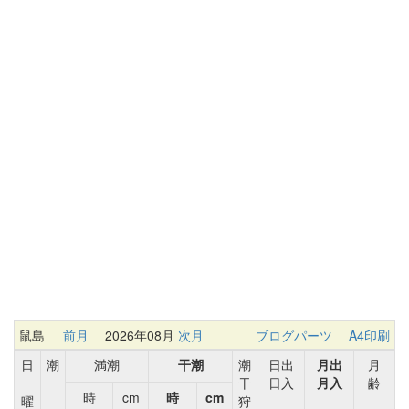
鼠島
前月
2026年08月
次月
ブログパーツ
A4印刷
日
潮
満潮
干潮
潮
日出
月出
月
干
日入
月入
齢
時
cm
時
cm
曜
狩