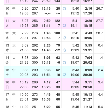
日
18:12
244
23:59
144
19:13
16:27
10
中
5:20
237
12:16
28
◎
5:40
2:16
26.7
月
19:08
267
--:--
---
19:12
17:26
11
大
6:27
256
0:59
122
5:41
3:29
27.7
火
19:53
285
13:11
7
◎
19:11
18:15
12
大
7:22
276
1:46
100
5:41
4:43
28.7
水
20:31
297
13:58
-7
◎
19:10
18:56
13
大
8:09
292
2:26
79
5:42
5:55
0.4
木
21:06
302
14:40
-12
◎
19:09
19:31
14
大
8:53
300
3:03
63
5:43
7:04
1.4
金
21:38
300
15:18
-6
◎
19:07
20:02
15
中
9:33
299
3:38
52
5:43
8:09
2.4
土
22:08
293
15:54
10
◎
19:06
20:30
16
中
10:12
289
4:12
47
5:44
9:11
3.4
日
22:36
282
16:28
33
19:05
20:58
17
中
10:50
273
4:46
48
5:45
10:13
4.4
月
23:01
269
16:58
60
19:04
21:27
18
中
11:29
251
5:20
55
5:45
11:13
5.4