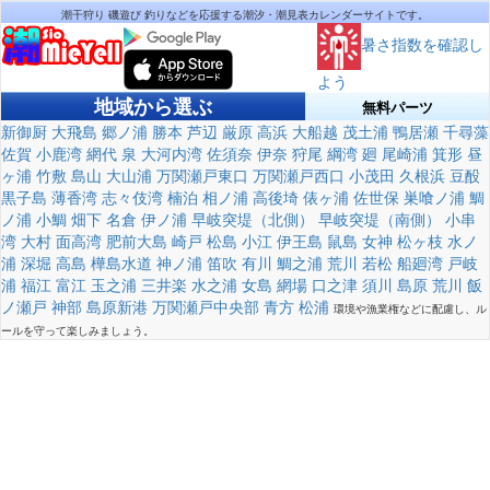
潮干狩り 磯遊び 釣りなどを応援する潮汐・潮見表カレンダーサイトです。
暑さ指数を確認し
よう
地域から選ぶ
無料パーツ
新御厨
大飛島
郷ノ浦
勝本
芦辺
厳原
高浜
大船越
茂土浦
鴨居瀬
千尋藻
佐賀
小鹿湾
網代
泉
大河内湾
佐須奈
伊奈
狩尾
綱湾
廻
尾崎浦
箕形
昼
ヶ浦
竹敷
島山
大山浦
万関瀬戸東口
万関瀬戸西口
小茂田
久根浜
豆酘
黒子島
薄香湾
志々伎湾
楠泊
相ノ浦
高後埼
俵ヶ浦
佐世保
巣喰ノ浦
鯛
ノ浦
小鯛
畑下
名倉
伊ノ浦
早岐突堤（北側）
早岐突堤（南側）
小串
湾
大村
面高湾
肥前大島
崎戸
松島
小江
伊王島
鼠島
女神
松ヶ枝
水ノ
浦
深堀
高島
樺島水道
神ノ浦
笛吹
有川
鯛之浦
荒川
若松
船廻湾
戸岐
浦
福江
富江
玉之浦
三井楽
水之浦
女島
網場
口之津
須川
島原
荒川
飯
ノ瀬戸
神部
島原新港
万関瀬戸中央部
青方
松浦
環境や漁業権などに配慮し、ル
ールを守って楽しみましょう。