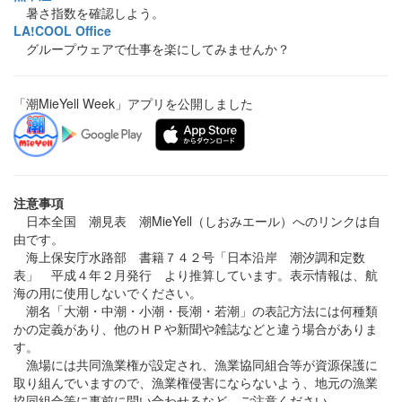
暑さ指数を確認しよう。
LA!COOL Office
グループウェアで仕事を楽にしてみませんか？
「潮MieYell Week」アプリを公開しました
注意事項
日本全国 潮見表 潮MieYell（しおみエール）へのリンクは自
由です。
海上保安庁水路部 書籍７４２号「日本沿岸 潮汐調和定数
表」 平成４年２月発行 より推算しています。表示情報は、航
海の用に使用しないでください。
潮名「大潮・中潮・小潮・長潮・若潮」の表記方法には何種類
かの定義があり、他のＨＰや新聞や雑誌などと違う場合がありま
す。
漁場には共同漁業権が設定され、漁業協同組合等が資源保護に
取り組んでいますので、漁業権侵害にならないよう、地元の漁業
協同組合等に事前に問い合わせるなど、ご注意ください。