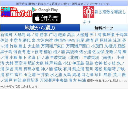
潮干狩り 磯遊び 釣りなどを応援する潮汐・潮見表カレンダーサイトです。
暑さ指数を確認し
よう
地域から選ぶ
無料パーツ
新御厨
大飛島
郷ノ浦
勝本
芦辺
厳原
高浜
大船越
茂土浦
鴨居瀬
千尋藻
佐賀
小鹿湾
網代
泉
大河内湾
佐須奈
伊奈
狩尾
綱湾
廻
尾崎浦
箕形
昼
ヶ浦
竹敷
島山
大山浦
万関瀬戸東口
万関瀬戸西口
小茂田
久根浜
豆酘
黒子島
薄香湾
志々伎湾
楠泊
相ノ浦
高後埼
俵ヶ浦
佐世保
巣喰ノ浦
鯛
ノ浦
小鯛
畑下
名倉
伊ノ浦
早岐突堤（北側）
早岐突堤（南側）
小串
湾
大村
面高湾
肥前大島
崎戸
松島
小江
伊王島
鼠島
女神
松ヶ枝
水ノ
浦
深堀
高島
樺島水道
神ノ浦
笛吹
有川
鯛之浦
荒川
若松
船廻湾
戸岐
浦
福江
富江
玉之浦
三井楽
水之浦
女島
網場
口之津
須川
島原
荒川
飯
ノ瀬戸
神部
島原新港
万関瀬戸中央部
青方
松浦
環境や漁業権などに配慮し、ル
ールを守って楽しみましょう。