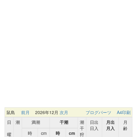
鼠島
前月
2026年12月
次月
ブログパーツ
A4印刷
日
潮
満潮
干潮
潮
日出
月出
月
干
日入
月入
齢
時
cm
時
cm
曜
狩