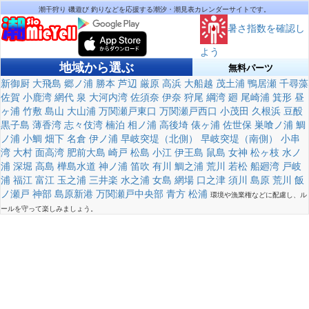
潮干狩り 磯遊び 釣りなどを応援する潮汐・潮見表カレンダーサイトです。
暑さ指数を確認し
よう
地域から選ぶ
無料パーツ
新御厨
大飛島
郷ノ浦
勝本
芦辺
厳原
高浜
大船越
茂土浦
鴨居瀬
千尋藻
佐賀
小鹿湾
網代
泉
大河内湾
佐須奈
伊奈
狩尾
綱湾
廻
尾崎浦
箕形
昼
ヶ浦
竹敷
島山
大山浦
万関瀬戸東口
万関瀬戸西口
小茂田
久根浜
豆酘
黒子島
薄香湾
志々伎湾
楠泊
相ノ浦
高後埼
俵ヶ浦
佐世保
巣喰ノ浦
鯛
ノ浦
小鯛
畑下
名倉
伊ノ浦
早岐突堤（北側）
早岐突堤（南側）
小串
湾
大村
面高湾
肥前大島
崎戸
松島
小江
伊王島
鼠島
女神
松ヶ枝
水ノ
浦
深堀
高島
樺島水道
神ノ浦
笛吹
有川
鯛之浦
荒川
若松
船廻湾
戸岐
浦
福江
富江
玉之浦
三井楽
水之浦
女島
網場
口之津
須川
島原
荒川
飯
ノ瀬戸
神部
島原新港
万関瀬戸中央部
青方
松浦
環境や漁業権などに配慮し、ル
ールを守って楽しみましょう。