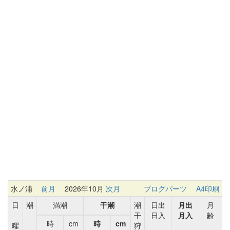
水ノ浦
前月
2026年10月
次月
ブログパーツ
A4印刷
日
潮
満潮
干潮
潮
日出
月出
月
干
日入
月入
齢
時
cm
時
cm
曜
狩