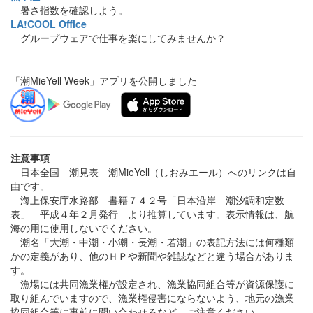
暑さ指数を確認しよう。
LA!COOL Office
グループウェアで仕事を楽にしてみませんか？
「潮MieYell Week」アプリを公開しました
注意事項
日本全国 潮見表 潮MieYell（しおみエール）へのリンクは自
由です。
海上保安庁水路部 書籍７４２号「日本沿岸 潮汐調和定数
表」 平成４年２月発行 より推算しています。表示情報は、航
海の用に使用しないでください。
潮名「大潮・中潮・小潮・長潮・若潮」の表記方法には何種類
かの定義があり、他のＨＰや新聞や雑誌などと違う場合がありま
す。
漁場には共同漁業権が設定され、漁業協同組合等が資源保護に
取り組んでいますので、漁業権侵害にならないよう、地元の漁業
協同組合等に事前に問い合わせるなど、ご注意ください。