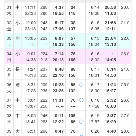
01
中
11:11
268
4:37
24
6:14
20:58
20.0
木
22:38
260
16:55
116
18:06
11:03
02
小
12:00
248
5:17
38
6:15
21:58
21.0
金
23:13
243
17:36
137
18:05
12:11
03
小
13:05
229
6:07
57
6:15
23:04
22.0
土
--:--
---
18:33
156
18:04
13:13
04
小
0:01
224
7:14
76
6:16
--:--
23.0
日
14:38
218
20:13
166
18:02
14:05
05
長
1:24
207
8:48
88
6:17
0:14
24.0
月
16:18
223
22:16
156
18:01
14:50
06
若
3:31
205
10:23
86
◯
6:17
1:24
25.0
火
17:23
236
23:26
132
18:00
15:27
07
中
5:04
222
11:31
76
◯
6:18
2:32
26.0
水
18:07
250
--:--
---
17:58
16:00
08
中
6:05
246
0:11
105
6:19
3:37
27.0
木
18:41
263
12:22
66
◯
17:57
16:29
09
大
6:51
268
0:47
78
6:20
4:40
28.0