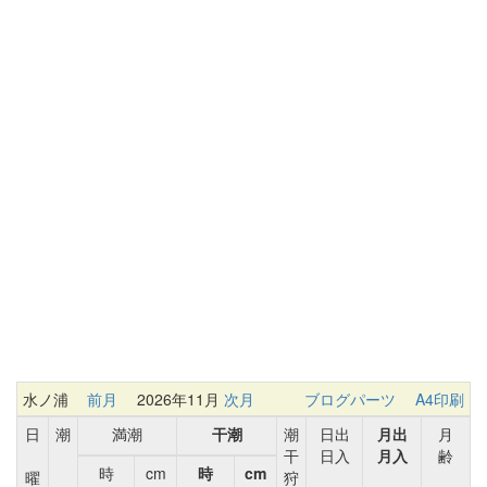
水ノ浦
前月
2026年11月
次月
ブログパーツ
A4印刷
日
潮
満潮
干潮
潮
日出
月出
月
干
日入
月入
齢
時
cm
時
cm
曜
狩