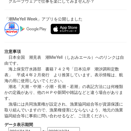
グループウェアで仕事を楽にしてみませんか？
「潮MieYell Week」アプリを公開しました
注意事項
日本全国 潮見表 潮MieYell（しおみエール）へのリンクは自
由です。
海上保安庁水路部 書籍７４２号「日本沿岸 潮汐調和定数
表」 平成４年２月発行 より推算しています。表示情報は、航
海の用に使用しないでください。
潮名「大潮・中潮・小潮・長潮・若潮」の表記方法には何種類
かの定義があり、他のＨＰや新聞や雑誌などと違う場合がありま
す。
漁場には共同漁業権が設定され、漁業協同組合等が資源保護に
取り組んでいますので、漁業権侵害にならないよう、地元の漁業
協同組合等に事前に問い合わせるなど、ご注意ください。
データ表示期間