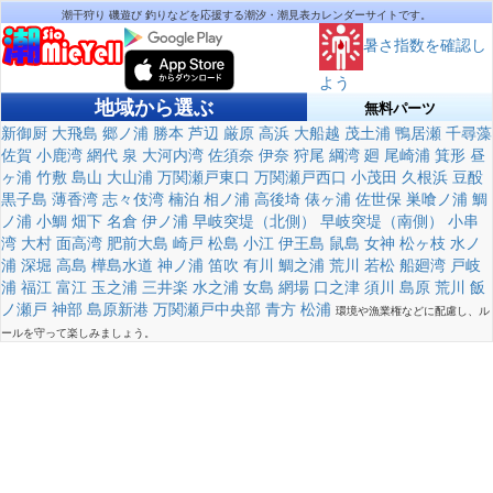
潮干狩り 磯遊び 釣りなどを応援する潮汐・潮見表カレンダーサイトです。
暑さ指数を確認し
よう
地域から選ぶ
無料パーツ
新御厨
大飛島
郷ノ浦
勝本
芦辺
厳原
高浜
大船越
茂土浦
鴨居瀬
千尋藻
佐賀
小鹿湾
網代
泉
大河内湾
佐須奈
伊奈
狩尾
綱湾
廻
尾崎浦
箕形
昼
ヶ浦
竹敷
島山
大山浦
万関瀬戸東口
万関瀬戸西口
小茂田
久根浜
豆酘
黒子島
薄香湾
志々伎湾
楠泊
相ノ浦
高後埼
俵ヶ浦
佐世保
巣喰ノ浦
鯛
ノ浦
小鯛
畑下
名倉
伊ノ浦
早岐突堤（北側）
早岐突堤（南側）
小串
湾
大村
面高湾
肥前大島
崎戸
松島
小江
伊王島
鼠島
女神
松ヶ枝
水ノ
浦
深堀
高島
樺島水道
神ノ浦
笛吹
有川
鯛之浦
荒川
若松
船廻湾
戸岐
浦
福江
富江
玉之浦
三井楽
水之浦
女島
網場
口之津
須川
島原
荒川
飯
ノ瀬戸
神部
島原新港
万関瀬戸中央部
青方
松浦
環境や漁業権などに配慮し、ル
ールを守って楽しみましょう。