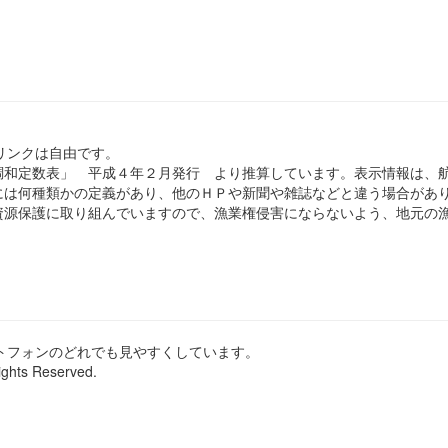
のリンクは自由です。
和定数表」 平成４年２月発行 より推算しています。表示情報は、
は何種類かの定義があり、他のＨＰや新聞や雑誌などと違う場合があ
源保護に取り組んでいますので、漁業権侵害にならないよう、地元の漁
ートフォンのどれでも見やすくしています。
ights Reserved.