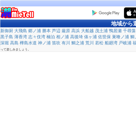
地域から
新御厨
大飛島
郷ノ浦
勝本
芦辺
厳原
高浜
大船越
茂土浦
鴨居瀬
千尋藻
黒子島
薄香湾
志々伎湾
楠泊
相ノ浦
高後埼
俵ヶ浦
佐世保
巣喰ノ浦
鯛
深堀
高島
樺島水道
神ノ浦
笛吹
有川
鯛之浦
荒川
若松
船廻湾
戸岐浦
って楽しみましょう。