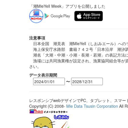
「潮MieYell Week」アプリを公開しました
注意事項
日本全国 潮見表 潮MieYell（しおみエール）へ
海上保安庁水路部 書籍７４２号「日本沿岸 潮汐調
潮名「大潮・中潮・小潮・長潮・若潮」の表記方法に
漁場には共同漁業権が設定され、漁業協同組合等が資
さい。
データ表示期間
〜
レスポンシブwebデザインでPC、タブレット、スマ
Copyright (C) 2008-
Mie Data Tsusin Corporation
All R