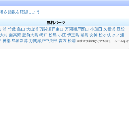
暑さ指数を確認しよう
無料パーツ
ヶ浦
竹敷
島山
大山浦
万関瀬戸東口
万関瀬戸西口
小茂田
久根浜
豆酘
大村
面高湾
肥前大島
崎戸
松島
小江
伊王島
鼠島
女神
松ヶ枝
水ノ浦
戸
神部
島原新港
万関瀬戸中央部
青方
松浦
環境や漁業権などに配慮し、ルールを守