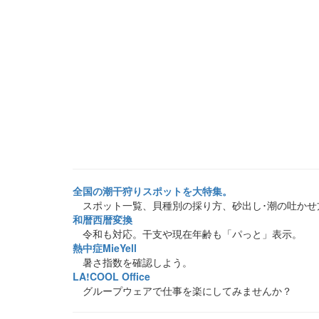
全国の潮干狩りスポットを大特集。
スポット一覧、貝種別の採り方、砂出し･潮の吐かせ
和暦西暦変換
令和も対応。干支や現在年齢も「パっと」表示。
熱中症MieYell
暑さ指数を確認しよう。
LA!COOL Office
グループウェアで仕事を楽にしてみませんか？