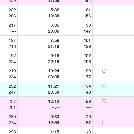
220
17:26
154
222
5:32
81
206
18:38
156
217
6:35
93
---
20:06
147
197
7:56
101
218
21:19
129
197
9:16
102
224
22:16
105
210
10:24
99
◯
234
23:05
77
232
11:21
94
◯
247
23:50
48
257
12:12
89
◯
261
--:--
---
280
0:33
20
274
12:59
87
◯
298
1:15
-3