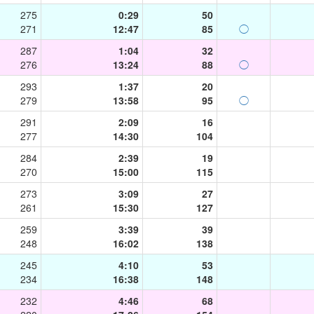
275
0:29
50
271
12:47
85
◯
287
1:04
32
276
13:24
88
◯
293
1:37
20
279
13:58
95
◯
291
2:09
16
277
14:30
104
284
2:39
19
270
15:00
115
273
3:09
27
261
15:30
127
259
3:39
39
248
16:02
138
245
4:10
53
234
16:38
148
232
4:46
68