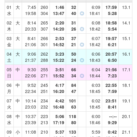
01
大
7:45
260
1:46
32
6:09
17:59
13.1
水
19:58
304
13:47
40
◎
18:41
5:28
02
大
8:14
265
2:20
31
6:08
18:58
14.1
木
20:33
307
14:20
26
◎
18:42
5:54
03
大
8:41
266
2:53
37
6:07
19:57
15.1
金
21:06
301
14:52
21
◎
18:42
6:21
04
大
9:06
262
3:23
50
6:06
20:57
16.1
土
21:37
288
15:22
24
◎
18:43
6:50
05
中
9:30
255
3:51
66
6:04
21:56
17.1
日
22:06
271
15:52
34
◎
18:44
7:23
06
中
9:52
245
4:17
84
6:03
22:55
18.1
月
22:34
251
16:20
47
18:45
7:59
07
中
10:14
234
4:42
101
6:02
23:51
19.1
火
23:03
232
16:48
63
18:45
8:41
08
中
10:37
223
5:06
118
6:00
--:--
20.1
水
23:39
213
17:19
80
18:46
9:29
09
小
11:08
210
5:37
133
5:59
0:42
21.1