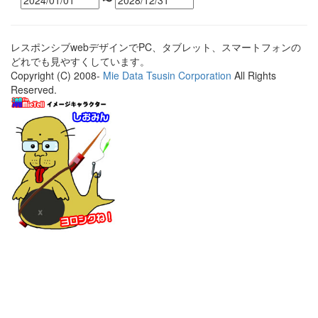
〜
レスポンシブwebデザインでPC、タブレット、スマートフォンの
どれでも見やすくしています。
Copyright (C) 2008-
Mie Data Tsusin Corporation
All Rights
Reserved.