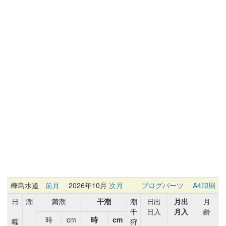
樺島水道
前月
2026年10月
次月
ブログパーツ
A4印刷
日
潮
満潮
干潮
潮
日出
月出
月
干
日入
月入
齢
時
cm
時
cm
曜
狩