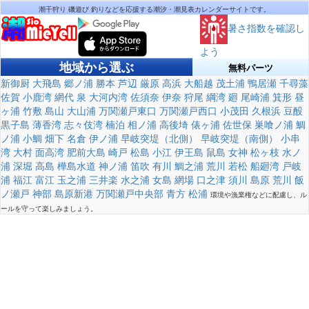
潮干狩り 磯遊び 釣りなどを応援する潮汐・潮見表カレンダーサイトです。
暑さ指数を確認し
よう
地域から選ぶ
無料パーツ
新御厨
大飛島
郷ノ浦
勝本
芦辺
厳原
高浜
大船越
茂土浦
鴨居瀬
千尋藻
佐賀
小鹿湾
網代
泉
大河内湾
佐須奈
伊奈
狩尾
綱湾
廻
尾崎浦
箕形
昼
ヶ浦
竹敷
島山
大山浦
万関瀬戸東口
万関瀬戸西口
小茂田
久根浜
豆酘
黒子島
薄香湾
志々伎湾
楠泊
相ノ浦
高後埼
俵ヶ浦
佐世保
巣喰ノ浦
鯛
ノ浦
小鯛
畑下
名倉
伊ノ浦
早岐突堤（北側）
早岐突堤（南側）
小串
湾
大村
面高湾
肥前大島
崎戸
松島
小江
伊王島
鼠島
女神
松ヶ枝
水ノ
浦
深堀
高島
樺島水道
神ノ浦
笛吹
有川
鯛之浦
荒川
若松
船廻湾
戸岐
浦
福江
富江
玉之浦
三井楽
水之浦
女島
網場
口之津
須川
島原
荒川
飯
ノ瀬戸
神部
島原新港
万関瀬戸中央部
青方
松浦
環境や漁業権などに配慮し、ル
ールを守って楽しみましょう。