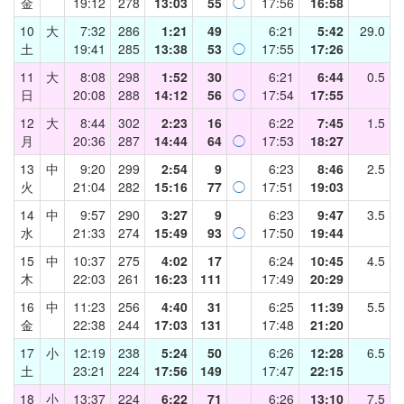
金
19:12
278
13:03
55
◯
17:56
16:58
10
大
7:32
286
1:21
49
6:21
5:42
29.0
土
19:41
285
13:38
53
◯
17:55
17:26
11
大
8:08
298
1:52
30
6:21
6:44
0.5
日
20:08
288
14:12
56
◯
17:54
17:55
12
大
8:44
302
2:23
16
6:22
7:45
1.5
月
20:36
287
14:44
64
◯
17:53
18:27
13
中
9:20
299
2:54
9
6:23
8:46
2.5
火
21:04
282
15:16
77
◯
17:51
19:03
14
中
9:57
290
3:27
9
6:23
9:47
3.5
水
21:33
274
15:49
93
◯
17:50
19:44
15
中
10:37
275
4:02
17
6:24
10:45
4.5
木
22:03
261
16:23
111
17:49
20:29
16
中
11:23
256
4:40
31
6:25
11:39
5.5
金
22:38
244
17:03
131
17:48
21:20
17
小
12:19
238
5:24
50
6:26
12:28
6.5
土
23:21
224
17:56
149
17:47
22:15
18
小
13:37
224
6:22
71
6:26
13:10
7.5