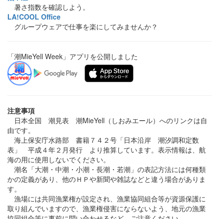
暑さ指数を確認しよう。
LA!COOL Office
グループウェアで仕事を楽にしてみませんか？
「潮MieYell Week」アプリを公開しました
注意事項
日本全国 潮見表 潮MieYell（しおみエール）へのリンクは自
由です。
海上保安庁水路部 書籍７４２号「日本沿岸 潮汐調和定数
表」 平成４年２月発行 より推算しています。表示情報は、航
海の用に使用しないでください。
潮名「大潮・中潮・小潮・長潮・若潮」の表記方法には何種類
かの定義があり、他のＨＰや新聞や雑誌などと違う場合がありま
す。
漁場には共同漁業権が設定され、漁業協同組合等が資源保護に
取り組んでいますので、漁業権侵害にならないよう、地元の漁業
協同組合等に事前に問い合わせるなど、ご注意ください。