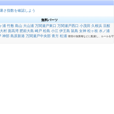
暑さ指数を確認しよう
無料パーツ
ヶ浦
竹敷
島山
大山浦
万関瀬戸東口
万関瀬戸西口
小茂田
久根浜
豆酘
大村
面高湾
肥前大島
崎戸
松島
小江
伊王島
鼠島
女神
松ヶ枝
水ノ浦
戸
神部
島原新港
万関瀬戸中央部
青方
松浦
環境や漁業権などに配慮し、ルールを守