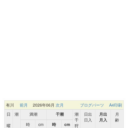
有川
前月
2026年06月
次月
ブログパーツ
A4印刷
日
潮
満潮
干潮
潮
日出
月出
月
干
日入
月入
齢
時
cm
時
cm
曜
狩