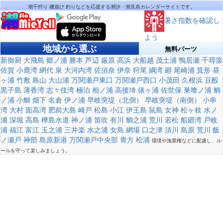
潮干狩り 磯遊び 釣りなどを応援する潮汐・潮見表カレンダーサイトです。
暑さ指数を確認し
よう
地域から選ぶ
無料パーツ
新御厨
大飛島
郷ノ浦
勝本
芦辺
厳原
高浜
大船越
茂土浦
鴨居瀬
千尋藻
佐賀
小鹿湾
網代
泉
大河内湾
佐須奈
伊奈
狩尾
綱湾
廻
尾崎浦
箕形
昼
ヶ浦
竹敷
島山
大山浦
万関瀬戸東口
万関瀬戸西口
小茂田
久根浜
豆酘
黒子島
薄香湾
志々伎湾
楠泊
相ノ浦
高後埼
俵ヶ浦
佐世保
巣喰ノ浦
鯛
ノ浦
小鯛
畑下
名倉
伊ノ浦
早岐突堤（北側）
早岐突堤（南側）
小串
湾
大村
面高湾
肥前大島
崎戸
松島
小江
伊王島
鼠島
女神
松ヶ枝
水ノ
浦
深堀
高島
樺島水道
神ノ浦
笛吹
有川
鯛之浦
荒川
若松
船廻湾
戸岐
浦
福江
富江
玉之浦
三井楽
水之浦
女島
網場
口之津
須川
島原
荒川
飯
ノ瀬戸
神部
島原新港
万関瀬戸中央部
青方
松浦
環境や漁業権などに配慮し、ル
ールを守って楽しみましょう。