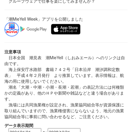
グループウェアで仕事を楽にしてみませんか？
「潮MieYell Week」アプリを公開しました
注意事項
日本全国 潮見表 潮MieYell（しおみエール）へのリンクは自
由です。
海上保安庁水路部 書籍７４２号「日本沿岸 潮汐調和定数
表」 平成４年２月発行 より推算しています。表示情報は、航
海の用に使用しないでください。
潮名「大潮・中潮・小潮・長潮・若潮」の表記方法には何種類
かの定義があり、他のＨＰや新聞や雑誌などと違う場合がありま
す。
漁場には共同漁業権が設定され、漁業協同組合等が資源保護に
取り組んでいますので、漁業権侵害にならないよう、地元の漁業
協同組合等に事前に問い合わせるなど、ご注意ください。
データ表示期間