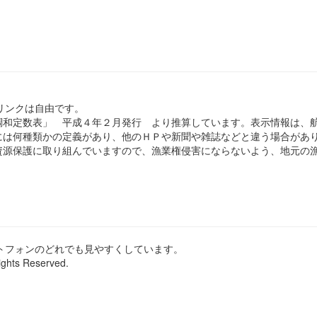
のリンクは自由です。
和定数表」 平成４年２月発行 より推算しています。表示情報は、
は何種類かの定義があり、他のＨＰや新聞や雑誌などと違う場合があ
源保護に取り組んでいますので、漁業権侵害にならないよう、地元の漁
ートフォンのどれでも見やすくしています。
ights Reserved.