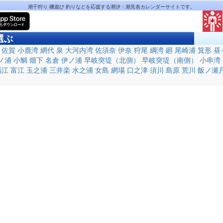
潮干狩り 磯遊び 釣りなどを応援する潮汐・潮見表カレンダーサイトです。
選ぶ
佐賀
小鹿湾
網代
泉
大河内湾
佐須奈
伊奈
狩尾
綱湾
廻
尾崎浦
箕形
昼
ノ浦
小鯛
畑下
名倉
伊ノ浦
早岐突堤（北側）
早岐突堤（南側）
小串湾
福江
富江
玉之浦
三井楽
水之浦
女島
網場
口之津
須川
島原
荒川
飯ノ瀬