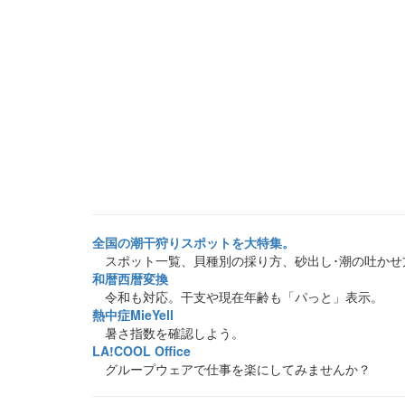
全国の潮干狩りスポットを大特集。
スポット一覧、貝種別の採り方、砂出し･潮の吐かせ
和暦西暦変換
令和も対応。干支や現在年齢も「パっと」表示。
熱中症MieYell
暑さ指数を確認しよう。
LA!COOL Office
グループウェアで仕事を楽にしてみませんか？