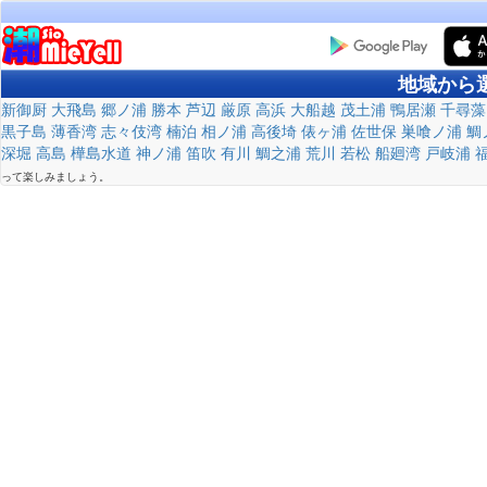
地域から
新御厨
大飛島
郷ノ浦
勝本
芦辺
厳原
高浜
大船越
茂土浦
鴨居瀬
千尋藻
黒子島
薄香湾
志々伎湾
楠泊
相ノ浦
高後埼
俵ヶ浦
佐世保
巣喰ノ浦
鯛
深堀
高島
樺島水道
神ノ浦
笛吹
有川
鯛之浦
荒川
若松
船廻湾
戸岐浦
って楽しみましょう。