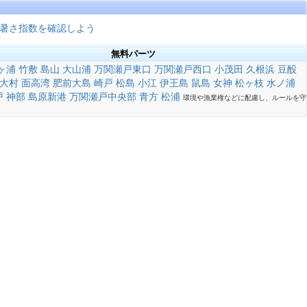
暑さ指数を確認しよう
無料パーツ
ヶ浦
竹敷
島山
大山浦
万関瀬戸東口
万関瀬戸西口
小茂田
久根浜
豆酘
大村
面高湾
肥前大島
崎戸
松島
小江
伊王島
鼠島
女神
松ヶ枝
水ノ浦
戸
神部
島原新港
万関瀬戸中央部
青方
松浦
環境や漁業権などに配慮し、ルールを守