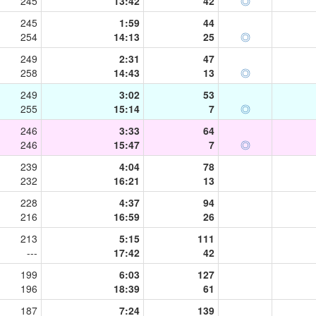
245
13:42
42
◎
245
1:59
44
254
14:13
25
◎
249
2:31
47
258
14:43
13
◎
249
3:02
53
255
15:14
7
◎
246
3:33
64
246
15:47
7
◎
239
4:04
78
232
16:21
13
228
4:37
94
216
16:59
26
213
5:15
111
---
17:42
42
199
6:03
127
196
18:39
61
187
7:24
139