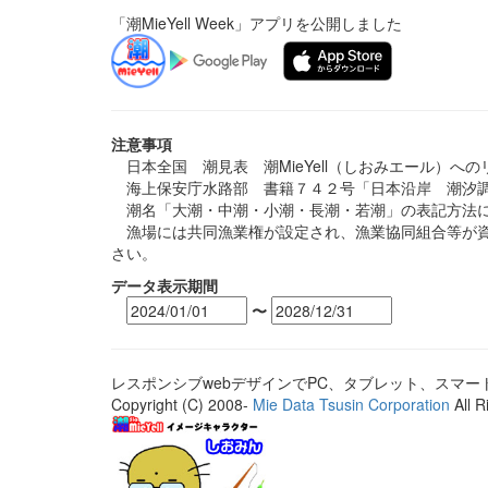
「潮MieYell Week」アプリを公開しました
注意事項
日本全国 潮見表 潮MieYell（しおみエール）へ
海上保安庁水路部 書籍７４２号「日本沿岸 潮汐調
潮名「大潮・中潮・小潮・長潮・若潮」の表記方法に
漁場には共同漁業権が設定され、漁業協同組合等が資
さい。
データ表示期間
〜
レスポンシブwebデザインでPC、タブレット、スマ
Copyright (C) 2008-
Mie Data Tsusin Corporation
All R