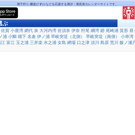
潮干狩り 磯遊び 釣りなどを応援する潮汐・潮見表カレンダーサイトです。
選ぶ
佐賀
小鹿湾
網代
泉
大河内湾
佐須奈
伊奈
狩尾
綱湾
廻
尾崎浦
箕形
昼
ノ浦
小鯛
畑下
名倉
伊ノ浦
早岐突堤（北側）
早岐突堤（南側）
小串湾
福江
富江
玉之浦
三井楽
水之浦
女島
網場
口之津
須川
島原
荒川
飯ノ瀬