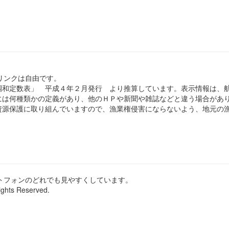
のリンクは自由です。
和定数表」 平成４年２月発行 より推算しています。表示情報は、
は何種類かの定義があり、他のＨＰや新聞や雑誌などと違う場合があ
源保護に取り組んでいますので、漁業権侵害にならないよう、地元の漁
ートフォンのどれでも見やすくしています。
ights Reserved.