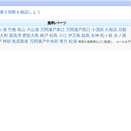
暑さ指数を確認しよう
無料パーツ
ヶ浦
竹敷
島山
大山浦
万関瀬戸東口
万関瀬戸西口
小茂田
久根浜
豆酘
大村
面高湾
肥前大島
崎戸
松島
小江
伊王島
鼠島
女神
松ヶ枝
水ノ浦
戸
神部
島原新港
万関瀬戸中央部
青方
松浦
環境や漁業権などに配慮し、ルールを守