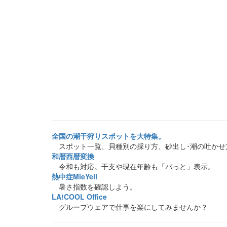
全国の潮干狩りスポットを大特集。
スポット一覧、貝種別の採り方、砂出し･潮の吐かせ
和暦西暦変換
令和も対応。干支や現在年齢も「パっと」表示。
熱中症MieYell
暑さ指数を確認しよう。
LA!COOL Office
グループウェアで仕事を楽にしてみませんか？