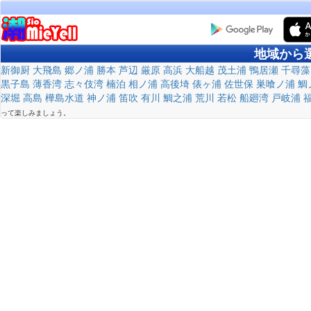
地域から
新御厨
大飛島
郷ノ浦
勝本
芦辺
厳原
高浜
大船越
茂土浦
鴨居瀬
千尋藻
黒子島
薄香湾
志々伎湾
楠泊
相ノ浦
高後埼
俵ヶ浦
佐世保
巣喰ノ浦
鯛
深堀
高島
樺島水道
神ノ浦
笛吹
有川
鯛之浦
荒川
若松
船廻湾
戸岐浦
って楽しみましょう。