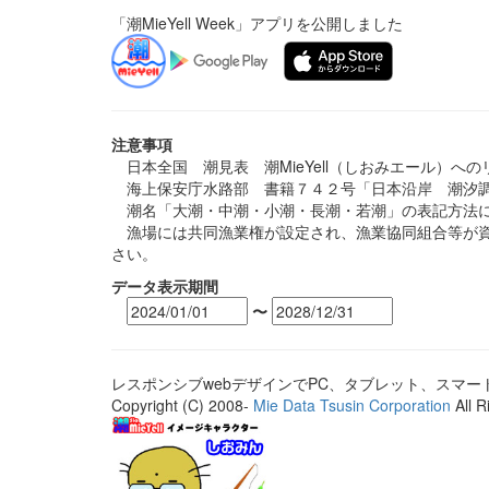
「潮MieYell Week」アプリを公開しました
注意事項
日本全国 潮見表 潮MieYell（しおみエール）へ
海上保安庁水路部 書籍７４２号「日本沿岸 潮汐調
潮名「大潮・中潮・小潮・長潮・若潮」の表記方法に
漁場には共同漁業権が設定され、漁業協同組合等が資
さい。
データ表示期間
〜
レスポンシブwebデザインでPC、タブレット、スマ
Copyright (C) 2008-
Mie Data Tsusin Corporation
All R