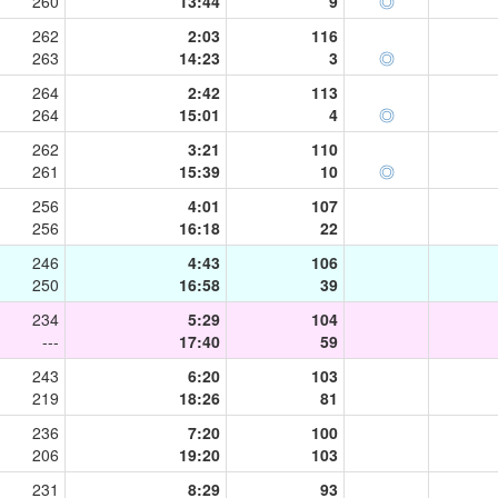
260
13:44
9
◎
262
2:03
116
263
14:23
3
◎
264
2:42
113
264
15:01
4
◎
262
3:21
110
261
15:39
10
◎
256
4:01
107
256
16:18
22
246
4:43
106
250
16:58
39
234
5:29
104
---
17:40
59
243
6:20
103
219
18:26
81
236
7:20
100
206
19:20
103
231
8:29
93