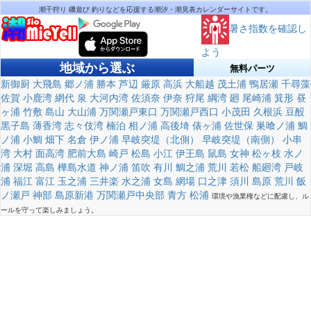
潮干狩り 磯遊び 釣りなどを応援する潮汐・潮見表カレンダーサイトです。
暑さ指数を確認し
よう
地域から選ぶ
無料パーツ
新御厨
大飛島
郷ノ浦
勝本
芦辺
厳原
高浜
大船越
茂土浦
鴨居瀬
千尋藻
佐賀
小鹿湾
網代
泉
大河内湾
佐須奈
伊奈
狩尾
綱湾
廻
尾崎浦
箕形
昼
ヶ浦
竹敷
島山
大山浦
万関瀬戸東口
万関瀬戸西口
小茂田
久根浜
豆酘
黒子島
薄香湾
志々伎湾
楠泊
相ノ浦
高後埼
俵ヶ浦
佐世保
巣喰ノ浦
鯛
ノ浦
小鯛
畑下
名倉
伊ノ浦
早岐突堤（北側）
早岐突堤（南側）
小串
湾
大村
面高湾
肥前大島
崎戸
松島
小江
伊王島
鼠島
女神
松ヶ枝
水ノ
浦
深堀
高島
樺島水道
神ノ浦
笛吹
有川
鯛之浦
荒川
若松
船廻湾
戸岐
浦
福江
富江
玉之浦
三井楽
水之浦
女島
網場
口之津
須川
島原
荒川
飯
ノ瀬戸
神部
島原新港
万関瀬戸中央部
青方
松浦
環境や漁業権などに配慮し、ル
ールを守って楽しみましょう。