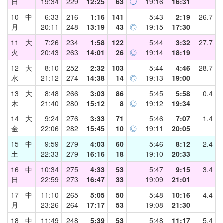
日
19:34
229
12:25
63
◯
19:16
16:31
10
中
6:33
216
1:16
141
5:43
2:19
26.7
月
20:11
248
13:19
43
◎
19:15
17:30
11
大
7:26
234
1:58
122
5:44
3:32
27.7
火
20:43
263
14:01
26
◎
19:14
18:19
12
大
8:10
252
2:32
103
5:44
4:46
28.7
水
21:12
274
14:38
14
◎
19:13
19:00
13
大
8:48
266
3:03
86
5:45
5:58
0.4
木
21:40
280
15:12
8
◎
19:12
19:34
14
大
9:24
276
3:33
71
5:46
7:07
1.4
金
22:06
282
15:45
10
◎
19:11
20:05
15
中
9:59
279
4:03
60
5:46
8:12
2.4
土
22:33
279
16:16
18
19:10
20:33
16
中
10:34
275
4:33
53
5:47
9:15
3.4
日
22:59
273
16:47
33
19:09
21:01
17
中
11:10
265
5:05
50
5:48
10:16
4.4
月
23:26
264
17:17
53
19:08
21:30
18
中
11:49
248
5:39
53
5:48
11:17
5.4