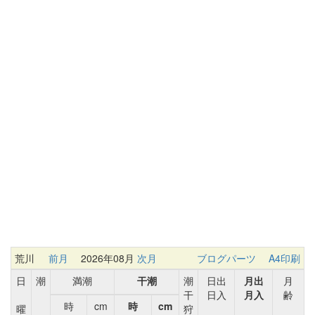
荒川
前月
2026年08月
次月
ブログパーツ
A4印刷
日
潮
満潮
干潮
潮
日出
月出
月
干
日入
月入
齢
時
cm
時
cm
曜
狩