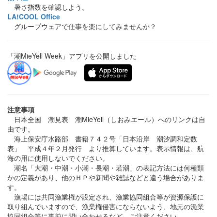
暑さ指数を確認しよう。
LA!COOL Office
グループウェアで仕事を楽にしてみませんか？
「潮MieYell Week」アプリを公開しました
注意事項
日本全国 潮見表 潮MieYell（しおみエール）へのリンクは自
由です。
海上保安庁水路部 書籍７４２号「日本沿岸 潮汐調和定数
表」 平成４年２月発行 より推算しています。表示情報は、航
海の用に使用しないでください。
潮名「大潮・中潮・小潮・長潮・若潮」の表記方法には何種類
かの定義があり、他のＨＰや新聞や雑誌などと違う場合がありま
す。
漁場には共同漁業権が設定され、漁業協同組合等が資源保護に
取り組んでいますので、漁業権侵害にならないよう、地元の漁業
協同組合等に事前に問い合わせるなど、ご注意ください。