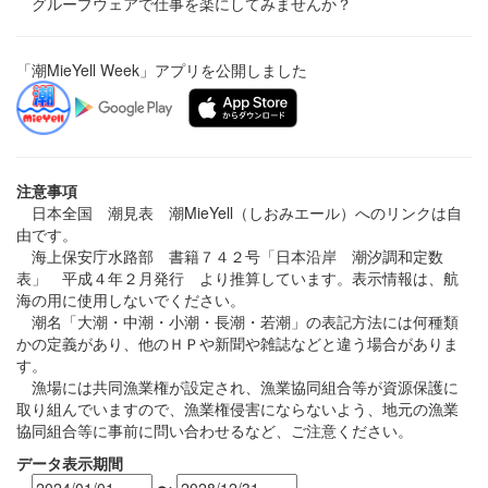
グループウェアで仕事を楽にしてみませんか？
「潮MieYell Week」アプリを公開しました
注意事項
日本全国 潮見表 潮MieYell（しおみエール）へのリンクは自
由です。
海上保安庁水路部 書籍７４２号「日本沿岸 潮汐調和定数
表」 平成４年２月発行 より推算しています。表示情報は、航
海の用に使用しないでください。
潮名「大潮・中潮・小潮・長潮・若潮」の表記方法には何種類
かの定義があり、他のＨＰや新聞や雑誌などと違う場合がありま
す。
漁場には共同漁業権が設定され、漁業協同組合等が資源保護に
取り組んでいますので、漁業権侵害にならないよう、地元の漁業
協同組合等に事前に問い合わせるなど、ご注意ください。
データ表示期間