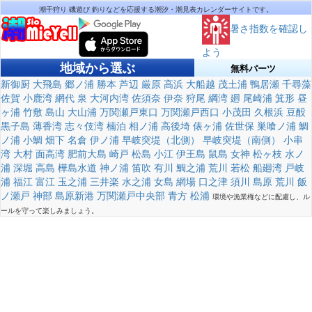
潮干狩り 磯遊び 釣りなどを応援する潮汐・潮見表カレンダーサイトです。
暑さ指数を確認し
よう
地域から選ぶ
無料パーツ
新御厨
大飛島
郷ノ浦
勝本
芦辺
厳原
高浜
大船越
茂土浦
鴨居瀬
千尋藻
佐賀
小鹿湾
網代
泉
大河内湾
佐須奈
伊奈
狩尾
綱湾
廻
尾崎浦
箕形
昼
ヶ浦
竹敷
島山
大山浦
万関瀬戸東口
万関瀬戸西口
小茂田
久根浜
豆酘
黒子島
薄香湾
志々伎湾
楠泊
相ノ浦
高後埼
俵ヶ浦
佐世保
巣喰ノ浦
鯛
ノ浦
小鯛
畑下
名倉
伊ノ浦
早岐突堤（北側）
早岐突堤（南側）
小串
湾
大村
面高湾
肥前大島
崎戸
松島
小江
伊王島
鼠島
女神
松ヶ枝
水ノ
浦
深堀
高島
樺島水道
神ノ浦
笛吹
有川
鯛之浦
荒川
若松
船廻湾
戸岐
浦
福江
富江
玉之浦
三井楽
水之浦
女島
網場
口之津
須川
島原
荒川
飯
ノ瀬戸
神部
島原新港
万関瀬戸中央部
青方
松浦
環境や漁業権などに配慮し、ル
ールを守って楽しみましょう。