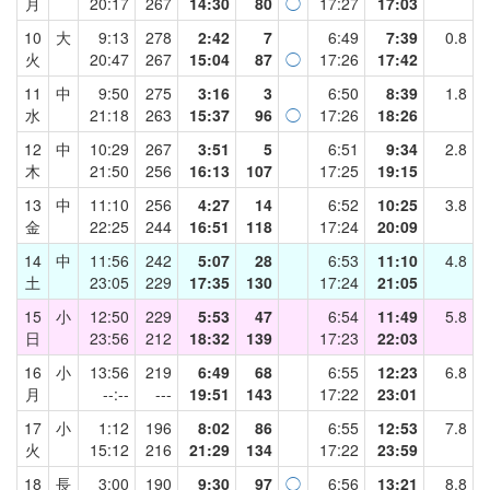
月
20:17
267
14:30
80
◯
17:27
17:03
10
大
9:13
278
2:42
7
6:49
7:39
0.8
火
20:47
267
15:04
87
◯
17:26
17:42
11
中
9:50
275
3:16
3
6:50
8:39
1.8
水
21:18
263
15:37
96
◯
17:26
18:26
12
中
10:29
267
3:51
5
6:51
9:34
2.8
木
21:50
256
16:13
107
17:25
19:15
13
中
11:10
256
4:27
14
6:52
10:25
3.8
金
22:25
244
16:51
118
17:24
20:09
14
中
11:56
242
5:07
28
6:53
11:10
4.8
土
23:05
229
17:35
130
17:24
21:05
15
小
12:50
229
5:53
47
6:54
11:49
5.8
日
23:56
212
18:32
139
17:23
22:03
16
小
13:56
219
6:49
68
6:55
12:23
6.8
月
--:--
---
19:51
143
17:22
23:01
17
小
1:12
196
8:02
86
6:55
12:53
7.8
火
15:12
216
21:29
134
17:22
23:59
18
長
3:00
190
9:30
97
◯
6:56
13:21
8.8