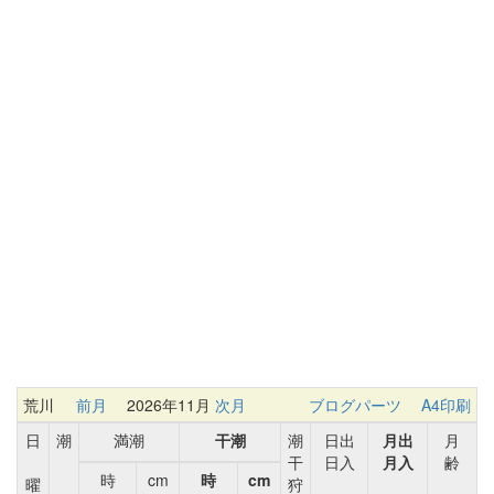
荒川
前月
2026年11月
次月
ブログパーツ
A4印刷
日
潮
満潮
干潮
潮
日出
月出
月
干
日入
月入
齢
時
cm
時
cm
曜
狩