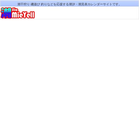
潮干狩り 磯遊び 釣りなどを応援する潮汐・潮見表カレンダーサイトです。