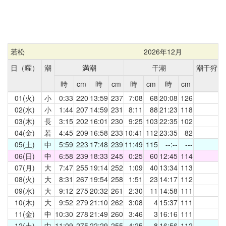
若松
2026年12月
日（曜）
潮
満潮
干潮
潮干狩
時
cm
時
cm
時
cm
時
cm
01(火)
小
0:33
220
13:59
237
7:08
68
20:08
126
02(水)
小
1:44
207
14:59
231
8:11
88
21:23
118
03(木)
長
3:15
202
16:01
230
9:25
103
22:35
102
04(金)
若
4:45
209
16:58
233
10:41
112
23:35
82
05(土)
中
5:59
223
17:48
239
11:49
115
--:--
---
06(日)
中
6:58
239
18:33
245
0:25
60
12:45
114
07(月)
大
7:47
255
19:14
252
1:09
40
13:34
113
08(火)
大
8:31
267
19:54
258
1:51
23
14:17
112
09(水)
大
9:12
275
20:32
261
2:30
11
14:58
111
10(木)
大
9:52
279
21:10
262
3:08
4
15:37
111
11(金)
中
10:30
278
21:49
260
3:46
3
16:16
111
12(土)
中
11:09
275
22:29
255
4:25
8
16:56
112