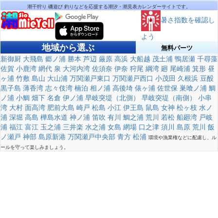
潮干狩り 磯遊び 釣りなどを応援する潮汐・潮見表カレンダーサイトです。
暑さ指数を確認し
よう
地域から選ぶ
無料パーツ
新御厨
大飛島
郷ノ浦
勝本
芦辺
厳原
高浜
大船越
茂土浦
鴨居瀬
千尋藻
佐賀
小鹿湾
網代
泉
大河内湾
佐須奈
伊奈
狩尾
綱湾
廻
尾崎浦
箕形
昼
ヶ浦
竹敷
島山
大山浦
万関瀬戸東口
万関瀬戸西口
小茂田
久根浜
豆酘
黒子島
薄香湾
志々伎湾
楠泊
相ノ浦
高後埼
俵ヶ浦
佐世保
巣喰ノ浦
鯛
ノ浦
小鯛
畑下
名倉
伊ノ浦
早岐突堤（北側）
早岐突堤（南側）
小串
湾
大村
面高湾
肥前大島
崎戸
松島
小江
伊王島
鼠島
女神
松ヶ枝
水ノ
浦
深堀
高島
樺島水道
神ノ浦
笛吹
有川
鯛之浦
荒川
若松
船廻湾
戸岐
浦
福江
富江
玉之浦
三井楽
水之浦
女島
網場
口之津
須川
島原
荒川
飯
ノ瀬戸
神部
島原新港
万関瀬戸中央部
青方
松浦
環境や漁業権などに配慮し、ル
ールを守って楽しみましょう。