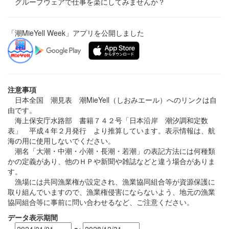
グループウェアで仕事を楽にしてみませんか？
「潮MieYell Week」アプリを公開しました
注意事項
日本全国 潮見表 潮MieYell（しおみエール）へのリンクは自
由です。
海上保安庁水路部 書籍７４２号「日本沿岸 潮汐調和定数
表」 平成４年２月発行 より推算しています。表示情報は、航
海の用に使用しないでください。
潮名「大潮・中潮・小潮・長潮・若潮」の表記方法には何種類
かの定義があり、他のＨＰや新聞や雑誌などと違う場合がありま
す。
漁場には共同漁業権が設定され、漁業協同組合等が資源保護に
取り組んでいますので、漁業権侵害にならないよう、地元の漁業
協同組合等に事前に問い合わせるなど、ご注意ください。
データ表示期間