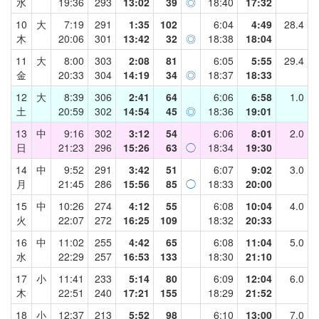
水
19:36
293
13:02
39
◎
18:40
17:32
10
大
7:19
291
1:35
102
6:04
4:49
28.4
木
20:06
301
13:42
32
◎
18:38
18:04
11
大
8:00
303
2:08
81
6:05
5:55
29.4
金
20:33
304
14:19
34
◎
18:37
18:33
12
大
8:39
306
2:41
64
6:06
6:58
1.0
土
20:59
302
14:54
45
◎
18:36
19:01
13
中
9:16
302
3:12
54
6:06
8:01
2.0
日
21:23
296
15:26
63
◯
18:34
19:30
14
中
9:52
291
3:42
51
6:07
9:02
3.0
月
21:45
286
15:56
85
◯
18:33
20:00
15
中
10:26
274
4:12
55
6:08
10:04
4.0
火
22:07
272
16:25
109
18:32
20:33
16
中
11:02
255
4:42
65
6:08
11:04
5.0
水
22:29
257
16:53
133
18:30
21:10
17
小
11:41
233
5:14
80
6:09
12:04
6.0
木
22:51
240
17:21
155
18:29
21:52
18
小
12:37
213
5:52
98
6:10
13:00
7.0