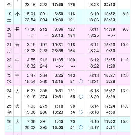
金
23:16
222
17:55
175
18:28
22:40
19
小
15:01
201
6:50
116
6:10
13:52
8.0
土
23:54
204
19:30
191
18:26
23:33
20
長
17:30
212
8:36
127
6:11
14:39
9.0
日
--:--
---
23:12
184
18:25
--:--
21
若
3:19
197
10:31
118
6:11
15:20
10.0
月
18:08
228
23:58
164
18:24
0:30
22
中
4:55
212
11:35
100
6:12
15:55
11.0
火
18:32
244
--:--
---
18:22
1:29
23
中
5:47
234
0:25
143
6:13
16:27
12.0
水
18:54
260
12:16
81
◯
18:21
2:29
24
大
6:27
255
0:51
121
6:13
16:57
13.0
木
19:15
274
12:51
65
◯
18:20
3:29
25
大
7:03
275
1:18
98
6:14
17:24
14.0
金
19:38
286
13:23
54
◯
18:18
4:30
26
大
7:38
291
1:45
75
6:15
17:52
15.0
土
20:02
295
13:55
51
◯
18:17
5:31