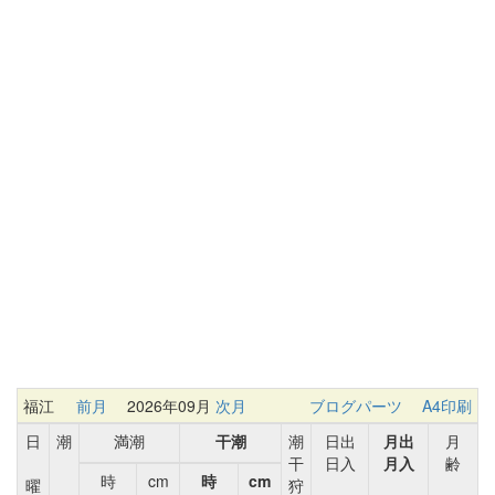
福江
前月
2026年09月
次月
ブログパーツ
A4印刷
日
潮
満潮
干潮
潮
日出
月出
月
干
日入
月入
齢
時
cm
時
cm
曜
狩