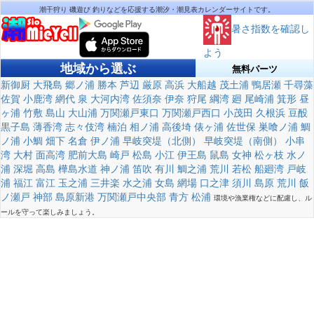
潮干狩り 磯遊び 釣りなどを応援する潮汐・潮見表カレンダーサイトです。
暑さ指数を確認し
よう
地域から選ぶ
無料パーツ
新御厨
大飛島
郷ノ浦
勝本
芦辺
厳原
高浜
大船越
茂土浦
鴨居瀬
千尋藻
佐賀
小鹿湾
網代
泉
大河内湾
佐須奈
伊奈
狩尾
綱湾
廻
尾崎浦
箕形
昼
ヶ浦
竹敷
島山
大山浦
万関瀬戸東口
万関瀬戸西口
小茂田
久根浜
豆酘
黒子島
薄香湾
志々伎湾
楠泊
相ノ浦
高後埼
俵ヶ浦
佐世保
巣喰ノ浦
鯛
ノ浦
小鯛
畑下
名倉
伊ノ浦
早岐突堤（北側）
早岐突堤（南側）
小串
湾
大村
面高湾
肥前大島
崎戸
松島
小江
伊王島
鼠島
女神
松ヶ枝
水ノ
浦
深堀
高島
樺島水道
神ノ浦
笛吹
有川
鯛之浦
荒川
若松
船廻湾
戸岐
浦
福江
富江
玉之浦
三井楽
水之浦
女島
網場
口之津
須川
島原
荒川
飯
ノ瀬戸
神部
島原新港
万関瀬戸中央部
青方
松浦
環境や漁業権などに配慮し、ル
ールを守って楽しみましょう。