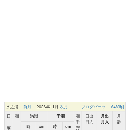
水之浦
前月
2026年11月
次月
ブログパーツ
A4印刷
日
潮
満潮
干潮
潮
日出
月出
月
干
日入
月入
齢
時
cm
時
cm
曜
狩