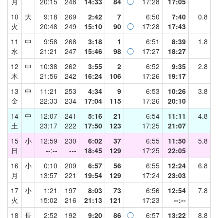
月
20:15
248
14:33
84
◯
17:28
17:05
10
大
9:18
269
2:42
7
6:50
7:40
0.8
火
20:48
249
15:10
90
◯
17:28
17:43
11
中
9:58
268
3:18
1
6:51
8:39
1.8
水
21:21
247
15:46
98
◯
17:27
18:27
12
中
10:38
262
3:55
2
6:52
9:35
2.8
木
21:56
242
16:24
106
17:26
19:17
13
中
11:21
253
4:34
9
6:53
10:26
3.8
金
22:33
234
17:04
115
17:26
20:10
14
中
12:07
241
5:16
21
6:54
11:11
4.8
土
23:17
222
17:50
123
17:25
21:07
15
小
12:59
230
6:02
37
6:55
11:50
5.8
日
--:--
---
18:45
129
17:25
22:05
16
小
0:10
209
6:57
56
6:55
12:24
6.8
月
13:57
221
19:54
129
17:24
23:03
17
小
1:21
197
8:03
73
6:56
12:54
7.8
火
15:02
216
21:13
121
17:23
--:--
18
長
2:52
192
9:20
86
◯
6:57
13:22
8.8