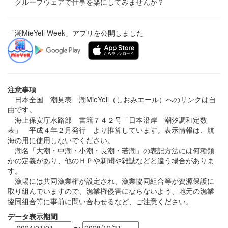
グループウェアで仕事を楽にしてみませんか？
「潮MieYell Week」アプリを公開しました
注意事項
日本全国 潮見表 潮MieYell（しおみエール）へのリンクは自
由です。
海上保安庁水路部 書籍７４２号「日本沿岸 潮汐調和定数
表」 平成４年２月発行 より推算しています。表示情報は、航
海の用に使用しないでください。
潮名「大潮・中潮・小潮・長潮・若潮」の表記方法には何種類
かの定義があり、他のＨＰや新聞や雑誌などと違う場合がありま
す。
漁場には共同漁業権が設定され、漁業協同組合等が資源保護に
取り組んでいますので、漁業権侵害にならないよう、地元の漁業
協同組合等に事前に問い合わせるなど、ご注意ください。
データ表示期間