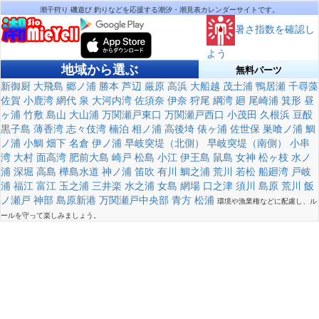
潮干狩り 磯遊び 釣りなどを応援する潮汐・潮見表カレンダーサイトです。
暑さ指数を確認し
よう
地域から選ぶ
無料パーツ
新御厨
大飛島
郷ノ浦
勝本
芦辺
厳原
高浜
大船越
茂土浦
鴨居瀬
千尋藻
佐賀
小鹿湾
網代
泉
大河内湾
佐須奈
伊奈
狩尾
綱湾
廻
尾崎浦
箕形
昼
ヶ浦
竹敷
島山
大山浦
万関瀬戸東口
万関瀬戸西口
小茂田
久根浜
豆酘
黒子島
薄香湾
志々伎湾
楠泊
相ノ浦
高後埼
俵ヶ浦
佐世保
巣喰ノ浦
鯛
ノ浦
小鯛
畑下
名倉
伊ノ浦
早岐突堤（北側）
早岐突堤（南側）
小串
湾
大村
面高湾
肥前大島
崎戸
松島
小江
伊王島
鼠島
女神
松ヶ枝
水ノ
浦
深堀
高島
樺島水道
神ノ浦
笛吹
有川
鯛之浦
荒川
若松
船廻湾
戸岐
浦
福江
富江
玉之浦
三井楽
水之浦
女島
網場
口之津
須川
島原
荒川
飯
ノ瀬戸
神部
島原新港
万関瀬戸中央部
青方
松浦
環境や漁業権などに配慮し、ル
ールを守って楽しみましょう。