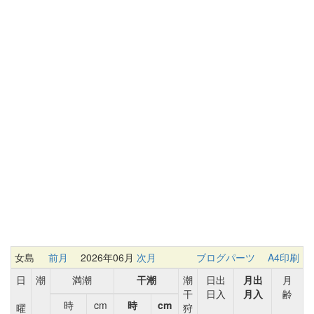
女島
前月
2026年06月
次月
ブログパーツ
A4印刷
日
潮
満潮
干潮
潮
日出
月出
月
干
日入
月入
齢
時
cm
時
cm
曜
狩