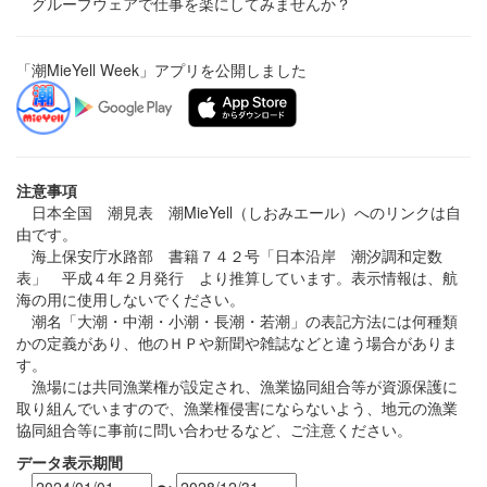
グループウェアで仕事を楽にしてみませんか？
「潮MieYell Week」アプリを公開しました
注意事項
日本全国 潮見表 潮MieYell（しおみエール）へのリンクは自
由です。
海上保安庁水路部 書籍７４２号「日本沿岸 潮汐調和定数
表」 平成４年２月発行 より推算しています。表示情報は、航
海の用に使用しないでください。
潮名「大潮・中潮・小潮・長潮・若潮」の表記方法には何種類
かの定義があり、他のＨＰや新聞や雑誌などと違う場合がありま
す。
漁場には共同漁業権が設定され、漁業協同組合等が資源保護に
取り組んでいますので、漁業権侵害にならないよう、地元の漁業
協同組合等に事前に問い合わせるなど、ご注意ください。
データ表示期間