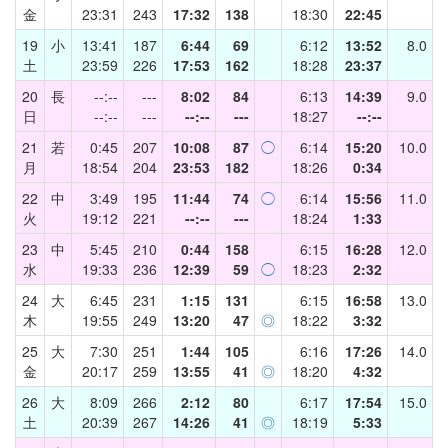
金
23:31
243
17:32
138
18:30
22:45
19
小
13:41
187
6:44
69
6:12
13:52
8.0
土
23:59
226
17:53
162
18:28
23:37
20
長
--:--
---
8:02
84
6:13
14:39
9.0
日
--:--
---
--:--
---
18:27
--:--
21
若
0:45
207
10:08
87
◯
6:14
15:20
10.0
月
18:54
204
23:53
182
18:26
0:34
22
中
3:49
195
11:44
74
◯
6:14
15:56
11.0
火
19:12
221
--:--
---
18:24
1:33
23
中
5:45
210
0:44
158
6:15
16:28
12.0
水
19:33
236
12:39
59
◯
18:23
2:32
24
大
6:45
231
1:15
131
6:15
16:58
13.0
木
19:55
249
13:20
47
◎
18:22
3:32
25
大
7:30
251
1:44
105
6:16
17:26
14.0
金
20:17
259
13:55
41
◎
18:20
4:32
26
大
8:09
266
2:12
80
6:17
17:54
15.0
土
20:39
267
14:26
41
◎
18:19
5:33