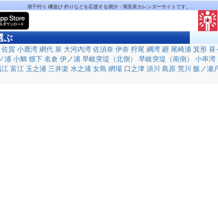
潮干狩り 磯遊び 釣りなどを応援する潮汐・潮見表カレンダーサイトです。
選ぶ
佐賀
小鹿湾
網代
泉
大河内湾
佐須奈
伊奈
狩尾
綱湾
廻
尾崎浦
箕形
昼
ノ浦
小鯛
畑下
名倉
伊ノ浦
早岐突堤（北側）
早岐突堤（南側）
小串湾
福江
富江
玉之浦
三井楽
水之浦
女島
網場
口之津
須川
島原
荒川
飯ノ瀬