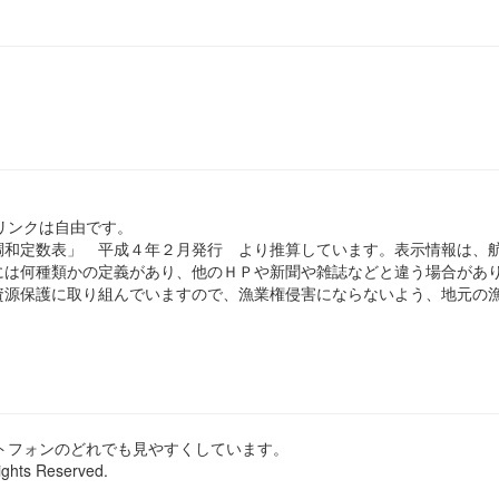
のリンクは自由です。
和定数表」 平成４年２月発行 より推算しています。表示情報は、
は何種類かの定義があり、他のＨＰや新聞や雑誌などと違う場合があ
源保護に取り組んでいますので、漁業権侵害にならないよう、地元の漁
ートフォンのどれでも見やすくしています。
ights Reserved.