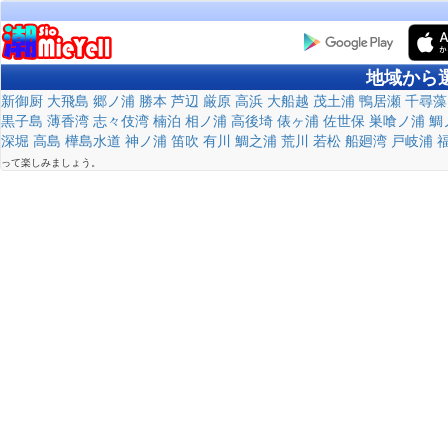
地域から
新御厨
大飛島
郷ノ浦
勝本
芦辺
厳原
高浜
大船越
茂土浦
鴨居瀬
千尋藻
黒子島
薄香湾
志々伎湾
楠泊
相ノ浦
高後埼
俵ヶ浦
佐世保
巣喰ノ浦
鯛
深堀
高島
樺島水道
神ノ浦
笛吹
有川
鯛之浦
荒川
若松
船廻湾
戸岐浦
って楽しみましょう。