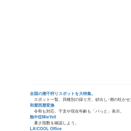
全国の潮干狩りスポットを大特集。
スポット一覧、貝種別の採り方、砂出し･潮の吐かせ
和暦西暦変換
令和も対応。干支や現在年齢も「パっと」表示。
熱中症MieYell
暑さ指数を確認しよう。
LA!COOL Office