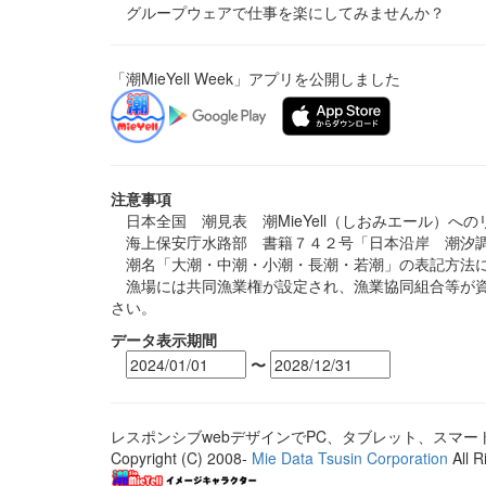
グループウェアで仕事を楽にしてみませんか？
「潮MieYell Week」アプリを公開しました
注意事項
日本全国 潮見表 潮MieYell（しおみエール）へ
海上保安庁水路部 書籍７４２号「日本沿岸 潮汐調
潮名「大潮・中潮・小潮・長潮・若潮」の表記方法に
漁場には共同漁業権が設定され、漁業協同組合等が資
さい。
データ表示期間
〜
レスポンシブwebデザインでPC、タブレット、スマ
Copyright (C) 2008-
Mie Data Tsusin Corporation
All R