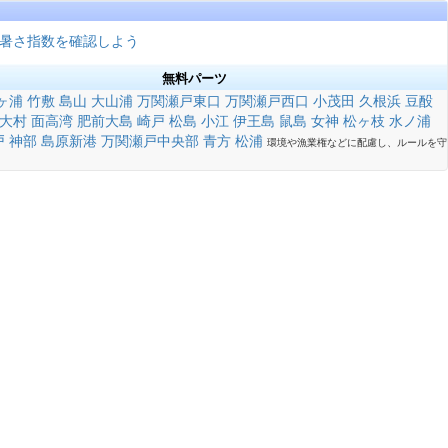
暑さ指数を確認しよう
無料パーツ
ヶ浦
竹敷
島山
大山浦
万関瀬戸東口
万関瀬戸西口
小茂田
久根浜
豆酘
大村
面高湾
肥前大島
崎戸
松島
小江
伊王島
鼠島
女神
松ヶ枝
水ノ浦
戸
神部
島原新港
万関瀬戸中央部
青方
松浦
環境や漁業権などに配慮し、ルールを守