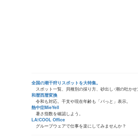
全国の潮干狩りスポットを大特集。
スポット一覧、貝種別の採り方、砂出し･潮の吐かせ
和暦西暦変換
令和も対応。干支や現在年齢も「パっと」表示。
熱中症MieYell
暑さ指数を確認しよう。
LA!COOL Office
グループウェアで仕事を楽にしてみませんか？