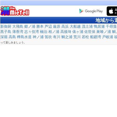
地域から
新御厨
大飛島
郷ノ浦
勝本
芦辺
厳原
高浜
大船越
茂土浦
鴨居瀬
千尋藻
黒子島
薄香湾
志々伎湾
楠泊
相ノ浦
高後埼
俵ヶ浦
佐世保
巣喰ノ浦
鯛
深堀
高島
樺島水道
神ノ浦
笛吹
有川
鯛之浦
荒川
若松
船廻湾
戸岐浦
って楽しみましょう。