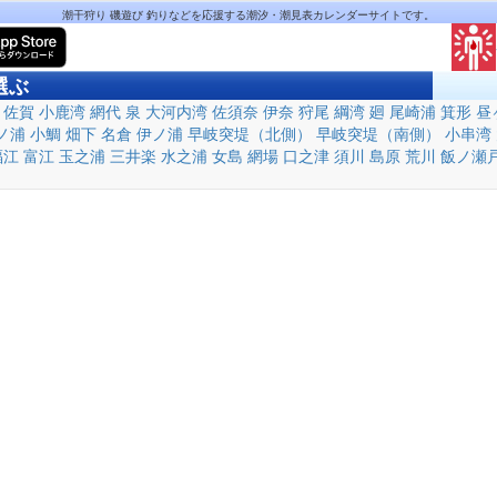
潮干狩り 磯遊び 釣りなどを応援する潮汐・潮見表カレンダーサイトです。
選ぶ
佐賀
小鹿湾
網代
泉
大河内湾
佐須奈
伊奈
狩尾
綱湾
廻
尾崎浦
箕形
昼
ノ浦
小鯛
畑下
名倉
伊ノ浦
早岐突堤（北側）
早岐突堤（南側）
小串湾
福江
富江
玉之浦
三井楽
水之浦
女島
網場
口之津
須川
島原
荒川
飯ノ瀬