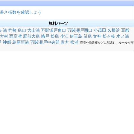
暑さ指数を確認しよう
無料パーツ
ヶ浦
竹敷
島山
大山浦
万関瀬戸東口
万関瀬戸西口
小茂田
久根浜
豆酘
大村
面高湾
肥前大島
崎戸
松島
小江
伊王島
鼠島
女神
松ヶ枝
水ノ浦
戸
神部
島原新港
万関瀬戸中央部
青方
松浦
環境や漁業権などに配慮し、ルールを守