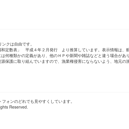
のリンクは自由です。
和定数表」 平成４年２月発行 より推算しています。表示情報は、
は何種類かの定義があり、他のＨＰや新聞や雑誌などと違う場合があ
源保護に取り組んでいますので、漁業権侵害にならないよう、地元の漁
ートフォンのどれでも見やすくしています。
ights Reserved.