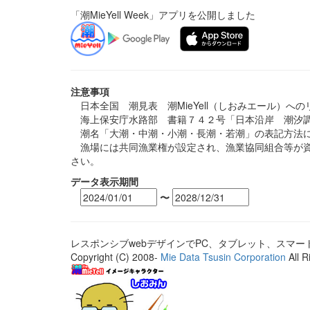
「潮MieYell Week」アプリを公開しました
注意事項
日本全国 潮見表 潮MieYell（しおみエール）へ
海上保安庁水路部 書籍７４２号「日本沿岸 潮汐調
潮名「大潮・中潮・小潮・長潮・若潮」の表記方法に
漁場には共同漁業権が設定され、漁業協同組合等が資
さい。
データ表示期間
〜
レスポンシブwebデザインでPC、タブレット、スマ
Copyright (C) 2008-
Mie Data Tsusin Corporation
All R