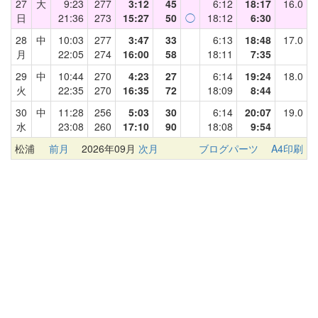
27
大
9:23
277
3:12
45
6:12
18:17
16.0
日
21:36
273
15:27
50
◯
18:12
6:30
28
中
10:03
277
3:47
33
6:13
18:48
17.0
月
22:05
274
16:00
58
18:11
7:35
29
中
10:44
270
4:23
27
6:14
19:24
18.0
火
22:35
270
16:35
72
18:09
8:44
30
中
11:28
256
5:03
30
6:14
20:07
19.0
水
23:08
260
17:10
90
18:08
9:54
松浦
前月
2026年09月
次月
ブログパーツ
A4印刷