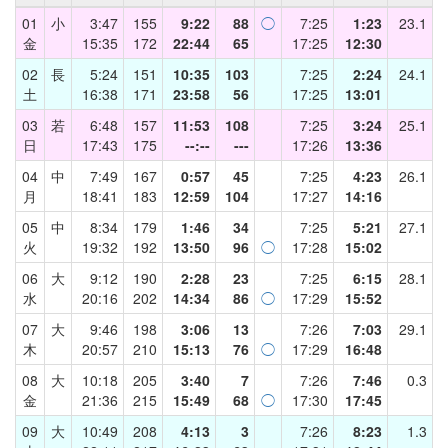
01
小
3:47
155
9:22
88
◯
7:25
1:23
23.1
金
15:35
172
22:44
65
17:25
12:30
02
長
5:24
151
10:35
103
7:25
2:24
24.1
土
16:38
171
23:58
56
17:25
13:01
03
若
6:48
157
11:53
108
7:25
3:24
25.1
日
17:43
175
--:--
---
17:26
13:36
04
中
7:49
167
0:57
45
7:25
4:23
26.1
月
18:41
183
12:59
104
17:27
14:16
05
中
8:34
179
1:46
34
7:25
5:21
27.1
火
19:32
192
13:50
96
◯
17:28
15:02
06
大
9:12
190
2:28
23
7:25
6:15
28.1
水
20:16
202
14:34
86
◯
17:29
15:52
07
大
9:46
198
3:06
13
7:26
7:03
29.1
木
20:57
210
15:13
76
◯
17:29
16:48
08
大
10:18
205
3:40
7
7:26
7:46
0.3
金
21:36
215
15:49
68
◯
17:30
17:45
09
大
10:49
208
4:13
3
7:26
8:23
1.3