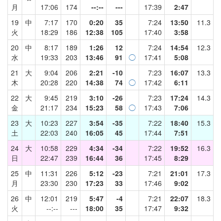
月
17:06
174
--:--
---
17:39
2:47
19
中
7:17
170
0:20
35
7:24
13:50
11.3
火
18:29
186
12:38
105
17:40
3:58
20
中
8:17
189
1:26
12
7:24
14:54
12.3
水
19:33
203
13:46
91
◯
17:41
5:08
21
大
9:04
206
2:21
-10
7:23
16:07
13.3
木
20:28
220
14:38
74
◯
17:42
6:11
22
大
9:45
219
3:10
-26
7:23
17:24
14.3
金
21:17
234
15:23
58
◯
17:43
7:06
23
大
10:23
227
3:54
-35
7:22
18:40
15.3
土
22:03
240
16:05
45
17:44
7:51
24
大
10:58
229
4:34
-34
7:22
19:52
16.3
日
22:47
239
16:44
36
17:45
8:29
25
中
11:31
226
5:12
-23
7:21
21:01
17.3
月
23:30
230
17:23
33
17:46
9:02
26
中
12:01
219
5:47
-4
7:21
22:07
18.3
火
--:--
---
18:00
35
17:47
9:32