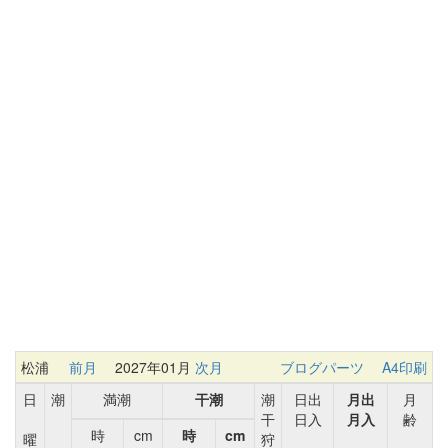
松浦
前月
2027年01月
次月
ブログパーツ
A4印刷
日
潮
満潮
干潮
潮
日出
月出
月
干
日入
月入
齢
時
cm
時
cm
曜
狩