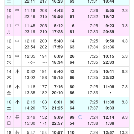
土
22:11
217
16:23
63
17:31
18:44
10
中
11:18
208
4:43
2
7:26
8:55
2.3
日
22:46
215
16:56
61
17:32
19:42
11
中
11:45
205
5:12
6
7:25
9:23
3.3
月
23:19
210
17:28
61
17:33
20:39
12
中
12:10
200
5:40
14
7:25
9:50
4.3
火
23:54
202
17:59
63
17:34
21:36
13
中
12:35
194
6:09
26
7:25
10:15
5.3
水
--:--
---
18:34
64
17:35
22:33
14
小
0:32
191
6:40
42
7:25
10:41
6.3
木
13:02
188
19:15
66
17:35
23:32
15
小
1:18
177
7:16
60
7:25
11:08
7.3
金
13:35
182
20:10
66
17:36
--:--
16
小
2:19
163
8:01
80
7:25
11:38
8.3
土
14:20
176
21:25
64
17:37
0:33
17
長
3:49
152
9:09
99
◯
7:24
12:14
9.3
日
15:30
171
22:57
54
17:38
1:38
18
若
5:47
154
10:57
110
7:24
12:57
10.3