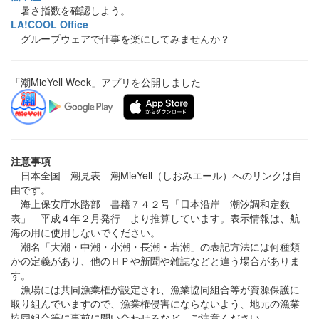
暑さ指数を確認しよう。
LA!COOL Office
グループウェアで仕事を楽にしてみませんか？
「潮MieYell Week」アプリを公開しました
注意事項
日本全国 潮見表 潮MieYell（しおみエール）へのリンクは自
由です。
海上保安庁水路部 書籍７４２号「日本沿岸 潮汐調和定数
表」 平成４年２月発行 より推算しています。表示情報は、航
海の用に使用しないでください。
潮名「大潮・中潮・小潮・長潮・若潮」の表記方法には何種類
かの定義があり、他のＨＰや新聞や雑誌などと違う場合がありま
す。
漁場には共同漁業権が設定され、漁業協同組合等が資源保護に
取り組んでいますので、漁業権侵害にならないよう、地元の漁業
協同組合等に事前に問い合わせるなど、ご注意ください。