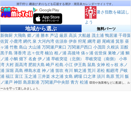
潮干狩り 磯遊び 釣りなどを応援する潮汐・潮見表カレンダーサイトです。
暑さ指数を確認し
よう
地域から選ぶ
無料パーツ
新御厨
大飛島
郷ノ浦
勝本
芦辺
厳原
高浜
大船越
茂土浦
鴨居瀬
千尋藻
佐賀
小鹿湾
網代
泉
大河内湾
佐須奈
伊奈
狩尾
綱湾
廻
尾崎浦
箕形
昼
ヶ浦
竹敷
島山
大山浦
万関瀬戸東口
万関瀬戸西口
小茂田
久根浜
豆酘
黒子島
薄香湾
志々伎湾
楠泊
相ノ浦
高後埼
俵ヶ浦
佐世保
巣喰ノ浦
鯛
ノ浦
小鯛
畑下
名倉
伊ノ浦
早岐突堤（北側）
早岐突堤（南側）
小串
湾
大村
面高湾
肥前大島
崎戸
松島
小江
伊王島
鼠島
女神
松ヶ枝
水ノ
浦
深堀
高島
樺島水道
神ノ浦
笛吹
有川
鯛之浦
荒川
若松
船廻湾
戸岐
浦
福江
富江
玉之浦
三井楽
水之浦
女島
網場
口之津
須川
島原
荒川
飯
ノ瀬戸
神部
島原新港
万関瀬戸中央部
青方
松浦
環境や漁業権などに配慮し、ル
ールを守って楽しみましょう。